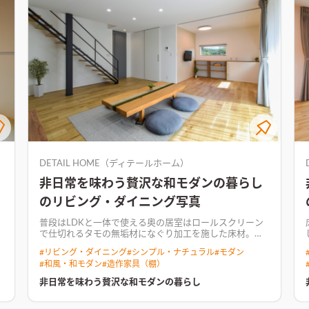
DETAIL HOME（ディテールホーム）
非日常を味わう贅沢な和モダンの暮らし
のリビング・ダイニング写真
普段はLDKと一体で使える奥の居室はロールスクリーン
で仕切れる
タモの無垢材になぐり加工を施した床材。素
朴であたたかみのある大谷石。 地元でつくられた和紙や
#
リビング・ダイニング
#
シンプル・ナチュラル
#
モダン
暖簾。目隠しやベンチには格子をアレンジ。 代々受継が
谷石
#
和風・和モダン
#
造作家具（棚）
れてきた庭を愉しみながら、雪深い冬期にも安心な京町
は
屋の佇まい。 素材の特性を活かしつつ、伝統的な和のし
非日常を味わう贅沢な和モダンの暮らし
つらえを組み合わせることで、和モダンリゾートのよう
な贅沢な空間での新しい暮らし方が生まれる。
キッチン