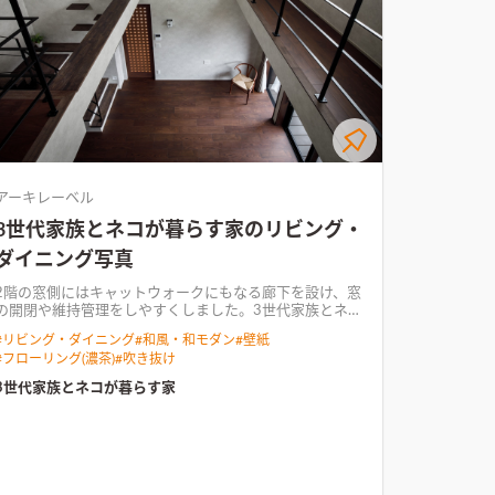
アーキレーベル
3世代家族とネコが暮らす家のリビング・
ダイニング写真
2階の窓側にはキャットウォークにもなる廊下を設け、窓
の開閉や維持管理をしやすくしました。
3世代家族とネコ
が暮らす家このお宅は、三世代のご家族とネコ2匹が適度
#
リビング・ダイニング
#
和風・和モダン
#
壁紙
な距離感を保ちながら暮らせるような空間づくりが特徴
#
フローリング(濃茶)
#
吹き抜け
のお宅です。 濃いめのウォールナットフローリングを基
調にダークカラーでまとめたインテリアに、ところどこ
3世代家族とネコが暮らす家
ろにお施主様のアイディアや個性が光る、木質感多めの
空間となりました。