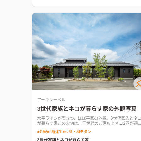
までの半分くらいの、建物の大きさにはなりましたが、
高気密高断熱で、快適に過ごしていただける住まいが 完
成しました。
アーキレーベル
3世代家族とネコが暮らす家の外観写真
水平ラインが際立つ、ほぼ平家の外観。
3世代家族とネ
が暮らす家このお宅は、三世代のご家族とネコ2匹が適
な距離感を保ちながら暮らせるような空間づくりが特徴
#
外観
#
2階建て
#
和風・和モダン
のお宅です。 濃いめのウォールナットフローリングを基
調にダークカラーでまとめたインテリアに、ところどこ
3世代家族とネコが暮らす家