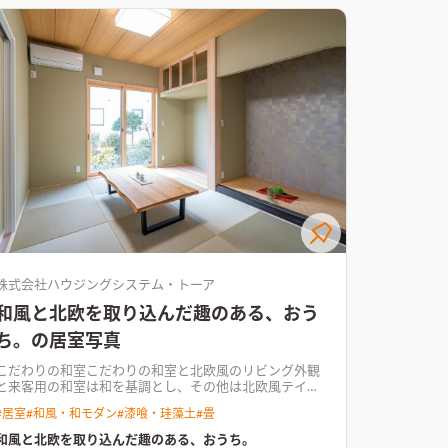
暮らし方が生まれる。
キッチンの壁側にTVを配置し、無
駄なくゆったりとしたリビング空間床座の暮らしで広々
としたLDK。キッチン側にTVを配置して空間全体がすっ
きりとまとまっている
株式会社ハウジングシステム・トーア
和風と北欧を取り込んだ趣のある、おう
ち。の居室写真
こだわりの和室
こだわりの和室と北欧風のリビング外観
と来客用の和室は和を基調とし、その他は北欧風テイス
トを ふんだんに取り込んでおります。 有形文化財になる
#
居室
#
和風・和モダン
#
漆喰・珪藻土
#
畳
のではないかというくらい、 残したい家屋でしたが、地
震と今後のことを考えて 建替えとなりました。 今までの
和風と北欧を取り込んだ趣のある、おうち。