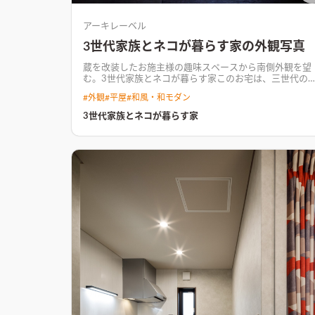
アーキレーベル
3世代家族とネコが暮らす家の外観写真
蔵を改装したお施主様の趣味スペースから南側外観を望
む。
3世代家族とネコが暮らす家このお宅は、三世代の
家族とネコ2匹が適度な距離感を保ちながら暮らせるよ
#
外観
#
平屋
#
和風・和モダン
な空間づくりが特徴のお宅です。 濃いめのウォールナッ
トフローリングを基調にダークカラーでまとめたインテ
3世代家族とネコが暮らす家
リアに、ところどころにお施主様のアイディアや個性が
光る、木質感多めの空間となりました。