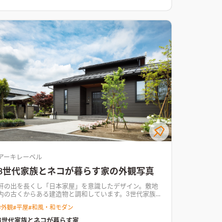
半分くらいの、建物の大きさにはなりましたが、 高気密
高断熱で、快適に過ごしていただける住まいが 完成しま
した。
アーキレーベル
3世代家族とネコが暮らす家の外観写真
軒の出を長くし「日本家屋」を意識したデザイン。敷地
内の古くからある建造物と調和しています。
3世代家族と
ネコが暮らす家このお宅は、三世代のご家族とネコ2匹が
#
外観
#
平屋
#
和風・和モダン
適度な距離感を保ちながら暮らせるような空間づくりが
特徴のお宅です。 濃いめのウォールナットフローリング
3世代家族とネコが暮らす家