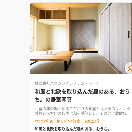
ゆったりとしたリビング空間床座の暮らしで広々とした
DK。キッチン側にTVを配置して空間全体がすっきりと
まとまっている
株式会社ハウジングシステム・トーア
和風と北欧を取り込んだ趣のある、おう
ち。の居室写真
和室の床の間と仏間
こだわりの和室と北欧風のリビング
外観と来客用の和室は和を基調とし、その他は北欧風テ
イストを ふんだんに取り込んでおります。 有形文化財に
#
居室
#
和風・和モダン
#
漆喰・珪藻土
#
畳
なるのではないかというくらい、 残したい家屋でした
が、地震と今後のことを考えて 建替えとなりました。 
和風と北欧を取り込んだ趣のある、おうち。