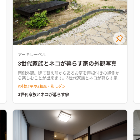
アーキレーベル
3世代家族とネコが暮らす家の外観写真
南側外観。建て替え前からあるお庭を屋根付きの縁側か
ら楽しむことが出来ます。
3世代家族とネコが暮らす家こ
のお宅は、三世代のご家族とネコ2匹が適度な距離感を保
#
外観
#
平屋
#
和風・和モダン
ちながら暮らせるような空間づくりが特徴のお宅です。
濃いめのウォールナットフローリングを基調にダークカ
3世代家族とネコが暮らす家
ラーでまとめたインテリアに、ところどころにお施主様
のアイディアや個性が光る、木質感多めの空間となりま
した。