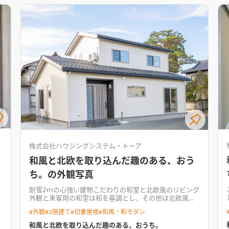
L
の壁側にTVを配置し、無駄なくゆったりとしたリビング
空間床座の暮らしで広々としたLDK。キッチン側にTVを
配置して空間全体がすっきりとまとまっている
株式会社ハウジングシステム・トーア
和風と北欧を取り込んだ趣のある、おう
ち。の外観写真
耐雪2ｍの心強い建物
こだわりの和室と北欧風のリビング
外観と来客用の和室は和を基調とし、その他は北欧風テ
イストを ふんだんに取り込んでおります。 有形文化財に
#
外観
#
2階建て
#
切妻屋根
#
和風・和モダン
なるのではないかというくらい、 残したい家屋でした
今
が、地震と今後のことを考えて 建替えとなりました。 今
和風と北欧を取り込んだ趣のある、おうち。