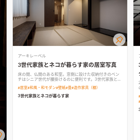
アーキレーベル
3世代家族とネコが暮らす家の居室写真
床の間、仏間のある和室。窓側に設けた収納付きのベン
チはシニア世代が腰掛けるのに便利です。
3世代家族とネ
コが暮らす家このお宅は、三世代のご家族とネコ2匹が適
#
居室
#
和風・和モダン
#
壁紙
#
畳
#
造作家具（棚）
度な距離感を保ちながら暮らせるような空間づくりが特
徴のお宅です。 濃いめのウォールナットフローリングを
3世代家族とネコが暮らす家
基調にダークカラーでまとめたインテリアに、ところど
ころにお施主様のアイディアや個性が光る、木質感多め
の空間となりました。