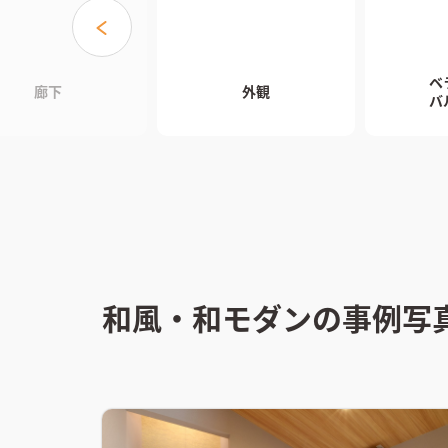
ベ
廊下
外観
バ
和風・和モダンの事例写