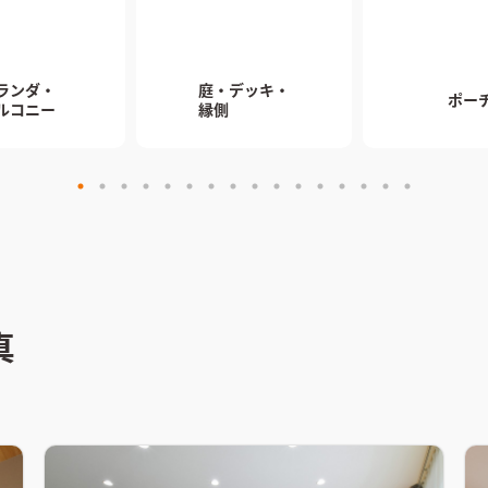
ランダ・

庭・デッキ・

ポー
ルコニー
縁側
真