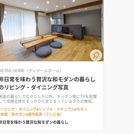
DETAIL HOME（ディテールホーム）
非日常を味わう贅沢な和モダンの暮らし
のリビング・ダイニング写真
床座の暮らしで広々としたLDK。キッチン側にTVを配置
して空間全体がすっきりとまとまっている
タモの無垢材
になぐり加工を施した床材。素朴であたたかみのある大
#
リビング・ダイニング
#
シンプル・ナチュラル
#
モダン
。 地元でつくられた和紙や暖簾。目隠しやベンチに
#
和風・和モダン
#
造作家具（テレビ台）
格子をアレンジ。 代々受継がれてきた庭を愉しみなが
ら、雪深い冬期にも安心な京町屋の佇まい。 素材の特性
非日常を味わう贅沢な和モダンの暮らし
を活かしつつ、伝統的な和のしつらえを組み合わせるこ
とで、和モダンリゾートのような贅沢な空間での新しい