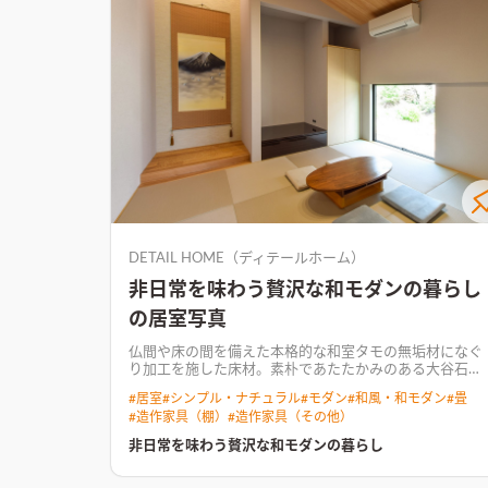
DETAIL HOME（ディテールホーム）
非日常を味わう贅沢な和モダンの暮らし
の居室写真
仏間や床の間を備えた本格的な和室
タモの無垢材になぐ
り加工を施した床材。素朴であたたかみのある大谷石。
地元でつくられた和紙や暖簾。目隠しやベンチには格子
#
居室
#
シンプル・ナチュラル
#
モダン
#
和風・和モダン
#
畳
をアレンジ。 代々受継がれてきた庭を愉しみながら、雪
#
造作家具（棚）
#
造作家具（その他）
深い冬期にも安心な京町屋の佇まい。 素材の特性を活か
しつつ、伝統的な和のしつらえを組み合わせることで、
非日常を味わう贅沢な和モダンの暮らし
和モダンリゾートのような贅沢な空間での新しい暮らし
方が生まれる。
キッチンの壁側にTVを配置し、無駄なく