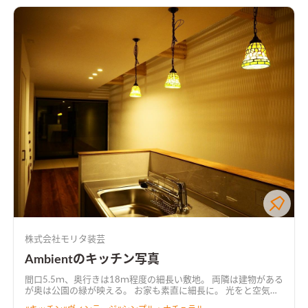
株式会社モリタ装芸
Ambientのキッチン写真
間口5.5ｍ、奥行きは18ｍ程度の細長い敷地。 両隣は建物がある
が奥は公園の緑が映える。 お家も素直に細長に。 光をと空気を
回すグレーチングが、家族のやさしい空気感に整えます。