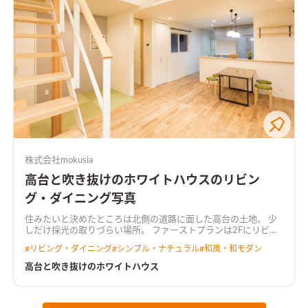
株式会社mokusia
高台と吹き抜けのホワイトハウスのリビン
グ・ダイニング写真
住みたいと決めたところは北側の道路に面した高台の土地。 少
しだけ採光の取りづらい場所。 ファーストプランは2Fにリビン
グを配置して光を取り入れようと提案。 でも昔から家族で過ご
#
リビング・ダイニング
#
シンプル・ナチュラル
#
和風・和モダン
すリビングは1Fにと決めていた。 採光を無駄なく取るには…？
明るい家にしたい！ 打合せを重ねて決めた間取り。すごく自然
高台と吹き抜けのホワイトハウス
に決まった間取り。 吹抜けと天窓が＋α以上のデザインと光の動
線を作り出しました。 開放感と居心地の良さを。 この場所だか
らできた、高台と吹抜けのホワイトハウス。