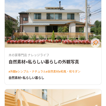
木の家専門店 ナレッジライフ
自然素材×私らしい暮らしの外観写真
#
外観
#
シンプル・ナチュラル
#
自然素材
#
和風・和モダン
自然素材×私らしい暮らし