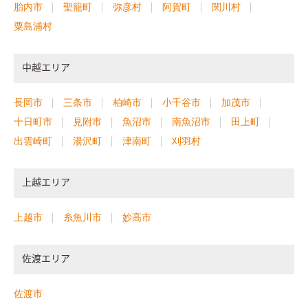
胎内市
聖籠町
弥彦村
阿賀町
関川村
粟島浦村
中越エリア
長岡市
三条市
柏崎市
小千谷市
加茂市
十日町市
見附市
魚沼市
南魚沼市
田上町
出雲崎町
湯沢町
津南町
刈羽村
上越エリア
上越市
糸魚川市
妙高市
佐渡エリア
佐渡市