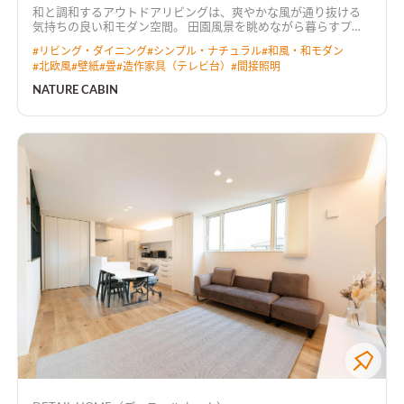
和と調和するアウトドアリビングは、爽やかな風が通り抜ける
気持ちの良い和モダン空間。 田園風景を眺めながら暮らすプラ
イベートデッキでは、テーブルを移動させてBBQを楽しめる。
#
リビング・ダイニング
#
シンプル・ナチュラル
#
和風・和モダン
#
北欧風
#
壁紙
#
畳
#
造作家具（テレビ台）
#
間接照明
NATURE CABIN