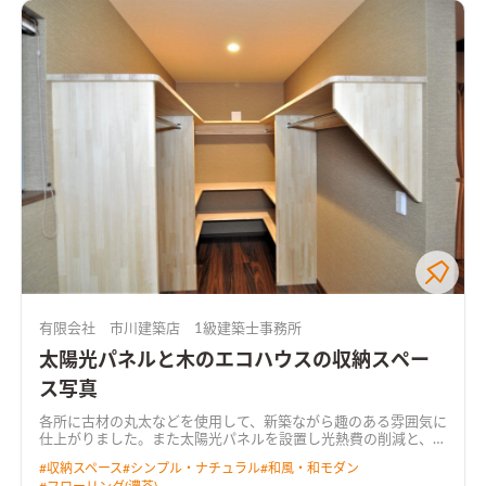
有限会社 市川建築店 1級建築士事務所
太陽光パネルと木のエコハウスの収納スペー
ス写真
各所に古材の丸太などを使用して、新築ながら趣のある雰囲気に
仕上がりました。また太陽光パネルを設置し光熱費の削減と、万
が一の停電時も安心です。 キッチンカウンターテーブルも見所
#
収納スペース
#
シンプル・ナチュラル
#
和風・和モダン
です。