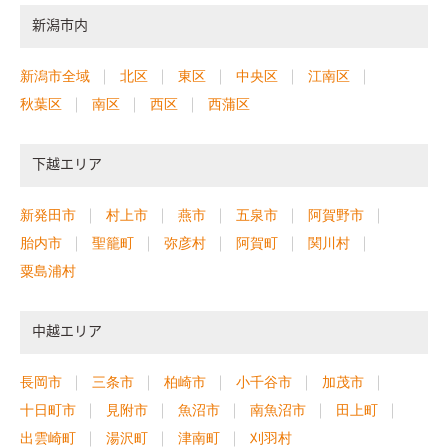
新潟市内
新潟市全域
北区
東区
中央区
江南区
秋葉区
南区
西区
西蒲区
下越エリア
新発田市
村上市
燕市
五泉市
阿賀野市
胎内市
聖籠町
弥彦村
阿賀町
関川村
粟島浦村
中越エリア
長岡市
三条市
柏崎市
小千谷市
加茂市
十日町市
見附市
魚沼市
南魚沼市
田上町
出雲崎町
湯沢町
津南町
刈羽村