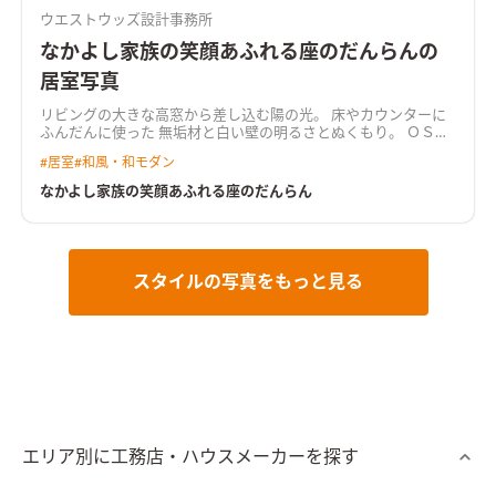
ウエストウッズ設計事務所
なかよし家族の笑顔あふれる座のだんらんの
居室写真
リビングの大きな高窓から差し込む陽の光。 床やカウンターに
ふんだんに使った 無垢材と白い壁の明るさとぬくもり。 ＯＳＢ
材や青い壁がアクセントの畳とつながるくつろぎ空間。 外壁の
#
居室
#
和風・和モダン
濃紺とオレンジの差し色にもご夫婦のこだわりが活かされてい
ます。 ローテーブルの安心感とくつろぎ、無垢のぬくもりに包
なかよし家族の笑顔あふれる座のだんらん
まれて楽しむ座のだんらん。 野球に夢中な男児３人の洗濯物も
余裕で乾かせる広々サンルーム。 自然の光や風を有効活用する
パッシブデザインで、冬はあたたかく夏はすずしい一年中快適な
健康高性能住宅です。
スタイルの写真をもっと見る
エリア別に工務店・ハウスメーカーを探す