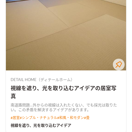
DETAIL HOME（ディテールホーム）
視線を遮り、光を取り込むアイデアの居室写
真
南道路問題…外からの視線は入れたくない、でも採光は取りた
い。この矛盾を解決するアイデアがあります。
#
居室
#
シンプル・ナチュラル
#
和風・和モダン
#
畳
視線を遮り、光を取り込むアイデア