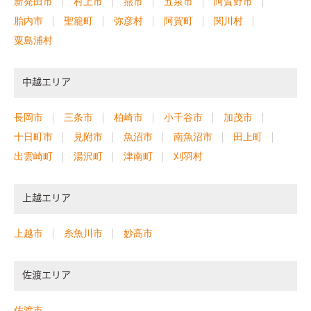
新発田市
村上市
燕市
五泉市
阿賀野市
胎内市
聖籠町
弥彦村
阿賀町
関川村
粟島浦村
中越エリア
長岡市
三条市
柏崎市
小千谷市
加茂市
十日町市
見附市
魚沼市
南魚沼市
田上町
出雲崎町
湯沢町
津南町
刈羽村
上越エリア
上越市
糸魚川市
妙高市
佐渡エリア
佐渡市