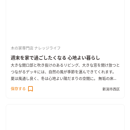
木の家専門店 ナレッジライフ
週末を家で過ごしたくなる 心地よい暮らし
大きな開口部と吹き抜けのあるリビング、大きな窓を開け放つと
つながるデッキには、自然の風が季節を運んできてくれます。
夏は風通し良く、冬は心地よい陽だまりの空間に。 無垢の床は
経年変化でつややかに。 新築時の明るい色味から、徐々につや
保存する
新潟市西区
のある飴色に変わっていきます。 変わるのは見た目だけでな
く、素足で歩いたときの肌馴染みも。 住むほどに、暮らしの中
のちょっとした変化が楽しみになるのが木の家です。