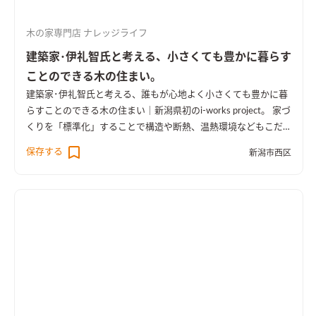
木の家専門店 ナレッジライフ
建築家･伊礼智氏と考える、小さくても豊かに暮らす
ことのできる木の住まい。
建築家･伊礼智氏と考える、誰もが心地よく小さくても豊かに暮
らすことのできる木の住まい｜新潟県初のi-works project。 家づ
くりを「標準化」することで構造や断熱、温熱環境などもこだ
わり、信頼できる部材や材料も標準部材とした価格以上に価値の
保存する
新潟市西区
ある住まいです。