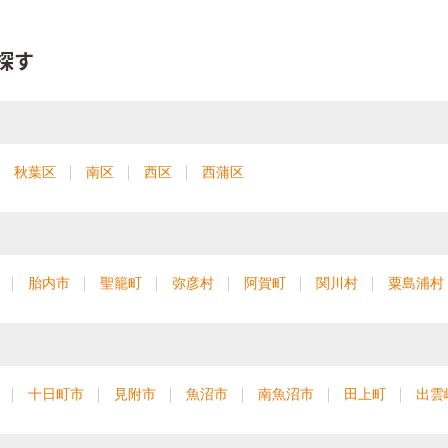
探す
秋葉区
南区
西区
西蒲区
胎内市
聖籠町
弥彦村
阿賀町
関川村
粟島浦村
十日町市
見附市
魚沼市
南魚沼市
田上町
出雲