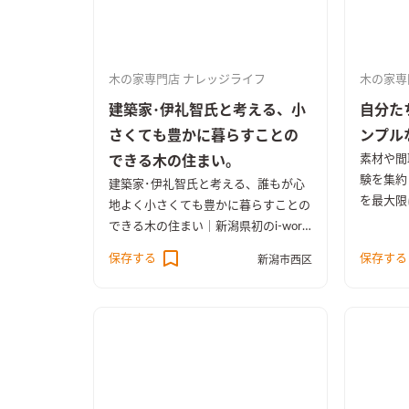
木の家専門店 ナレッジライフ
木の家専
建築家･伊礼智氏と考える、小
自分た
さくても豊かに暮らすことの
ンプル
素材や間
できる木の住まい。
験を集約
建築家･伊礼智氏と考える、誰もが心
を最大限
地よく小さくても豊かに暮らすことの
ある空間
できる木の住まい｜新潟県初のi-work
s project。 家づくりを「標準化」する
保存する
保存する
新潟市西区
ことで構造や断熱、温熱環境などもこ
だわり、信頼できる部材や材料も標準
部材とした価格以上に価値のある住ま
いです。