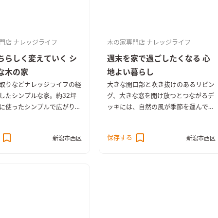
門店 ナレッジライフ
木の家専門店 ナレッジライフ
ちらしく変えていく シ
週末を家で過ごしたくなる 心
な木の家
地よい暮らし
取りなどナレッジライフの経
大きな開口部と吹き抜けのあるリビン
したシンプルな家。約32坪
グ、大きな窓を開け放つとつながるデ
に使ったシンプルで広がりの
ッキには、自然の風が季節を運んでき
です。
てくれます。 夏は風通し良く、冬は
心地よい陽だまりの空間に。 無垢の
保存する
新潟市西区
新潟市西区
床は経年変化でつややかに。 新築時
の明るい色味から、徐々につやのある
飴色に変わっていきます。 変わるの
は見た目だけでなく、素足で歩いたと
きの肌馴染みも。 住むほどに、暮ら
しの中のちょっとした変化が楽しみに
なるのが木の家です。