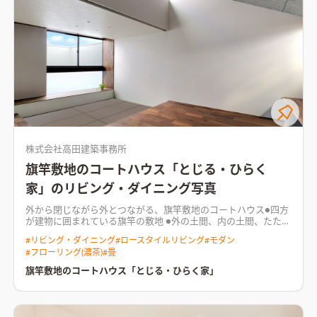
株式会社高田建築事務所
旗竿敷地のコートハウス「とじる・ひらく
家」のリビング・ダイニング写真
外から閉じながら外とつながる、旗竿敷地のコートハウス●四方
が建物に囲まれている旗竿の敷地 ●外の土間、内の土間、たたみ
で段差を緩やかにつなげ、 個々のプライバシーも確保 ●中庭に
#
リビング・ダイニング
#
ロースタイルリビング
#
モダン
立てた純白の壁は、光と風を拡散し内へと届ける
#
フローリング(濃茶)
#
畳
旗竿敷地のコートハウス「とじる・ひらく家」