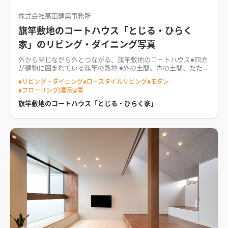
株式会社高田建築事務所
旗竿敷地のコートハウス「とじる・ひらく
家」のリビング・ダイニング写真
外から閉じながら外とつながる、旗竿敷地のコートハウス●四方
が建物に囲まれている旗竿の敷地 ●外の土間、内の土間、たたみ
で段差を緩やかにつなげ、 個々のプライバシーも確保 ●中庭に
#
リビング・ダイニング
#
ロースタイルリビング
#
モダン
立てた純白の壁は、光と風を拡散し内へと届ける
#
フローリング(濃茶)
#
畳
旗竿敷地のコートハウス「とじる・ひらく家」