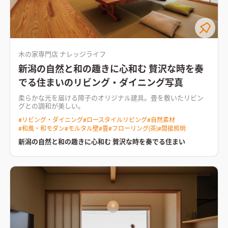
木の家専門店 ナレッジライフ
新潟の自然と和の趣きに心和む 贅沢な時を奏
でる住まいのリビング・ダイニング写真
柔らかな光を届ける障子のオリジナル建具。畳を敷いたリビン
グとの調和が美しい。
#
リビング・ダイニング
#
ロースタイルリビング
#
自然素材
#
和風・和モダン
#
モルタル壁
#
畳
#
フローリング(茶)
#
間接照明
新潟の自然と和の趣きに心和む 贅沢な時を奏でる住まい