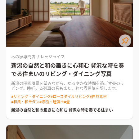
木の家専門店 ナレッジライフ
新潟の自然と和の趣きに心和む 贅沢な時を奏
でる住まいのリビング・ダイニング写真
新潟の田園風景を望みながら、ゆるやかな時間を過ごす畳のリ
ビング。時折走る列車の音もまた、粋な雰囲気を醸します。
#
リビング・ダイニング
#
ロースタイルリビング
#
自然素材
#
和風・和モダン
#
漆喰・珪藻土
#
畳
新潟の自然と和の趣きに心和む 贅沢な時を奏でる住まい