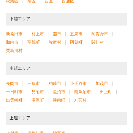
秋葉区
南区
西区
西蒲区
下越エリア
新発田市
村上市
燕市
五泉市
阿賀野市
胎内市
聖籠町
弥彦村
阿賀町
関川村
粟島浦村
中越エリア
長岡市
三条市
柏崎市
小千谷市
加茂市
十日町市
見附市
魚沼市
南魚沼市
田上町
出雲崎町
湯沢町
津南町
刈羽村
上越エリア