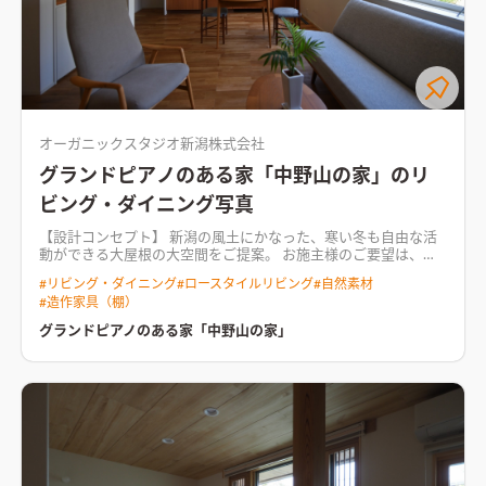
オーガニックスタジオ新潟株式会社
グランドピアノのある家「中野山の家」のリ
ビング・ダイニング写真
【設計コンセプト】 新潟の風土にかなった、寒い冬も自由な活
動ができる大屋根の大空間をご提案。 お施主様のご要望は、グ
ランドピアノを思いっきり楽しめること。 屋根は室内側断熱材
#
リビング・ダイニング
#
ロースタイルリビング
#
自然素材
を吸音材としても利用し、ピアノの響き過ぎを防止する。 温度
#
造作家具（棚）
と水蒸気は自在にコントロールできた。 最後に残る物理要素
「いい音」へ挑戦したエコハウス。 【外観・内観】 屋根は日射
グランドピアノのある家「中野山の家」
で 敷地西側の水路に雪を落とす非対称な切妻屋根とした。 十分
な断熱性能をもたせた室内は、ほぼワンルームの広々としたス
ケルトン空間。 コンサートホールのように、家のどこからでも
ピアノ演奏を楽しむことができる。 【住宅性能】 UA値＝0.28
ｗ／㎡K C値＝0.56（実測） 年間冷暖房費用の試算 28,5
00円 （利用ソフト：ホームズ君）電気量単価27円／KWｈ 暖
房形式：床下エアコン 1台 冷房形式：ルームエアコン 1
台 換気設備： 1種全熱換気 ＊冷暖房の電気代は、車の燃費表
示と同様にルールに則った試算なので、実際の光熱費を保証する