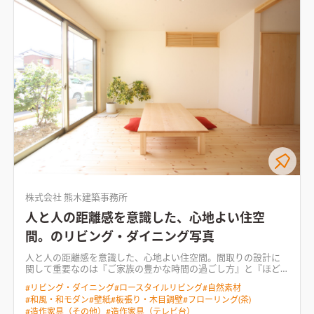
めのスペース!?）２つのニッチは本棚として使います。段差に腰
た格子によって、安定感のある横ラインと奥行きが感じられる様
じ。 （ファーストプレゼン時の資料より） 設計：渡辺 義行
掛けたり、小さなイスを置いたり。子供たちは自然とうまく使っ
なファサードとしています。この格子は西日による劣化を防ぐた
てくれているようです。
２F縁側 機能的には室内物干しスペース
め、外壁には直接張らず少し隙間を開けることで影をつくりま
として、書斎として使うのですが、狙いとしては、 ・寝室の空
す。また、取付けピッチの違う窓面のルーバーは、室内への日射
間に「奥行き」を与えるため ・道路（外界）と寝室の感覚的な
をコントロールするためのもの。夏の西日はなるべく遮り、冬は
「距離」を取るため という思いがありました。 無駄と思えるよ
出来るだけ日射しを取り込めるように角度を調整しました。 駐
うなスペースが、豊かさにつながることが多々あります。 ま
車場とメインの窓の間の庭は眺める庭とし、四季が愉しめる様
た、廊下－寝室－縁側－WICが回遊できる動線となっているこ
落葉樹中心の構成です。駐車場から玄関までは近い方が便利に決
とと、脱衣洗濯室とお風呂も２Fに上げているため、家事効率に
まっていますが、雨から守るポーチ屋根を大きくとり、庭木の間
も一役買ってくれています。
玄関に隣接する納戸 アウトドア好
のアプローチを通ることが、気持ちを整える装置となる様に。
きの夫婦のための３帖の納戸。陣取り合戦（要望の優先順位を
“家”にはセットで“緑”が必要だと思っています。人の時間と樹の
しっかりと!?）の末、何とか設けることが出来ました。このスペ
時間、リズムの違った時間が流れる事で、日々の営みに奥行きが
ースを確保するためにお風呂に係る水回りを２Fに上げていま
出るような気がするからです。
【内部】この家は６帖の居間、
す。壁は合板仕上げとし、クギやビスが利くようになっていま
３帖の小間（和室）、４.５帖の食事室、４.５帖の台所という小
す。
【コンセプト】 「形」をつくるのか、「空気」をつくるの
さな空間が連続的につながる構成になっています。 計１８帖
か!? 普段から、モダンとか、洋風、和風といったスタイル
（＋α）になりますが、開放的とはとても言えない空間です。 ク
（様式）に特にこだわってはいない。 ただ、ここが日本で自分
ライアントの要望のひとつに「それぞれが好きな居場所にいる
が日本人であるのだから、“日本的”という意識は強く持ってい
ことができる」というものがありました。「人と人との距離
株式会社 熊木建築事務所
る。 クライアントの、「町家っぽく」という希望も、単に造形
感」、「人とモノとの距離感」を慎重に考え、クランクを用い
だけのことではないだろうと思う。 雰囲気、時間の流れ、光や
たり、段差や壁を設けて親密でありながらも感覚的な距離が生ま
人と人の距離感を意識した、心地よい住空
影、音、におい・・・・。 「形」ではなく、「空気」をつくる
れることを意図した結果です。 家族の在り方は、それぞれで
間。のリビング・ダイニング写真
ことに地道をあげたい。 ○陰影！ どこでもまんべんなく明る
す。部屋の「カタチ」を考えることも大切ですが、コミュニケー
い、というのではなく、窓辺が明るくて奥に行くにしたがって
ションの取り方、距離感を考えることも大事だと思います。 居
人と人の距離感を意識した、心地よい住空間。間取りの設計に
暗くなる、といった感じに。窓からの光が強調されるよう。照明
間のメインの窓は「アルミサッシの無機質な感じをなんとかし
関して重要なのは『ご家族の豊かな時間の過ごし方』と『ほど
を効果的に使うのも有り。 ○シークエンスと奥行！ 奥に続いて
たい」という要望から、框が小さいＦｉｘの窓と、製作の木製建
よい距離感』だと考えています。 自分の時間と家族の時間をも
いくという期待感を。続き間的なイメージ!?移動という行為も大
具(格子網戸)でサッシを隠しやすいすべり出し窓で構成しまし
#
リビング・ダイニング
#
ロースタイルリビング
#
自然素材
っと豊かに過ごしたい。 仕事に家事に忙しい毎日に、ゆったり
切に。あちこちに行ける動線とか、周れる動線とか。 ○スケール
た。サイズ（Ｈ寸法）は、手持ちのソファのひじ掛けの高さか
#
和風・和モダン
#
壁紙
#
板張り・木目調壁
#
フローリング(茶)
過ごせるゆとりが欲しい。 趣味の時間もそれぞれ大切にしたい
と距離感！ 大きな空間ではなく、少しこじんまりとしたスケー
ら、空が見えるよう天井までの特寸サイズとしています。 小間
#
造作家具（その他）
#
造作家具（テレビ台）