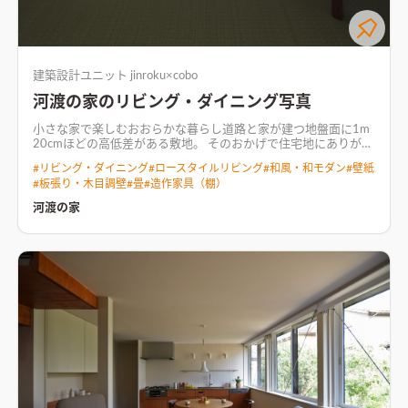
建築設計ユニット jinroku×cobo
河渡の家のリビング・ダイニング写真
小さな家で楽しむおおらかな暮らし道路と家が建つ地盤面に1m
20cmほどの高低差がある敷地。 そのおかげで住宅地にありがち
な閉塞感を感じません。 見晴らしがいいということは周囲から
#
リビング・ダイニング
#
ロースタイルリビング
#
和風・和モダン
#
壁紙
も見られてしまうため、建物と駐車場の間には植栽を施し、
#
板張り・木目調壁
#
畳
#
造作家具（棚）
木々が成長するとちょうど良い目かくしになってくれます。庭木
があるのは町並みにとっても潤いを与えてくれるはずです。 4人
河渡の家
家族が住まう29.5坪の小さな家。 家を小さくした分のコストは
職人の手仕事と愛着の湧く材料にまわし、豊かに暮らしを楽し
める家になりました。