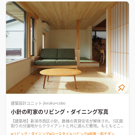
正面に来る軒先、3尺オーバーハングした２F・外壁面に張られ
た格子によって、安定感のある横ラインと奥行きが感じられる様
なファサードとしています。この格子は西日による劣化を防ぐた
め、外壁には直接張らず少し隙間を開けることで影をつくりま
す。また、取付けピッチの違う窓面のルーバーは、室内への日射
をコントロールするためのもの。夏の西日はなるべく遮り、冬は
出来るだけ日射しを取り込めるように角度を調整しました。 駐
車場とメインの窓の間の庭は眺める庭とし、四季が愉しめる様
落葉樹中心の構成です。駐車場から玄関までは近い方が便利に決
まっていますが、雨から守るポーチ屋根を大きくとり、庭木の間
のアプローチを通ることが、気持ちを整える装置となる様に。
“家”にはセットで“緑”が必要だと思っています。人の時間と樹の
時間、リズムの違った時間が流れる事で、日々の営みに奥行きが
出るような気がするからです。
【内部】この家は６帖の居間、
３帖の小間（和室）、４.５帖の食事室、４.５帖の台所という小
さな空間が連続的につながる構成になっています。 計１８帖
（＋α）になりますが、開放的とはとても言えない空間です。 ク
ライアントの要望のひとつに「それぞれが好きな居場所にいる
ことができる」というものがありました。「人と人との距離
感」、「人とモノとの距離感」を慎重に考え、クランクを用い
たり、段差や壁を設けて親密でありながらも感覚的な距離が生ま
建築設計ユニット jinroku×cobo
れることを意図した結果です。 家族の在り方は、それぞれで
す。部屋の「カタチ」を考えることも大切ですが、コミュニケー
小針の町家のリビング・ダイニング写真
ションの取り方、距離感を考えることも大事だと思います。 居
間のメインの窓は「アルミサッシの無機質な感じをなんとかし
【建築地】新潟市西区小針。数棟の賃貸住宅が解体され、5区画
たい」という要望から、框が小さいＦｉｘの窓と、製作の木製建
割りの分譲地からクライアントと共に選んだ敷地。もともとこ
具(格子網戸)でサッシを隠しやすいすべり出し窓で構成しまし
の町に暮らすお隣さんがある唯一の区画です。南側道路に面する
#
リビング・ダイニング
#
ロースタイルリビング
#
和風・和モダン
た。サイズ（Ｈ寸法）は、手持ちのソファのひじ掛けの高さか