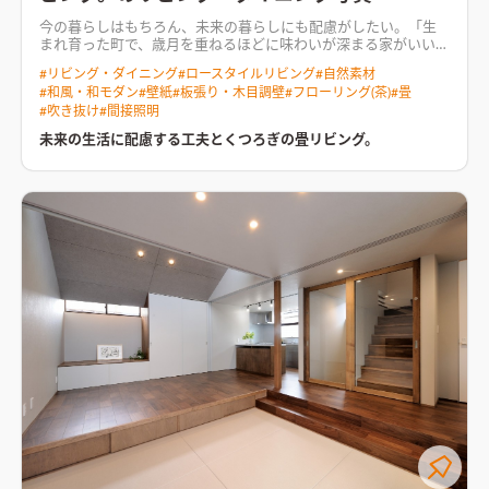
とと、脱衣洗濯室とお風呂も２Fに上げているため、家事効率に
も一役買ってくれています。
玄関に隣接する納戸 アウトドア好
今の暮らしはもちろん、未来の暮らしにも配慮がしたい。「生
きの夫婦のための３帖の納戸。陣取り合戦（要望の優先順位を
まれ育った町で、歳月を重ねるほどに味わいが深まる家がいい」
しっかりと!?）の末、何とか設けることが出来ました。このスペ
小さい頃から見ている街に、これからもずっと住み続ける。 今
ースを確保するためにお風呂に係る水回りを２Fに上げていま
#
リビング・ダイニング
#
ロースタイルリビング
#
自然素材
の暮らしはもちろん、未来の暮らしにも配慮がしたい。 リビン
す。壁は合板仕上げとし、クギやビスが利くようになっていま
#
和風・和モダン
#
壁紙
#
板張り・木目調壁
#
フローリング(茶)
#
畳
グには、家族が集まり、ゆっくと過ごしたい。 余計な家具は置
す。
【コンセプト】 「形」をつくるのか、「空気」をつくるの
#
吹き抜け
#
間接照明
かず、すっきりと暮らしたい そんなご夫婦がお暮しになるこち
か!? 普段から、モダンとか、洋風、和風といったスタイル
らのお住まいは、未来と現在の暮らしに配慮した穏やかな住ま
未来の生活に配慮する工夫とくつろぎの畳リビング。
（様式）に特にこだわってはいない。 ただ、ここが日本で自分
いです。建ててから、5年後10年後。さらにその先もずっとご家
が日本人であるのだから、“日本的”という意識は強く持ってい
族が「いい家だな」と感じて頂ける家づくりをご提案しまし
る。 クライアントの、「町家っぽく」という希望も、単に造形
た。
将来のため、1階に寝室をご夫婦が年を重ねた将来の為、ま
だけのことではないだろうと思う。 雰囲気、時間の流れ、光や
た日々の生活のしやすさの為に1階に寝室を設けました。家事や
影、音、におい・・・・。 「形」ではなく、「空気」をつくる
暮らしの距離が最短で済む為、現在はもちろんご夫婦のみの生
ことに地道をあげたい。 ○陰影！ どこでもまんべんなく明る
活になっても階段を使わずに暮らす事ができます。 お子様のお
い、というのではなく、窓辺が明るくて奥に行くにしたがって
部屋を使うのは、10年以上も先の事。それまで1階で生活が成り
暗くなる、といった感じに。窓からの光が強調されるよう。照明
立っていた方が使いやすい。そして小学生、中学生、高校生、
を効果的に使うのも有り。 ○シークエンスと奥行！ 奥に続いて
大学生･･･お子様の成長や変化するライフスタイルに対応でき、
いくという期待感を。続き間的なイメージ!?移動という行為も大
その時の家族の（使いやすい）に寄り添いました。
畳敷きのリ
切に。あちこちに行ける動線とか、周れる動線とか。 ○スケール
ビング一般的にフローリング敷きとするリビングを畳敷きにし
と距離感！ 大きな空間ではなく、少しこじんまりとしたスケー
ました。少し小上がりにすることで、目線を合わせる事ができ、
ルで。縦横比を慎重に！ 人と人との距離はある程度保ち、人と
様々な居場所で家族をつなぎます。そこからつながる家族だけの
モノ、人と壁との距離は親密に。 ○アプローチを整える！ 小さ
中庭は、住宅密集地でも心の拠り所になるよう、室内と室外を
な敷地の場合、道路からすぐのポーチになりがちだが、それで
あいまいな関係でつなぎました。
は味気がない。 茶室の露地、神社の参道のような、気持ちに触
れられるようなしつらえを。 ○できればバックヤードを！ 小さ
な敷地だからこそ、庭やアプローチを大切にしたい。 表と裏。
演出ということではなく、恥じらいとかエチケットといった感
じ。 （ファーストプレゼン時の資料より） 設計：渡辺 義行