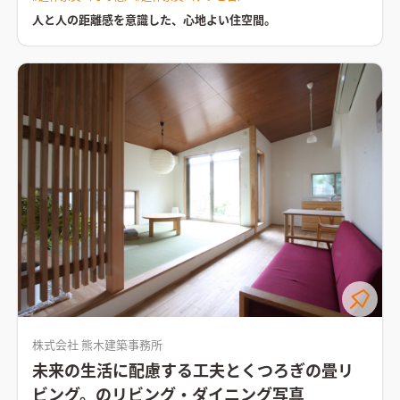
けれど、家族みんなで集う時間が欲しい。 同時に進行していく
ルで。縦横比を慎重に！ 人と人との距離はある程度保ち、人と
は３帖と小さなスペースなので、細かいところまで意識や目が行
家事をスムーズにこなして、自分をケアする時間が欲しい。 こ
モノ、人と壁との距離は親密に。 ○アプローチを整える！ 小さ
き届いてしまいます。そこで、コストよりモ見た目を重視し木製
人と人の距離感を意識した、心地よい住空間。
んな想いに答えたお家です。 ご夫婦とお母様がお暮らしになる
な敷地の場合、道路からすぐのポーチになりがちだが、それで
サッシとしています。 また、居間に置かれるソファの背もたれ
こちらのお住まいは、それぞれが趣味に没頭できるようプライ
は味気がない。 茶室の露地、神社の参道のような、気持ちに触
を受けるために設けた壁を利用して、ちょっとした飾り棚になる
ベートスペースを確保するとともに、効率的に家事ができるよ
れられるようなしつらえを。 ○できればバックヤードを！ 小さ
よう考えました。床の間のように設え方を変えて、それぞれの季
う工夫を凝らしています。
玄関と土間続きの食品庫からキッチン
な敷地だからこそ、庭やアプローチを大切にしたい。 表と裏。
節感を楽しみます。
隣接するダイニングとキッチンは、壁や天井
へのスムーズな動線。リビングの暖気を取り込むことのできる
演出ということではなく、恥じらいとかエチケットといった感
の仕上げを変えて空間の雰囲気を調整しています。 ダイニング
専用の物干室には外干しができるように屋根付きのウッドデッ
じ。 （ファーストプレゼン時の資料より） 設計：渡辺 義行
には折り上げ天井と白塗装仕上げによる杉板張りの壁。折り上
キを併設しています。家事の効率化を図ることで、時間のゆとり
げ天井に設けた格子は、２階水回り用の点検口を隠すためにひ
がうまれます。自然素材をふんだんに使用したリビング、その大
と工夫しています。 隣家の窓が近いため、外との関わりは光と
きな窓から臨む緑豊かな庭は家族団らんのひと時を豊かにする
風だけと割り切り、ダイニングの窓は天井付のカタガラスとして
工夫のひとつです。
奇をてらわず、街にとけこむ、さり気ない佇
います。杉板の壁のプロポーションを優先してサイズを決めまし
まい。まるでずっとここに建っていたかのような、風景にとけ
た。庇がついているので、小雨程度なら窓を開けられるようにし
こむデザインはお施主様の生き方や人柄を感じさせます。家の外
ています。
【小さな居場所】LDKだけではなく、廊下なども利
観はお施主様だけでなく、その街で暮らすご近所の方の物でも
用していくつかの小さな居場所を設けています。 １F廊下 キッチ
あります。優しさを感じるさり気ないデザインは、あきがこない
ンの真後ろにあるパネル壁の裏には本棚を設えました。 この本
と共に街にも愛されるデザインです。
棚は、ファーストプレゼン後に追加でもらった要望に応えたも
の。平角材の柱を使い、柱の奥行を利用したニッチ風の本棚で
す。限られたスペースの中で生み出せた苦肉の策でした(笑)
階段
の踊り場 ちょっとした読書スペース。（正確には、本を選ぶた
めのスペース!?）２つのニッチは本棚として使います。段差に腰
掛けたり、小さなイスを置いたり。子供たちは自然とうまく使っ
てくれているようです。
２F縁側 機能的には室内物干しスペース
として、書斎として使うのですが、狙いとしては、 ・寝室の空
株式会社 熊木建築事務所
間に「奥行き」を与えるため ・道路（外界）と寝室の感覚的な
「距離」を取るため という思いがありました。 無駄と思えるよ
未来の生活に配慮する工夫とくつろぎの畳リ
うなスペースが、豊かさにつながることが多々あります。 ま
た、廊下－寝室－縁側－WICが回遊できる動線となっているこ
ビング。のリビング・ダイニング写真