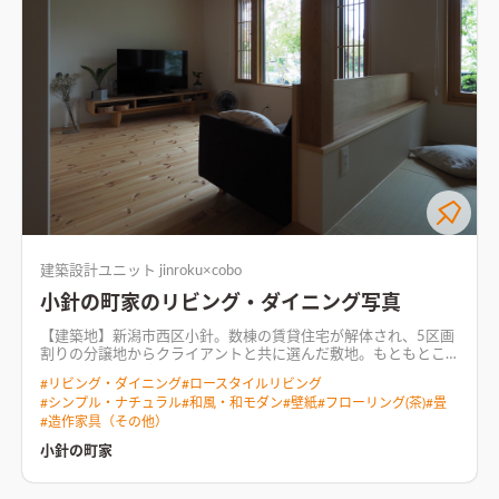
ものではありません。 気象条件、暮らし方で変化します。 【受
賞歴】 2018年 日本エコハウス大賞 大賞
建築設計ユニット jinroku×cobo
小針の町家のリビング・ダイニング写真
【建築地】新潟市西区小針。数棟の賃貸住宅が解体され、5区画
割りの分譲地からクライアントと共に選んだ敷地。もともとこ
の町に暮らすお隣さんがある唯一の区画です。南側道路に面する
#
リビング・ダイニング
#
ロースタイルリビング
他区画より坪単価が抑えられていたため、西側道路の宿命でも
#
シンプル・ナチュラル
#
和風・和モダン
#
壁紙
#
フローリング(茶)
#
畳
ある西日対策に対して費用分配もそれなりに検討できる。ま
#
造作家具（その他）
た、“町家”など日本的な要素が好きなクライアントの要望をイメ
ージすると、“今風“の新築住宅と並ぶより既存の町に近い方が馴
小針の町家
染むように考えたこともこの区画を選んだ際に考えたこと。敷
地面積は43坪、間口8.1mという奥に長い敷地での計画です。
【外部】三角の切妻屋根(北面は北斜制限により入母屋造)。建物