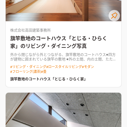
株式会社高田建築事務所
旗竿敷地のコートハウス「とじる・ひらく
家」のリビング・ダイニング写真
外から閉じながら外とつながる、旗竿敷地のコートハウス●四方
が建物に囲まれている旗竿の敷地 ●外の土間、内の土間、たたみ
で段差を緩やかにつなげ、 個々のプライバシーも確保 ●中庭に
#
リビング・ダイニング
#
ロースタイルリビング
#
モダン
立てた純白の壁は、光と風を拡散し内へと届ける
#
フローリング(濃茶)
#
畳
旗竿敷地のコートハウス「とじる・ひらく家」