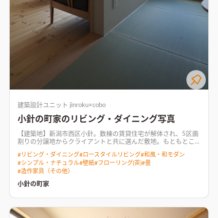
れることを意図した結果です。 家族の在り方は、それぞれで
た、廊下－寝室－縁側－WICが回遊できる動線となっているこ
す。部屋の「カタチ」を考えることも大切ですが、コミュニケー
とと、脱衣洗濯室とお風呂も２Fに上げているため、家事効率に
ションの取り方、距離感を考えることも大事だと思います。 居
も一役買ってくれています。
玄関に隣接する納戸 アウトドア好
間のメインの窓は「アルミサッシの無機質な感じをなんとかし
きの夫婦のための３帖の納戸。陣取り合戦（要望の優先順位を
たい」という要望から、框が小さいＦｉｘの窓と、製作の木製建
しっかりと!?）の末、何とか設けることが出来ました。このスペ
具(格子網戸)でサッシを隠しやすいすべり出し窓で構成しまし
ースを確保するためにお風呂に係る水回りを２Fに上げていま
た。サイズ（Ｈ寸法）は、手持ちのソファのひじ掛けの高さか
す。壁は合板仕上げとし、クギやビスが利くようになっていま
ら、空が見えるよう天井までの特寸サイズとしています。 小間
す。
【コンセプト】 「形」をつくるのか、「空気」をつくるの
は３帖と小さなスペースなので、細かいところまで意識や目が行
か!? 普段から、モダンとか、洋風、和風といったスタイル
き届いてしまいます。そこで、コストよりモ見た目を重視し木製
（様式）に特にこだわってはいない。 ただ、ここが日本で自分
サッシとしています。 また、居間に置かれるソファの背もたれ
が日本人であるのだから、“日本的”という意識は強く持ってい
を受けるために設けた壁を利用して、ちょっとした飾り棚になる
る。 クライアントの、「町家っぽく」という希望も、単に造形
よう考えました。床の間のように設え方を変えて、それぞれの季
だけのことではないだろうと思う。 雰囲気、時間の流れ、光や
節感を楽しみます。
隣接するダイニングとキッチンは、壁や天井
建築設計ユニット jinroku×cobo
影、音、におい・・・・。 「形」ではなく、「空気」をつくる
の仕上げを変えて空間の雰囲気を調整しています。 ダイニング
ことに地道をあげたい。 ○陰影！ どこでもまんべんなく明る
には折り上げ天井と白塗装仕上げによる杉板張りの壁。折り上
小針の町家のリビング・ダイニング写真
い、というのではなく、窓辺が明るくて奥に行くにしたがって
げ天井に設けた格子は、２階水回り用の点検口を隠すためにひ
暗くなる、といった感じに。窓からの光が強調されるよう。照明
と工夫しています。 隣家の窓が近いため、外との関わりは光と
【建築地】新潟市西区小針。数棟の賃貸住宅が解体され、5区画
を効果的に使うのも有り。 ○シークエンスと奥行！ 奥に続いて
風だけと割り切り、ダイニングの窓は天井付のカタガラスとして
割りの分譲地からクライアントと共に選んだ敷地。もともとこ
いくという期待感を。続き間的なイメージ!?移動という行為も大
います。杉板の壁のプロポーションを優先してサイズを決めまし
の町に暮らすお隣さんがある唯一の区画です。南側道路に面する
切に。あちこちに行ける動線とか、周れる動線とか。 ○スケール
#
リビング・ダイニング
#
ロースタイルリビング
#
和風・和モダン
た。庇がついているので、小雨程度なら窓を開けられるようにし
他区画より坪単価が抑えられていたため、西側道路の宿命でも
と距離感！ 大きな空間ではなく、少しこじんまりとしたスケー
#
シンプル・ナチュラル
#
壁紙
#
フローリング(茶)
#
畳
ています。
【小さな居場所】LDKだけではなく、廊下なども利
ある西日対策に対して費用分配もそれなりに検討できる。ま
ルで。縦横比を慎重に！ 人と人との距離はある程度保ち、人と
#
造作家具（その他）
用していくつかの小さな居場所を設けています。 １F廊下 キッチ
た、“町家”など日本的な要素が好きなクライアントの要望をイメ
モノ、人と壁との距離は親密に。 ○アプローチを整える！ 小さ
ンの真後ろにあるパネル壁の裏には本棚を設えました。 この本
ージすると、“今風“の新築住宅と並ぶより既存の町に近い方が馴
小針の町家
な敷地の場合、道路からすぐのポーチになりがちだが、それで
棚は、ファーストプレゼン後に追加でもらった要望に応えたも
染むように考えたこともこの区画を選んだ際に考えたこと。敷
は味気がない。 茶室の露地、神社の参道のような、気持ちに触
の。平角材の柱を使い、柱の奥行を利用したニッチ風の本棚で
地面積は43坪、間口8.1mという奥に長い敷地での計画です。
れられるようなしつらえを。 ○できればバックヤードを！ 小さ
す。限られたスペースの中で生み出せた苦肉の策でした(笑)
階段
【外部】三角の切妻屋根(北面は北斜制限により入母屋造)。建物
な敷地だからこそ、庭やアプローチを大切にしたい。 表と裏。
の踊り場 ちょっとした読書スペース。（正確には、本を選ぶた
正面に来る軒先、3尺オーバーハングした２F・外壁面に張られ
演出ということではなく、恥じらいとかエチケットといった感