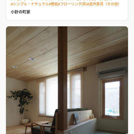
他区画より坪単価が抑えられていたため、西側道路の宿命でも
ら、空が見えるよう天井までの特寸サイズとしています。 小間
#
シンプル・ナチュラル
#
壁紙
#
フローリング(茶)
#
造作家具（その他）
ある西日対策に対して費用分配もそれなりに検討できる。ま
は３帖と小さなスペースなので、細かいところまで意識や目が行
た、“町家”など日本的な要素が好きなクライアントの要望をイメ
小針の町家
き届いてしまいます。そこで、コストよりモ見た目を重視し木製
ージすると、“今風“の新築住宅と並ぶより既存の町に近い方が馴
サッシとしています。 また、居間に置かれるソファの背もたれ
染むように考えたこともこの区画を選んだ際に考えたこと。敷
を受けるために設けた壁を利用して、ちょっとした飾り棚になる
地面積は43坪、間口8.1mという奥に長い敷地での計画です。
よう考えました。床の間のように設え方を変えて、それぞれの季
【外部】三角の切妻屋根(北面は北斜制限により入母屋造)。建物
節感を楽しみます。
隣接するダイニングとキッチンは、壁や天井
正面に来る軒先、3尺オーバーハングした２F・外壁面に張られ
の仕上げを変えて空間の雰囲気を調整しています。 ダイニング
た格子によって、安定感のある横ラインと奥行きが感じられる様
には折り上げ天井と白塗装仕上げによる杉板張りの壁。折り上
なファサードとしています。この格子は西日による劣化を防ぐた
げ天井に設けた格子は、２階水回り用の点検口を隠すためにひ
め、外壁には直接張らず少し隙間を開けることで影をつくりま
と工夫しています。 隣家の窓が近いため、外との関わりは光と
す。また、取付けピッチの違う窓面のルーバーは、室内への日射
風だけと割り切り、ダイニングの窓は天井付のカタガラスとして
をコントロールするためのもの。夏の西日はなるべく遮り、冬は
います。杉板の壁のプロポーションを優先してサイズを決めまし
出来るだけ日射しを取り込めるように角度を調整しました。 駐
た。庇がついているので、小雨程度なら窓を開けられるようにし
車場とメインの窓の間の庭は眺める庭とし、四季が愉しめる様
ています。
【小さな居場所】LDKだけではなく、廊下なども利
落葉樹中心の構成です。駐車場から玄関までは近い方が便利に決
用していくつかの小さな居場所を設けています。 １F廊下 キッチ
まっていますが、雨から守るポーチ屋根を大きくとり、庭木の間
ンの真後ろにあるパネル壁の裏には本棚を設えました。 この本
のアプローチを通ることが、気持ちを整える装置となる様に。
棚は、ファーストプレゼン後に追加でもらった要望に応えたも
“家”にはセットで“緑”が必要だと思っています。人の時間と樹の
の。平角材の柱を使い、柱の奥行を利用したニッチ風の本棚で
時間、リズムの違った時間が流れる事で、日々の営みに奥行きが
す。限られたスペースの中で生み出せた苦肉の策でした(笑)
階段
出るような気がするからです。
【内部】この家は６帖の居間、
の踊り場 ちょっとした読書スペース。（正確には、本を選ぶた
３帖の小間（和室）、４.５帖の食事室、４.５帖の台所という小
めのスペース!?）２つのニッチは本棚として使います。段差に腰
さな空間が連続的につながる構成になっています。 計１８帖
掛けたり、小さなイスを置いたり。子供たちは自然とうまく使っ
（＋α）になりますが、開放的とはとても言えない空間です。 ク
てくれているようです。
２F縁側 機能的には室内物干しスペース
ライアントの要望のひとつに「それぞれが好きな居場所にいる
として、書斎として使うのですが、狙いとしては、 ・寝室の空
ことができる」というものがありました。「人と人との距離
間に「奥行き」を与えるため ・道路（外界）と寝室の感覚的な
感」、「人とモノとの距離感」を慎重に考え、クランクを用い
「距離」を取るため という思いがありました。 無駄と思えるよ
たり、段差や壁を設けて親密でありながらも感覚的な距離が生ま
うなスペースが、豊かさにつながることが多々あります。 ま