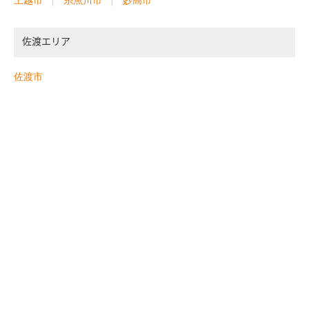
上越市
糸魚川市
妙高市
佐渡エリア
佐渡市