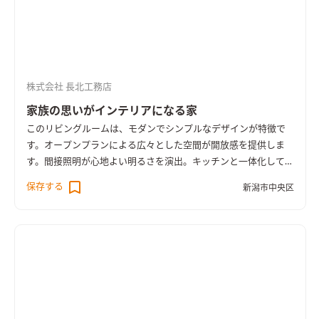
み、明るく開放的な空間が広がっています。
光沢のあるフローリ
ングが広がる空間で、白い壁とのコントラストが印象的。 中央
には直線的で開放感のある階段がありモダンな雰囲気を強調し
ています。 階段下には収納スペースがあり、機能的な設計が見
られます。全体的にシンプルかつスタイリッシュなインテリアが
株式会社 長北工務店
特徴です。
家族の思いがインテリアになる家
このリビングルームは、モダンでシンプルなデザインが特徴で
す。オープンプランによる広々とした空間が開放感を提供しま
す。間接照明が心地よい明るさを演出。キッチンと一体化してい
るため、家族のコミュニケーションが促進され、多目的に利用
保存する
新潟市中央区
可能な落ち着いた生活空間です。視覚的な奥行きもあり、部屋が
より広く見えます。
このキッチンはカラフルなタイルとアーチ型
の入り口が特徴的で、視覚的に楽しませてくれます。ペンダント
ライトが温かい光を放ち、居心地の良い空間を作り出していま
す。全体として、実用性とデザイン性を兼ね備えた魅力的なキッ
チンとなっており、毎日の料理が楽しくなる工夫がされていま
す。
小上がりのあるリビングは、居住空間に多様性と機能性を提
供します。小上がりは、座敷や収納スペースとして利用でき、リ