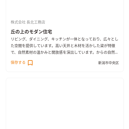
株式会社 長北工務店
丘の上のモダン住宅
リビング、ダイニング、キッチンが一体となっており、広々とし
た空間を提供しています。高い天井と木材を活かした梁が特徴
で、自然素材の温かみと開放感を演出しています。からの自然光
がたっぷり入るため、明るく快適な環境を実現し家族の憩いの
保存する
新潟市中央区
場としても最適です。
この空間は、開放感を重視したデザイン
で、大きな窓からは豊かな自然光が差し込み、室内を明るくして
います。 窓の外にはウッドデッキがあり、内外を自然に繋ぐ設
計です。木製の梁が天井に露出しており、 自然素材の温かみを
強調しています。ダイニングエリアからはリビング全体が見渡
せ、家族とのコミュニケーションがしやすいレイアウトです。
オ
ープンキッチンとダイニングが一体となった設計で、家族や友人
とのコミュニケーションを重視しています。 大きな木製の梁が
特徴的で、ナチュラルな雰囲気を演出。 キッチンは白を基調に
した清潔感のあるデザインで大きな窓からは自然光が差し込