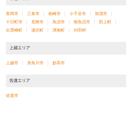
長岡市
三条市
柏崎市
小千谷市
加茂市
十日町市
見附市
魚沼市
南魚沼市
田上町
出雲崎町
湯沢町
津南町
刈羽村
上越エリア
上越市
糸魚川市
妙高市
佐渡エリア
佐渡市