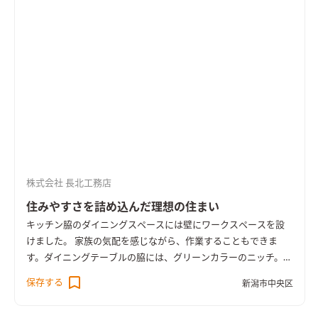
ングに広がりにくいのもメリットのひとつです。 リビングと対
面に設けたキッチン作業カウンターは、料理を作るだけでな
く、様々な用途に使える便利なスペースです。
白の洗面台は清潔
感やスタイリッシュな雰囲気を演出し、洗面所全体の明るさや
バランスを整えてくれます。
脱衣所に設置した作業台は、濯物を
たたんだり仕分けたり、 立ったままアイロンがけができたりと
用途がひろがります。
株式会社 長北工務店
住みやすさを詰め込んだ理想の住まい
キッチン脇のダイニングスペースには壁にワークスペースを設
けました。 家族の気配を感じながら、作業することもできま
す。
ダイニングテーブルの脇には、グリーンカラーのニッチ。
お子様との楽しい思い出がたくさん飾れます。
小さい子でも自分
保存する
新潟市中央区
の靴を選んで履ける、広々シュークローク。 使い勝手にもこだ
わりました。