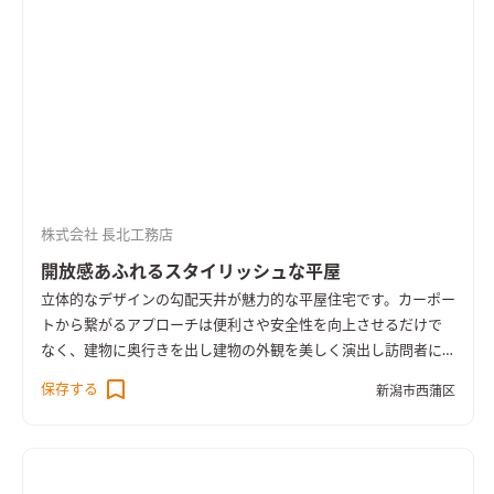
な窓からは豊富な自然光が差し込み、部屋全体を明るく照らし
ます。 リビングとダイニングがシームレスに繋がってる一体感
のある設計は、家族の交流を促進し、快適な生活をサポートし
ます。
薪ストーブは、リビングルームやダイニングルームの中心
的なインテリア要素となります。 炎の揺らぎや薪が燃える音
は、視覚的・聴覚的な癒しを提供し、居住空間に温かみのある
雰囲気を与えます。
株式会社 長北工務店
開放感あふれるスタイリッシュな平屋
立体的なデザインの勾配天井が魅力的な平屋住宅です。
カーポー
トから繋がるアプローチは便利さや安全性を向上させるだけで
なく、建物に奥行きを出し建物の外観を美しく演出し訪問者に
歓迎感を与えます。
玄関ポーチに設けた地窓は、外からの視線を
保存する
新潟市西蒲区
遮りながらタイトで暗くなりがちな廊下に優しく明るい光を届
けます。
天井が高く開放感のある広く明るいリビングは居心地が
よくリラックスできる 空間です。
キッチンは壁付けにすること
でスペースを有効活用しました。 調理中に出る煙や匂いもリビ