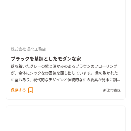
ビングと明確にゾーニングされたエリアとして活用されます。子
供の遊び場や、読書、リラックススペースとしても最適です。段
差があることで空間に立体感が生まれ、デザイン性が向上しま
す。
壁の一部が黒板として機能するユニークなデザインが写さ
れています。デザイン性と実用性を兼ね備えており、家族全員が
楽しめる空間となっています。黒板を活用することで、日常生活
における多様なニーズに応えることができます。
株式会社 長北工務店
ブラックを基調としたモダンな家
落ち着いたグレーの壁と温かみのあるブラウンのフローリング
が、全体にシックな雰囲気を醸し出しています。 畳の敷かれた
和室もあり、現代的なデザインと伝統的な和の要素が見事に調和
しています。
キッチンカウンターの開放的なデザインにより、ダ
保存する
新潟市東区
イニングと一体化した使い勝手の良い空間になっています。 料
理をしながら家族やゲストとコミュニケーションが取りやすい
配置です。 スタイリッシュさと機能性を兼ね備えており、日々
の生活を快適にするための工夫が随所に施されています。
高い天
井と大きな窓が開放感を演出し、広々としたリビングスペース
は家族全員がゆったりとくつろげる環境が整っています。 大き