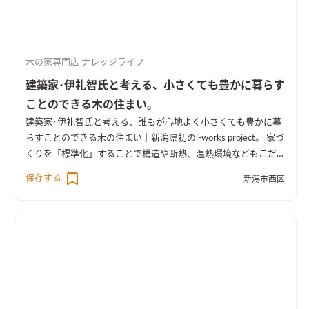
木の家専門店 ナレッジライフ
建築家･伊礼智氏と考える、小さくても豊かに暮らす
ことのできる木の住まい。
建築家･伊礼智氏と考える、誰もが心地よく小さくても豊かに暮
らすことのできる木の住まい｜新潟県初のi-works project。 家づ
くりを「標準化」することで構造や断熱、温熱環境などもこだ
わり、信頼できる部材や材料も標準部材とした価格以上に価値の
保存する
新潟市西区
ある住まいです。