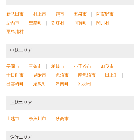
新発田市
村上市
燕市
五泉市
阿賀野市
胎内市
聖籠町
弥彦村
阿賀町
関川村
粟島浦村
中越エリア
長岡市
三条市
柏崎市
小千谷市
加茂市
十日町市
見附市
魚沼市
南魚沼市
田上町
出雲崎町
湯沢町
津南町
刈羽村
上越エリア
上越市
糸魚川市
妙高市
佐渡エリア