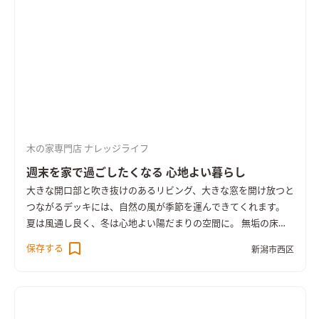
木の家専門店 ナレッジライフ
週末を家で過ごしたくなる 心地よい暮らし
大きな開口部と吹き抜けのあるリビング、大きな窓を開け放つと
つながるデッキには、自然の風が季節を運んできてくれます。
夏は風通し良く、冬は心地よい陽だまりの空間に。 無垢の床は
経年変化でつややかに。 新築時の明るい色味から、徐々につや
保存する
新潟市西区
のある飴色に変わっていきます。 変わるのは見た目だけでな
く、素足で歩いたときの肌馴染みも。 住むほどに、暮らしの中
のちょっとした変化が楽しみになるのが木の家です。