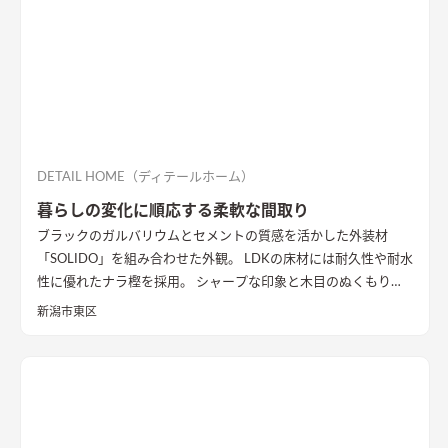
DETAIL HOME（ディテールホーム）
暮らしの変化に順応する柔軟な間取り
ブラックのガルバリウムとセメントの質感を活かした外装材
「SOLIDO」を組み合わせた外観。 LDKの床材には耐久性や耐水
性に優れたナラ樫を採用。 シャープな印象と木目のぬくもりが
調和した飽きのこない空間デザインに仕上げました。 リビング
新潟市東区
の勾配天井には格子と間接照明をあしらいました。 玄関ポーチ
はヘキサゴンスタイルに。 懐かしさと新しさを兼ね備えた個性
的なデザインが魅力の住まい。
質感を活かした外装材
「SOLIDO」を組み合わせた外観
ブラックのガルバリウム鋼板と
セメントの質感を活かした外装材「SOLIDO」を組み合わせた立
体的な外観。シンボルツリーはハナミズキ
シャープな印象と木