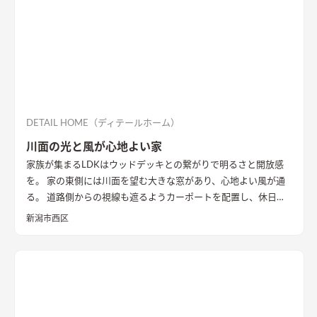
DETAIL HOME（ディテールホーム）
川面の光と風が心地よい家
家族が集まるLDKはウッドデッキとの繋がりで明るさと開放感
を。 家の東側には川面を望む大きな窓があり、心地よい風が通
る。 道路側からの視線も遮るようカーポートを配置し、休日に
は気心のしれた友人を招きウッドデッキでBBQ。 お酒を飲みな
新潟市西区
がら語らい、泊まっていけるようゲストルームも配置した。 水
回りの動線は家族・友人も気兼ねなく使えるようこだわり、各所
に収納を配置し片付けやすい工夫ができた。 開放感や収納計画
など見どころが詰まったお家となりました。
エコカラットと間
接照明でおしゃれな玄関
家の顔になる玄関には、間接照明を当
てた新柄エコカラット/ディニタを採用。採光も踏まえ窓も設置