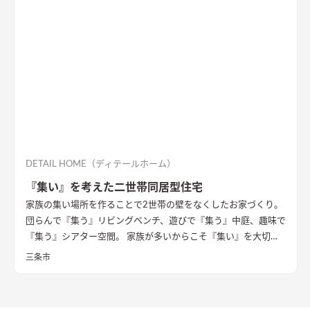
DETAIL HOME（ディテールホーム）
『集い』を考えた二世帯同居型住宅
家族の集い場所を作ることで2世帯の壁をなくしたお家づくり。
団らんで『集う』リビングベンチ、遊びで『集う』中庭、趣味で
『集う』シアター空間。 家族が多いからこそ『集い』を大切に
したお家になっています。
三条市