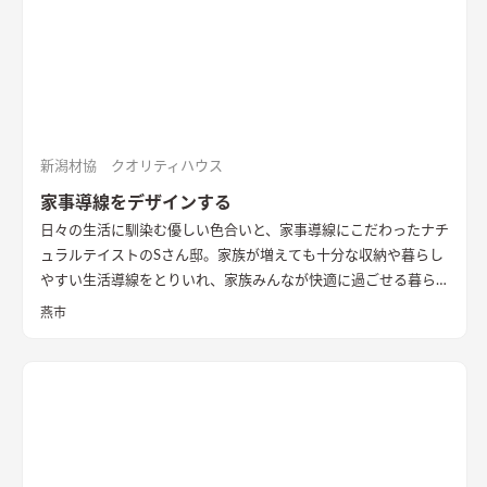
新潟材協 クオリティハウス
家事導線をデザインする
日々の生活に馴染む優しい色合いと、家事導線にこだわったナチ
ュラルテイストのSさん邸。家族が増えても十分な収納や暮らし
やすい生活導線をとりいれ、家族みんなが快適に過ごせる暮ら
しを実現させました。キッチンを中心に１階をぐるっと１周出
燕市
来るように全体を繋げ、掃除や洗濯、料理などの家事の負担を軽
減できるようプランをしました。