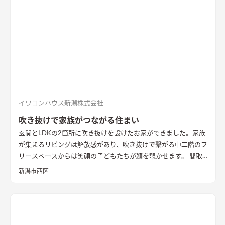
した。
間接照明で映えるアクセントウォール
木目が好きなお施
主様が選んだレッドシダーの木パネル。間接照明を当てると陰
影が映えるデザイン。
ロールスクリーンで仕切れるゲストルーム
奥の空間はロールスクリーンで仕切れるゲストルーム。フロー
リングにすることで普段は広々リビングになる。キッチンとダ
イニングはカフェのような雰囲気を演出。
イワコンハウス新潟株式会社
吹き抜けで家族がつながる住まい
玄関とLDKの2箇所に吹き抜けを設けたお家ができました。家族
が集まるリビングは解放感があり、吹き抜けで繋がる中二階のフ
リースペースからは笑顔の子どもたちが顔を覗かせます。 間取
りは家事のしやすさを考え、キッチンから各お部屋への動線が
新潟市西区
短くなるように設計しました。天然石と無垢材で造作した無添
加住宅オリジナルキッチンや洗面台、無垢の室内建具などは、
漆喰壁や無垢フローリングとの相性もバッチリ。 室内全体に統
一感があり、優しく温かみを感じられます。