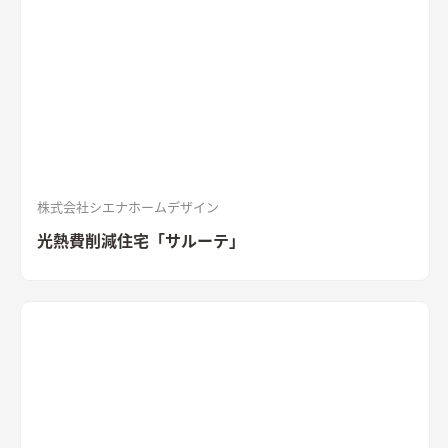
目のぬくもりが調和したLDK
和室と隣接したLDK。シャープな
印象と木目のぬくもりが調和した飽きのこない空間デザイン。
LDKの床材に耐久性や耐水性に優れたナラ樫を採用。
セメント
の質感が重厚感のあるキッチン
キッチン背面にも外壁と同じ
「SOLIDO」を施工。セメントの質感が重厚感を演出
株式会社シエナホームデザイン
光熱費削減住宅「サルーテ」