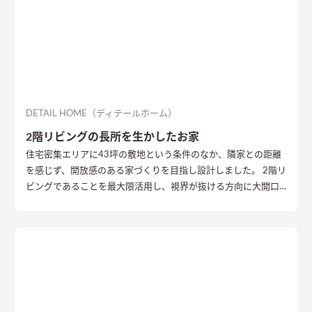
DETAIL HOME（ディテールホーム）
2階リビングの長所を生かしたお家
住宅密集エリアに43坪の敷地という条件のなか、隣家との距離
を感じず、開放感のある家づくりを目指し設計しました。 2階リ
ビングであることを最大限活用し、視界が抜ける方向に大開口
を設置することで眺望を確保。 リビング・ダイニング上部を全
て勾配天井にすることで開放的な大空間作りました。 インテリ
アはブラックを随所に使うことで空間を引き締め、赤みのある
木目を広い面積に使うことで品の中に温かみのある空間ができ
ました。