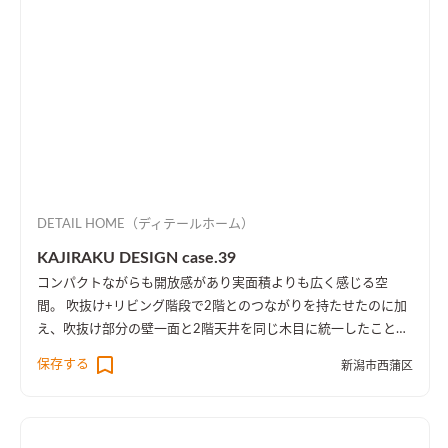
DETAIL HOME（ディテールホーム）
KAJIRAKU DESIGN case.39
コンパクトながらも開放感があり実面積よりも広く感じる空
間。 吹抜け+リビング階段で2階とのつながりを持たせたのに加
え、吹抜け部分の壁一面と2階天井を同じ木目に統一したことに
より、1階・2階の一体感を演出しました。 趣味のピアノ室は、
保存する
新潟市西蒲区
楽譜を整理する本棚を壁一面に設け、屋外への防音効果も担って
います。