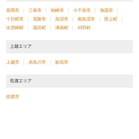
長岡市
三条市
柏崎市
小千谷市
加茂市
十日町市
見附市
魚沼市
南魚沼市
田上町
出雲崎町
湯沢町
津南町
刈羽村
上越エリア
上越市
糸魚川市
妙高市
佐渡エリア
佐渡市