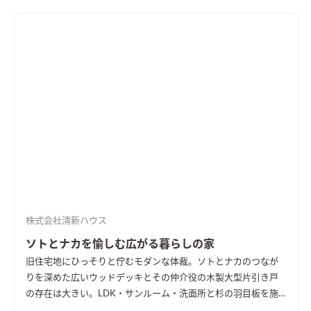
る書斎スペースや将来的に理想の１階寝室なども参考になるこ
と間違いありません。WOOD×白の中でグレー色が映え、外観は
木格子がアクセント。木の温もりがお出迎えします。
株式会社清新ハウス
ソトとナカを愉しむ広がる暮らしの家
旧住宅地にひっそりと佇むモダンな体裁。ソトとナカのつなが
りを深めた広いウッドデッキとその仲介役の木製大型片引き戸
の存在は大きい。LDK・サンルーム・洗面所と杉の羽目板を施
し、無垢をふんだんに堪能できる空間に仕上がった。長期優良