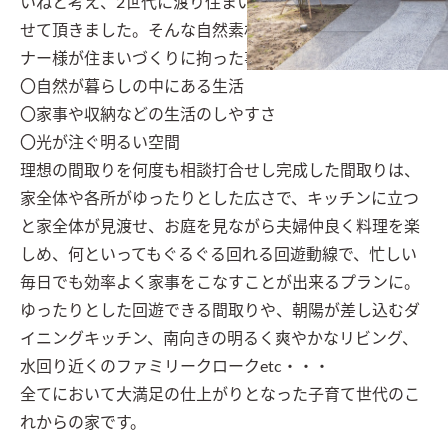
いねと考え、2世代に渡り住まいづくりのお手伝いをさ
せて頂きました。そんな自然素材の住まいで育ったオー
ナー様が住まいづくりに拘った事は

〇自然が暮らしの中にある生活

〇家事や収納などの生活のしやすさ

〇光が注ぐ明るい空間

理想の間取りを何度も相談打合せし完成した間取りは、
家全体や各所がゆったりとした広さで、キッチンに立つ
と家全体が見渡せ、お庭を見ながら夫婦仲良く料理を楽
しめ、何といってもぐるぐる回れる回遊動線で、忙しい
毎日でも効率よく家事をこなすことが出来るプランに。

ゆったりとした回遊できる間取りや、朝陽が差し込むダ
イニングキッチン、南向きの明るく爽やかなリビング、
水回り近くのファミリークロークetc・・・

全てにおいて大満足の仕上がりとなった子育て世代のこ
れからの家です。