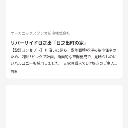
オーガニックスタジオ新潟株式会社
リバーサイド日之出「日之出町の家」
【設計コンセプト】 川沿いに建ち、敷地面積45坪の狭小住宅の
ため、2階リビングで計画。断面的な空間構成で、見晴らしのい
いバルコニーも採用しました。 元家具職人でDIY好きのご主人の
ため、内部でも作業ができるように広めの土間があります。 外
燕市
壁の塗装や寝室、ダイニングの壁面塗装もDIYで仕上げ、愛情た
っぷりの家になりました。 【外観・内部空間】 特徴的な屋根形
状で、外観はこれまでの施工事例にないカラーコーディネートに
なっています。 内部空間は木質感を抑えた仕様で、ベンチソフ
ァーやトイレのクロスなどに使用したグリーンのカラーもポイ
ントに。 1階は寝室や個室など落ち着いた空間、2階は開放的な
リビングダイニング、ロフトの畳コーナーには、ちょっとした作
業ができるカウンターデスクがあったりと、コンパクトながらも