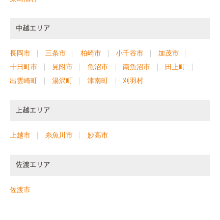
中越エリア
長岡市
三条市
柏崎市
小千谷市
加茂市
十日町市
見附市
魚沼市
南魚沼市
田上町
出雲崎町
湯沢町
津南町
刈羽村
上越エリア
上越市
糸魚川市
妙高市
佐渡エリア
佐渡市