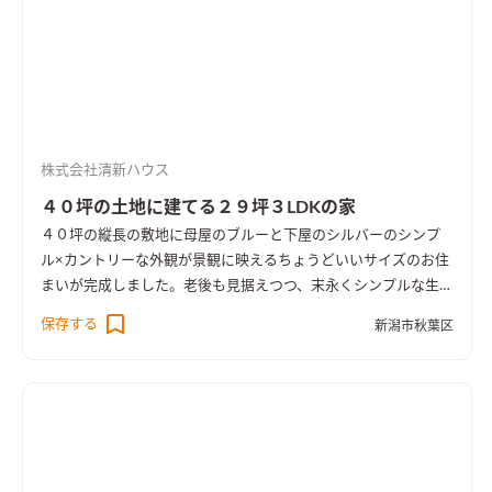
株式会社清新ハウス
４０坪の土地に建てる２９坪３LDKの家
４０坪の縦長の敷地に母屋のブルーと下屋のシルバーのシンプ
ル×カントリーな外観が景観に映えるちょうどいいサイズのお住
まいが完成しました。老後も見据えつつ、末永くシンプルな生活
をお過ごし頂けるシンプルコンパクトな２９坪の間取り。東か
保存する
新潟市秋葉区
ら西へ伸びる敷地と環境を活かした気持ちのいい風が抜ける設
計は狙い通り！コンパクトなLDKにこだわりの水廻り、西側に設
けた温かな寝室、２Fホール書斎などみどころ満載です！長期優
良住宅・BELS★５の高性能住宅、4人家族対応の3LDKの間取
り。無駄なものを省きシンプルに拘るミニマムな暮らしの住ま
いを是非ご覧ください。