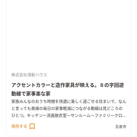
アとはまた違う雰囲気のSEISHIN-STYLEです。
株式会社清新ハウス
アクセントカラーと造作家具が映える。８の字回遊
動線で家事楽な家
家族みんなのおうち時間を快適に楽しく過ごせる住まいで、なん
と言っても奥様の毎日の家事軽減につながる動線は見どころの
ひとつ。キッチン～洗面脱衣室～サンルーム～ファミリークロー
ゼットを８の字で回遊できます。そのほかにもご主人様の３帖書
保存する
五泉市
斎、家族みんなで使えるLDKデスクカウンターなど、家族みんな
が楽しく過ごせる空間が盛り沢山。コロナ禍において注目され