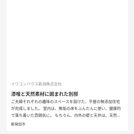
りました。 無垢の一枚板を使った造作キッチンや左官仕上げの
壁、レッドシダーの天井など、素材の豊かな表情や手触りを感じ
られる内装も家の内に居心地を作り出しています。 断熱性能は
HEAT20 G2以上。 雪国の長く厳しい冬も家の内での暮らしを楽
しく、心地よく。 外を感じながら暮らす、あたたかな平屋の住
まいです。
イワコンハウス新潟株式会社
漆喰と天然素材に囲まれた別邸
ご夫婦それぞれの趣味のスペースを設けた、平屋の無添加住宅
が完成しました。 室内は、無垢の床をふんだんに使い、健康的
で落ち着いた雰囲気に。 もちろん、内外の壁と天井は、天然素
材100％の無添加住宅オリジナル漆喰。 リビングの大きな窓か
新発田市
らは、季節ごとに表情を変える公園の木々を楽しむことができ