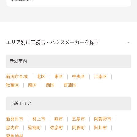
エリア別に工務店・ハウスメーカーを探す
新潟市内
新潟市全域
北区
東区
中央区
江南区
秋葉区
南区
西区
西蒲区
下越エリア
新発田市
村上市
燕市
五泉市
阿賀野市
胎内市
聖籠町
弥彦村
阿賀町
関川村
粟島浦村