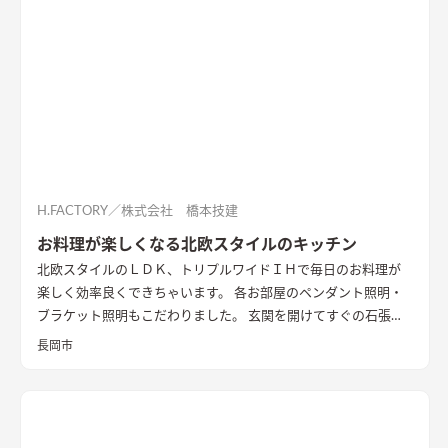
H.FACTORY／株式会社 橋本技建
お料理が楽しくなる北欧スタイルのキッチン
北欧スタイルのＬＤＫ、トリプルワイドＩＨで毎日のお料理が
楽しく効率良くできちゃいます。 各お部屋のペンダント照明・
ブラケット照明もこだわりました。 玄関を開けてすぐの石張り
壁も目をひきます
長岡市