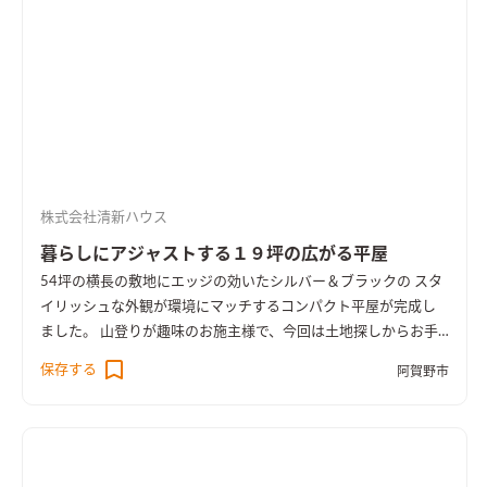
株式会社清新ハウス
暮らしにアジャストする１９坪の広がる平屋
54坪の横長の敷地にエッジの効いたシルバー＆ブラックの スタ
イリッシュな外観が環境にマッチするコンパクト平屋が完成し
ました。 山登りが趣味のお施主様で、今回は土地探しからお手
伝いさせていただき、山も近い長閑な土地を選択。 お住まいは
保存する
阿賀野市
老後と趣味と大切なペットとの快適な暮らしを重視し、平屋ス
タイルを求めました。登山道具を収納する広々とした玄関クロ
ークをはじめ、老後も快適な平屋の間取り、リビングは畳を埋め
込みゆったりとくつろげる場所を確保しました。 さらにペット
との暮らしを意識し堅木のナラフローリングを採用。杉のフロ