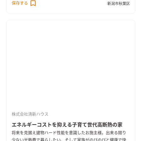
保存する
新潟市秋葉区
住宅で確かなクオリティで安心して末永く暮らす住まいでもあ
る。 外皮平均熱貫流率UA値0.49と温熱環境も良好。BELS５つ
星認定住宅で一次消費エネルギー量31％削減した省エネルギー
の住まいとなった。
株式会社清新ハウス
エネルギーコストを抑える子育て世代高断熱の家
将来を見据え建物ハード性能を意識したお施主様。出来る限り
少ない光熱費で暮らしたい、そして家族がのびのびと健康で快