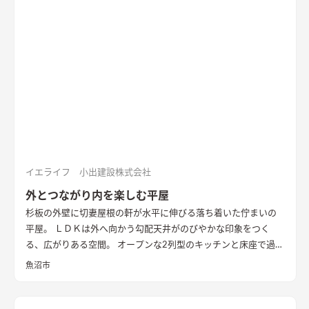
イエライフ 小出建設株式会社
外とつながり内を楽しむ平屋
杉板の外壁に切妻屋根の軒が水平に伸びる落ち着いた佇まいの
平屋。 ＬＤＫは外へ向かう勾配天井がのびやかな印象をつく
る、広がりある空間。 オープンな2列型のキッチンと床座で過ご
す畳敷きのリビングが隣り合い、料理をする時、食事の時、く
魚沼市
つろぐ時、いつも外とのつながりを感じながら暮らすことがで
きます。 畳に大きな円卓を置いて、料理をしながら人と集う時
間を楽しみたい。 そんな住まい手様の思いを叶えた住まいとな