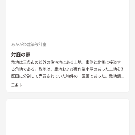
多様な居場所を作りこんでいます。 【性能】 耐震等級 2以上
Q値 1.05 UA値 0.32 暖房負荷 30.2 冷房負荷 12.1 空調方
式 ダクトエアコン方式
あかがわ建築設計室
対庭の家
敷地は三条市の郊外の住宅地にある土地。東側と北側に接道す
る角地である。敷地は、農地および農作業小屋のあった土地を3
区画に分割して売買されていた物件の一区画であった。敷地調
査の際、はじめはとても開けたのどかな場所という印象であっ
三条市
た。 しかし、残りの2区画のうちの一つは計画敷地の南面にあ
り、敷地面積もとても広い区画であったため、まずはいずれ建つ
であろう隣家のボリューム検討から始めることとした。 想定で
きるかぎりの最も悪条件になるボリューム検討をおこない、太
陽光シミュレーションや3Dパースなどにより、こちらの建物の
配置計画とボリューム検討や開口部の検討を重ねた。 すると、
南面からの直接的な採光を室内に取り入れることは難しかっ