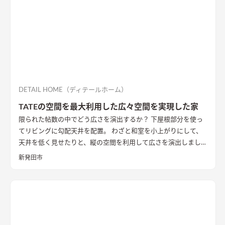
た。南面に大きな庭を設け、その庭に対して開く案も検討した
が、隣家からの視線や隣家を望む風情の無い庭を設ける事に違
和感があった。
そこで、公園に面した東の道路側に光庭をしつら
え、その庭を玄関・キッチン・洗面脱衣室でコの字に取り囲
み、廊下やデッキでつながることで、庭を中心に家族の動線が周
ることを意図した。また、南面も直接的に採光は望めないが、
隣家の塀との間には少しゆとりがあったため、利用できないも
のかと考え、程よい光が注ぐ趣のある坪庭を配し、そこにリビ
DETAIL HOME（ディテールホーム）
ングを設けることで、まるで美術館にいるような心地よい上質な
TATEの空間を最大利用した広々空間を実現した家
空間に仕立て上げた。
内部構成では、寝室・ファミリークロー
限られた帖数の中でどう広さを演出するか？ 下屋根部分を使っ
ゼットも1Fに計画し、ダイニングやキッチン・トイレと隣接し
てリビングに勾配天井を配置。 わざと和室を小上がりにして、
て計画することで、将来的に1Fのみで生活を完結できる空間構
天井を低く見せたりと、縦の空間を利用して広さを演出しまし
成とした。 これによって手を入れながら長期的に家族が住ま
た。
い、家族の想いや歴史が刻まれていく住宅になっていくことを
新発田市
意識した。