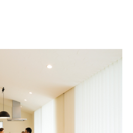
に
ュ
風
せ
の
設