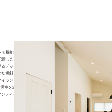
トで機能的な空間計画が条件として挙げられた。1Fには、南側
を配置した。玄関には十分な広さのシュークローズを設置し、シ
るデッキを配置し、LDKを隣接させることで十分な採光と通
せた傾斜天井とし、コンパクトながらも決して窮屈さを感じさ
アイランド型とし回遊できる計画とした。背面にはオリジナル
の個室を2室計画し、LDKと同様に傾斜天井としトップライトを
ンティークドアを採用し空間にアクセント与えている。 