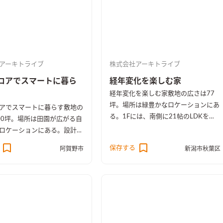
アーキトライブ
株式会社アーキトライブ
ロアでスマートに暮ら
経年変化を楽しむ家
経年変化を楽しむ家
敷地の広さは77
坪。場所は緑豊かなロケーションにあ
アでスマートに暮らす
敷地の
る。1Fには、南側に21帖のLDKを計
00坪。場所は田園が広がる自
画。他、個室・洗面室・浴室を配置し
ロケーションにある。設計条
た。玄関には十分な広さのシュークロ
、コンパクトで機能的な平屋
保存する
阿賀野市
新潟市秋葉区
ーズを設置し、シューズ以外の収納も
げられた。平面計画として、
可能にした。南側に外部に繋がるデッ
17帖のLDKを配置し、庭に
キを配置し、LDKを隣接させることで
ッドデッキを隣接させ大開口
十分な採光と通風を確保した。また、
ことで、十分な採光と通風を
デッキスペースと前面道路を適度に隔
。キッチンにはパントリーを
てる格子状の塀を計画しプライバシー
直接、洗濯室にアクセス出来
に配慮した。キッチンはアイランド型
計画し利便性に配慮した。寝