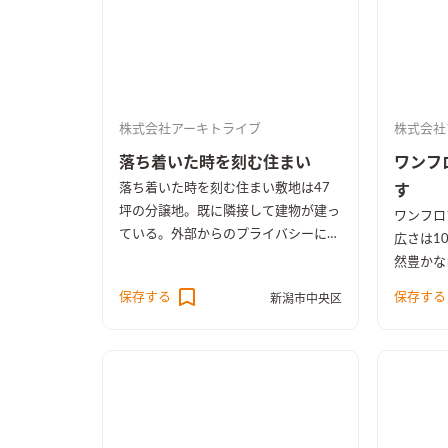
株式会社アーキトライブ
株式会社
落ち着いた時を刻む住まい
ワンフ
落ち着いた時を刻む住まい
敷地は47
す
坪の分譲地。既に隣接して建物が建っ
ワンフロ
ている。外部からのプライバシーに配
広さは1
慮し、十分な光と風を採り入れる事を
然豊かな
計画した。1Fには、東南の位置にテ
件として
保存する
保存する
新潟市中央区
ラスを設け、20帖程のLDK、6帖の個
住宅が挙
室を隣接して計画した。テラスは壁で
東南側に
囲まれており外部の視線を感じること
繋がるウ
なくそれぞれの部屋に採光と通風を確
を設ける
保し開放感を与えている。キッチンは
確保した
オリジナルで製作したキッチンと食器
併設させ
収納を設置。食品庫を隣接させ収納を
るように