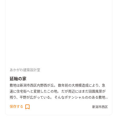
あかがわ建築設計室
延軸の家
敷地は新潟市西区内野西が丘。 数年前の大規模造成により、急
速に住宅街へと変貌したこの地。 だが周辺にはまだ田園風景が
残り、平野が広がっている。 そんなポテンシャルののある敷地
での住宅計画であった。 敷地は約70坪を有し、地区計画による
保存する
新潟市西区
境界からのセットバックなどを考慮しても、十分すぎる広さで
ある。 今回の住宅の要望は、コンパクトであり、シンプルであ