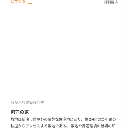
保存する
よるメンテナンスにも気を配った。 ベランダの腰壁は少し低め
阿賀野市
あり、近隣の歩行者などから視線なども考慮しながら、その雄大
に抑え、外観のバランスを整えるとともに、リビングに腰掛け
な景色をどのように暮らしの内部空間へと引き込み取り入れる
た際に、風景を細田げん取り込みながらも、前面を通る人や車
かを検討した。
また、コスト面でも非常に制約があり、夫婦と子
を視線からカットする役割を持たせている。 また、内部はシン
供3人の5人家族をどれだけコンパクトな空間で豊かに暮らせる
プルなプランにより要最低限の間仕切りで計画することで、景色
かも大きな課題であった。空間を豊かにする事、自然をふんだ
を遮らずに室内空間を豊かにしつつ、 各階1台づつの空調で効率
んに取り込むこと、近隣との配慮、などを考慮し、2Fを生活主
よく冷暖房をまかなう計画としている。 内装などは極力シンプ
体とする事として、計画を進めるに至った。 内部空間を豊かに
ルにディティールを極限までそぎ落としながらも 無垢材や真
しつつ、各階1台づつの空調で効率よく冷暖房でまかなうべく、
鍮、スチール階段などの素材を取り入れ、シンプルな空間に温
まず手始めに必要最低限の間仕切り、最低限の建具、最低限の階
かみのあるアクセントを加えるよう意識した。
高や天井高におさえることで、部屋同士のつながり、視線の抜
け、各室の温湿度環境の均一化を図った。
建具を設けない代わり
に、部屋同士をつなぐ開口部はあえて垂れ壁をつけて低く抑
え、エッジもRで優しく切り取ることで、部屋が切り替わったこ
とを意識的に感じるよう工夫している。 また、各主要な部屋だ
けでなく、玄関通り土間や、離れの子供室、畳スペースへの躙
あかがわ建築設計室
り口、階段吹抜、吹抜ベンチ、屋根なりの勾配船底天井などの空
間的な要素を各所にちりばめることで、なお一層、空間的なゆと
包守の家
りや豊かさ、広がりと視線の抜けを等を引き出した。
しかし反
敷地は新潟市鳥屋野の閑静な住宅地にあり、幅員4mの袋小路の
対に、さまざまの空間要素が加わることで起こる、乱雑な雰囲
私道からアクセスする敷地である。 敷地や周辺環境の最初の印