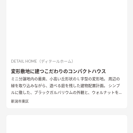
DETAIL HOME（ディテールホーム）
変形敷地に建つこだわりのコンパクトハウス
ミニ分譲地内の最奥、小高い丘形状のＬ字型の変形地。 周辺の
緑を取り込みながら、遊べる庭を残した建物配置計画。 シンプ
ルに徹した、ブラックガルバリウムの外観と、ウォルナットを基
調としたインテリアが、落ち着きのある住まいを演出していま
新潟市東区
す。
外観
黒いガルバリウムとサイディングの組み合わせ。グレー
トーンのサイディングと木目調の軒天を合わせたシンプルな外
観
LDK
大きな窓の開口は、高台の立地を生かした位置に配置。
落ち着いた空間の中でのアクセントとなっている
キッチン
アク