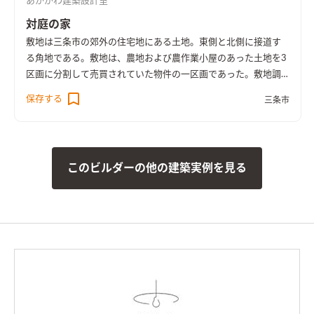
あかがわ建築設計室
を開けると道路に向かないように配慮し、出かける際のワンク
ッションの安心感を与える計画とした。
玄関で靴を脱ぎ奥へ進
対庭の家
むと、たっぷりと日差しが差し込む約20畳のLDKが広がる。 ダ
敷地は三条市の郊外の住宅地にある土地。東側と北側に接道す
イニングキッチンとリビングとで天井高さに変化をつけるとと
る角地である。敷地は、農地および農作業小屋のあった土地を3
もに、南面の庭に面したリビングの掃き出し窓で一気に外への
区画に分割して売買されていた物件の一区画であった。敷地調
開放感を与える事で、空間をより一層広く、そして豊かな雰囲気
査の際、はじめはとても開けたのどかな場所という印象であっ
保存する
に仕立てた。さらにその効果を強調する為、周りの装飾や色あ
三条市
た。 しかし、残りの2区画のうちの一つは計画敷地の南面にあ
い、デザインは極限までにシンプルに抑えている。 冬には朝日
り、敷地面積もとても広い区画であったため、まずはいずれ建つ
や夕方も太陽光も積極的に取り入れるため、外壁材を白を基調
であろう隣家のボリューム検討から始めることとした。 想定で
とし、反射光を取り込む計画としている。 3方を隣家に囲まれた
きるかぎりの最も悪条件になるボリューム検討をおこない、太
奥行の長いボリュームになる為、その他の部屋も極力明るさを
このビルダーの他の建築実例を見る
陽光シミュレーションや3Dパースなどにより、こちらの建物の
保てるよう、太陽光シミュレーション検討や3Dパースなどで開
配置計画とボリューム検討や開口部の検討を重ねた。 すると、
口の検討を行っている。
間取りや動線計画においては、建物が
南面からの直接的な採光を室内に取り入れることは難しかっ
奥行の長いボリュームになる為、手前から奥へと進むにつれて、
た。南面に大きな庭を設け、その庭に対して開く案も検討した
パブリックからプライベートな空間へと移り変わるように配置
が、隣家からの視線や隣家を望む風情の無い庭を設ける事に違
を考えた。 最初は玄関・外収納・パントリー・トイレ等のパブ
和感があった。
そこで、公園に面した東の道路側に光庭をしつら
リック。中間にLDK・階段。そして一番奥に洗面・脱衣・浴室・
え、その庭を玄関・キッチン・洗面脱衣室でコの字に取り囲
ファミリークローゼットを配置した。 プライベート空間が奥に
み、廊下やデッキでつながることで、庭を中心に家族の動線が周
あることで、来訪者に干渉せず、安らいだ気持ちへ自然と切り替
ることを意図した。また、南面も直接的に採光は望めないが、
えられていく。 南面にも面しているので、洗濯→物干し→収納