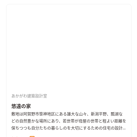
り、かつ都市部では味わえない伸び伸びとした暮らしのができる
こと。 何よりも敷地の前面に広がる雄大な景色を、いかに歩行
者などからの視線などからのプライバシーを確保しながら、 内
部空間へと引き込み取り入れるかが重要でした。 その結果、２F
を生活の主体とし、１Fに寝室やクローゼット、浴室などをまと
めるに至った。 建物の形状の検討では、周辺の風景を邪魔しな
いようにシンプルな矩形にしながらも、敷地間口に合わせ横に
長い形で伸びやかなものとし、 １Fと２Fで外壁の仕上げを塗り
壁と杉板押縁仕上げにすることで、建物が１Fと２Fで区切られ
ることによる水平ラインを強調するデザインとした。 ２Fを少し
跳ね出すことで、１Fの玄関ポーチを広くし、軒下はピロティの
ような豊かな空間となった。 内部空間では、横長の建物形状を
生かし、２Fに計画したLDK部分に大開口の横長パノラマの窓を
あかがわ建築設計室
計画し、ふんだんに風景を取り込む計画とした。 さらに、天井
高は低目に抑え、かつ平な天井とすることで、意識的に視線が真
悠遠の家
っ直ぐ大開口の先の風景へと向くようにしている。 ２Fを跳ね出
敷地は阿賀野市笹神地区にある雄大な山々、新潟平野、瓢湖な
したことで生まれた玄関ポーチの上には、リビングとつながる
どの自然豊かな場所にあり、若世帯が母屋の世帯と程よい距離を
ベランダを計画。 ベランダの床はグレーチングとし、下への風
保ちつつも自分たちの暮らしのを大切にするための住宅の設計
や光を落とすとともに、北西の海岸部より飛んでくる砂などに
である。 敷地は周辺環境をどこでも見渡せるほど開けた場所で