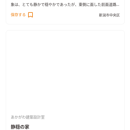
気を取り払うべく、内装などは極力シンプルにディティールを
象は、とても静かで穏やかであったが、東側に面した前面道路
極限までそぎ落とし、かつ、無垢材や真鍮、リネンなどの自然素
は、比較的近隣住民の方の出入りも頻繁にあることや向かいの
保存する
材を取り入れた温かみのある雰囲気を意識した。
新潟市中央区
アパートからの視線などにも配慮した窓開口計画をすることが
必要な敷地であった。
さらには、南側の隣地の空き地には
近々、住宅が建築予定になっており、建築後に遮られるであろう
日射の事や、その隣家との互いのプライバシーにも配慮するこ
とが必要であった。 そこで、建築予定の隣家のボリュームを最
大限で検討し日射を取り込み、極力視線を気にしない窓開口の
計画を検討し、配置計画や室内の動線計画を進めた。
その結
果、隣家側の南面にはあえて開口を設けず、日射は南東から吹抜
けを介して室内全体へと広がる案を考えた。 吹抜けは屋根勾配
状に1Fと2Fを柔らかく緩やかにつなぐボリュームにして、高さ
をおさえることで、外観上でも街に対して威圧感を感じさせない
ひっそりした佇まいとなるように配慮した。
それにより内部空
間も、勾配吹抜けを介して、LDK、寝室、洗面脱衣室、2Fホー
ル、各居室が緩やかにつながり、どこにいても家族みんなをそっ
と包み込み守るような優しい空間となった。 さらには各室をた
あかがわ建築設計室
だつなぐだけではなく、動線計画において、LDKのパブリックな
空間からプライベートな空間への移動の動線をアーチで結ぶこ
静穏の家