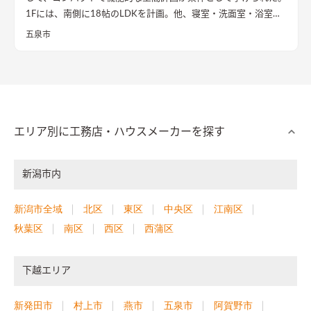
1Fには、南側に18帖のLDKを計画。他、寝室・洗面室・浴室を
配置した。玄関には十分な広さのシュークローズを設置し、シ
五泉市
ューズ以外の収納も可能にした。南側に外部に繋がるデッキを
配置し、LDKを隣接させることで十分な採光と通風を確保し
た。またLDKの天井を屋根勾配に合わせた傾斜天井とし、コン
パクトながらも決して窮屈さを感じさせない開放感のある空間
を計画した。キッチンはアイランド型とし回遊できる計画とし
た。背面にはオリジナルの食器棚を設置し十分な収納を確保。
エリア別に工務店・ハウスメーカーを探す
2Fには8帖の個室を2室計画し、LDKと同様に傾斜天井としトッ
プライトを設けることで採光と通風を確保した。各建具にはア
新潟市内
ンティークドアを採用し空間にアクセント与えている。
新潟市全域
北区
東区
中央区
江南区
秋葉区
南区
西区
西蒲区
下越エリア
新発田市
村上市
燕市
五泉市
阿賀野市