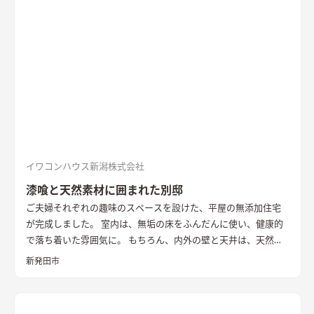
セントの壁は同一柄のクロスを使い、モノトーンでまとめた。
造作ダイニングテーブルのアイアンとの相性を考えた
洗面
玄関
ホールからつながる洗面脱衣室。造作の洗面台とリネン収納、
脱衣ランドリールームと一体とし、ガス乾燥機を併設。家事効
率を向上させた
書斎
２階に配置した趣味部屋。お気に入りのコ
レクションを並べる可動棚。ワーキングスペースとしても活用
できる
イワコンハウス新潟株式会社
漆喰と天然素材に囲まれた別邸
ご夫婦それぞれの趣味のスペースを設けた、平屋の無添加住宅
が完成しました。 室内は、無垢の床をふんだんに使い、健康的
で落ち着いた雰囲気に。 もちろん、内外の壁と天井は、天然素
材100％の無添加住宅オリジナル漆喰。 リビングの大きな窓か
新発田市
らは、季節ごとに表情を変える公園の木々を楽しむことができ
ます。