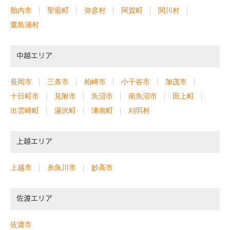
胎内市
聖籠町
弥彦村
阿賀町
関川村
粟島浦村
中越エリア
長岡市
三条市
柏崎市
小千谷市
加茂市
十日町市
見附市
魚沼市
南魚沼市
田上町
出雲崎町
湯沢町
津南町
刈羽村
上越エリア
上越市
糸魚川市
妙高市
佐渡エリア
佐渡市