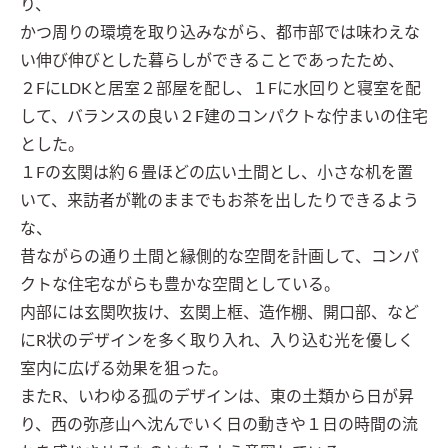
り、

かつ周りの環境を取り込みながら、都市部では味わえな
い伸び伸びとした暮らしができることであったため、

２FにLDKと居室２部屋を配し、１Fに水回りと寝室を配
して、バランスの良い２F建のコンパクトな佇まいの住宅
とした。

１Fの玄関は約６畳ほどの広い土間とし、小さな机を置
いて、来訪者が靴のままでもお茶を出したりできるよう
な、

昔ながらの通り土間と縁側的な空間を計画して、コンパ
クトな住宅ながらも豊かな空間としている。

内部には玄関吹抜け、玄関上框、造作棚、開口部、など
にR状のデザインを多く取り入れ、入り込む光を優しく
室内に広げる効果を狙った。

またR、いわゆる孤のデザインは、東の土類から日が昇
り、西の弥彦山へ沈んでいく日の動きや１日の時間の流