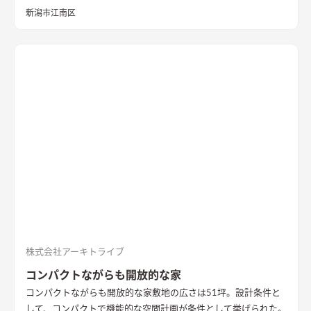
線をシンプルにし、コンパクトな間取りに。 コンパクトな部屋
新潟市江南区
は天井高を高く設定し、リビング・ダイニングを階段室とつな
げ、リビング階段にすることで空間のコンパクト感を感じないよ
うに。 2階部分の居室空間はお子さんの年代が変わったり、部屋
の使用目的に応じて使い方を変化できるように設計しています。
全体の雰囲気はブラックをベースにグレー要素のあるマテリア
ルを使用して統一感を出しました。
株式会社アーキトライブ
コンパクトながらも開放的な家
コンパクトながらも開放的な家
敷地の広さは51坪。設計条件と
して、コンパクトで機能的な空間計画が条件として挙げられた。