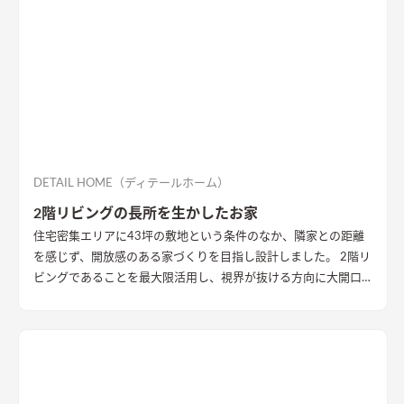
DETAIL HOME（ディテールホーム）
2階リビングの長所を生かしたお家
住宅密集エリアに43坪の敷地という条件のなか、隣家との距離
を感じず、開放感のある家づくりを目指し設計しました。 2階リ
ビングであることを最大限活用し、視界が抜ける方向に大開口
を設置することで眺望を確保。 リビング・ダイニング上部を全
て勾配天井にすることで開放的な大空間作りました。 インテリ
アはブラックを随所に使うことで空間を引き締め、赤みのある
木目を広い面積に使うことで品の中に温かみのある空間ができ
ました。