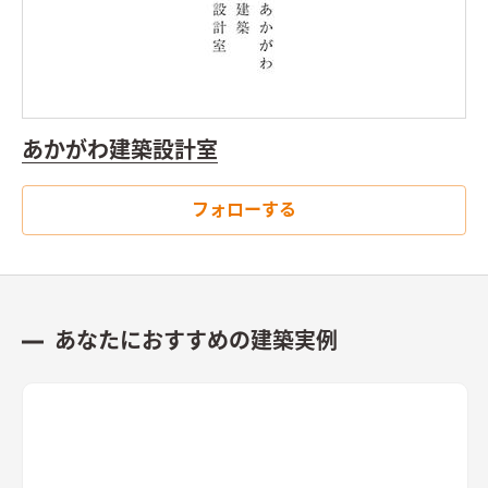
隣家の塀との間には少しゆとりがあったため、利用できないも
という流れで家事動線の簡略にも効果を持っている。 家事動線
のかと考え、程よい光が注ぐ趣のある坪庭を配し、そこにリビ
にストレスが無く、子供たちを優しく見つめながら、ゆっくり
ングを設けることで、まるで美術館にいるような心地よい上質な
と時間が過ぎる日常になるような、そんな暮らしを想像した。
空間に仕立て上げた。
内部構成では、寝室・ファミリークロー
さらに2Fには各居室を計画するほかに、斜線制限により建物高
ゼットも1Fに計画し、ダイニングやキッチン・トイレと隣接し
さを抑える必要のあった部分をなにか利用できないかとも考
て計画することで、将来的に1Fのみで生活を完結できる空間構
え、約6帖の小屋裏収納スペースとして利用し、これから将来的
あかがわ建築設計室
成とした。 これによって手を入れながら長期的に家族が住ま
に増えていくだろう荷物や、子供たちの作った作品・ひな人
い、家族の想いや歴史が刻まれていく住宅になっていくことを
形・写真アルバム・来客用の布団などをたっぷりと収納できる
意識した。
フォローする
ようにした。
あなたにおすすめの建築実例