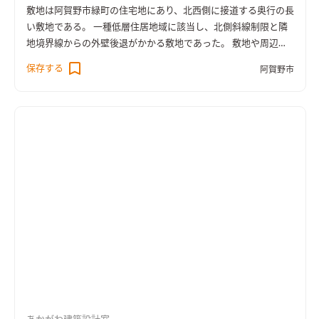
とで、心理的な移り変わりなどにも配慮した。
敷地は阿賀野市緑町の住宅地にあり、北西側に接道する奥行の長
い敷地である。 一種低層住居地域に該当し、北側斜線制限と隣
地境界線からの外壁後退がかかる敷地であった。 敷地や周辺環
境の最初の印象は、とても静かで穏やか。そこに暮らす家族を
保存する
阿賀野市
思い浮かべながらボリューム検討、動線計画を始めた。 北側斜
線制限により、前面道路からの建物高さを抑える必要もあり、ボ
リューム検討では、街に対して威圧感を感じさせないすっきり
としていて、ただただゆっくりと優しい時間が流れていくよう
な、ひっそりした佇まいが合うのではないかと考えた。 前面に
は車を最大4台まで止められる広めの駐車スペースを確し来客に
も備えた。 駐車スペースの奥に、家が静かに佇み凛と出迎え
る。 通りからの視線を遮るためと、外観をシンプルにスッキリ
させるため、窓は最小限かつ風と光を有効的に取り入れる大き
さと位置に設けた。
建物右側のトンネル状のポーチによって来
訪者をやさしく包み込む。 ポーチの土間を少し広めに計画する
ことで、自転車や小さなベンチ、将来的に宅配BOXなどを置ける
ゆとりのあるスペースとした。 その奥ではソヨゴをはじめとし
た植物が癒しを与え、優しく迎えてくれるだけでなく、建物に
のボリュームに抜けと奥行を加えている。 玄関の向きも、ドア