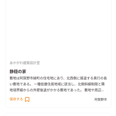
を遮らずに室内空間を豊かにしつつ、 各階1台づつの空調で効率
んに取り込むこと、近隣との配慮、などを考慮し、2Fを生活主
よく冷暖房をまかなう計画としている。 内装などは極力シンプ
体とする事として、計画を進めるに至った。 内部空間を豊かに
ルにディティールを極限までそぎ落としながらも 無垢材や真
しつつ、各階1台づつの空調で効率よく冷暖房でまかなうべく、
鍮、スチール階段などの素材を取り入れ、シンプルな空間に温
まず手始めに必要最低限の間仕切り、最低限の建具、最低限の階
かみのあるアクセントを加えるよう意識した。
高や天井高におさえることで、部屋同士のつながり、視線の抜
け、各室の温湿度環境の均一化を図った。
建具を設けない代わり
に、部屋同士をつなぐ開口部はあえて垂れ壁をつけて低く抑
え、エッジもRで優しく切り取ることで、部屋が切り替わったこ
とを意識的に感じるよう工夫している。 また、各主要な部屋だ
けでなく、玄関通り土間や、離れの子供室、畳スペースへの躙
あかがわ建築設計室
り口、階段吹抜、吹抜ベンチ、屋根なりの勾配船底天井などの空
間的な要素を各所にちりばめることで、なお一層、空間的なゆと
静穏の家
りや豊かさ、広がりと視線の抜けを等を引き出した。
しかし反
敷地は阿賀野市緑町の住宅地にあり、北西側に接道する奥行の長
対に、さまざまの空間要素が加わることで起こる、乱雑な雰囲
い敷地である。 一種低層住居地域に該当し、北側斜線制限と隣
気を取り払うべく、内装などは極力シンプルにディティールを
地境界線からの外壁後退がかかる敷地であった。 敷地や周辺環
極限までそぎ落とし、かつ、無垢材や真鍮、リネンなどの自然素
境の最初の印象は、とても静かで穏やか。そこに暮らす家族を
保存する
材を取り入れた温かみのある雰囲気を意識した。
阿賀野市
思い浮かべながらボリューム検討、動線計画を始めた。 北側斜
線制限により、前面道路からの建物高さを抑える必要もあり、ボ
リューム検討では、街に対して威圧感を感じさせないすっきり