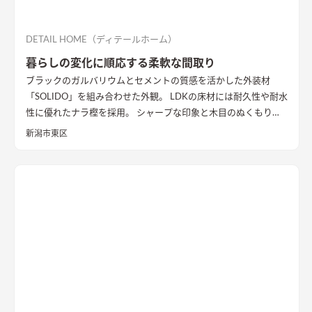
DETAIL HOME（ディテールホーム）
暮らしの変化に順応する柔軟な間取り
ブラックのガルバリウムとセメントの質感を活かした外装材
「SOLIDO」を組み合わせた外観。 LDKの床材には耐久性や耐水
性に優れたナラ樫を採用。 シャープな印象と木目のぬくもりが
調和した飽きのこない空間デザインに仕上げました。 リビング
新潟市東区
の勾配天井には格子と間接照明をあしらいました。 玄関ポーチ
はヘキサゴンスタイルに。 懐かしさと新しさを兼ね備えた個性
的なデザインが魅力の住まい。
質感を活かした外装材
「SOLIDO」を組み合わせた外観
ブラックのガルバリウム鋼板と
セメントの質感を活かした外装材「SOLIDO」を組み合わせた立
体的な外観。シンボルツリーはハナミズキ
シャープな印象と木
目のぬくもりが調和したLDK
和室と隣接したLDK。シャープな
印象と木目のぬくもりが調和した飽きのこない空間デザイン。
LDKの床材に耐久性や耐水性に優れたナラ樫を採用。
セメント
の質感が重厚感のあるキッチン
キッチン背面にも外壁と同じ
「SOLIDO」を施工。セメントの質感が重厚感を演出