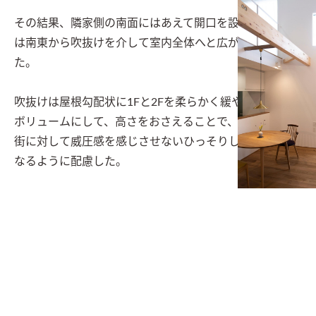
その結果、隣家側の南面にはあえて開口を設けず、日射
は南東から吹抜けを介して室内全体へと広がる案を考え
た。

吹抜けは屋根勾配状に1Fと2Fを柔らかく緩やかにつなぐ
ボリュームにして、高さをおさえることで、外観上でも
街に対して威圧感を感じさせないひっそりした佇まいと
なるように配慮した。