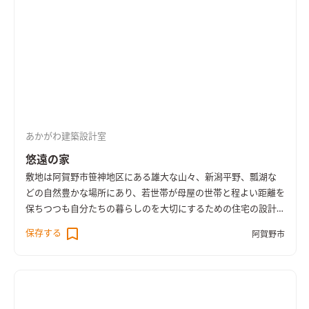
めるに至った。 建物の形状の検討では、周辺の風景を邪魔しな
いようにシンプルな矩形にしながらも、敷地間口に合わせ横に
長い形で伸びやかなものとし、 １Fと２Fで外壁の仕上げを塗り
壁と杉板押縁仕上げにすることで、建物が１Fと２Fで区切られ
ることによる水平ラインを強調するデザインとした。 ２Fを少し
跳ね出すことで、１Fの玄関ポーチを広くし、軒下はピロティの
ような豊かな空間となった。 内部空間では、横長の建物形状を
生かし、２Fに計画したLDK部分に大開口の横長パノラマの窓を
あかがわ建築設計室
計画し、ふんだんに風景を取り込む計画とした。 さらに、天井
高は低目に抑え、かつ平な天井とすることで、意識的に視線が真
悠遠の家
っ直ぐ大開口の先の風景へと向くようにしている。 ２Fを跳ね出
敷地は阿賀野市笹神地区にある雄大な山々、新潟平野、瓢湖な
したことで生まれた玄関ポーチの上には、リビングとつながる
どの自然豊かな場所にあり、若世帯が母屋の世帯と程よい距離を
ベランダを計画。 ベランダの床はグレーチングとし、下への風
保ちつつも自分たちの暮らしのを大切にするための住宅の設計
や光を落とすとともに、北西の海岸部より飛んでくる砂などに
である。 敷地は周辺環境をどこでも見渡せるほど開けた場所で
保存する
よるメンテナンスにも気を配った。 ベランダの腰壁は少し低め
阿賀野市
あり、近隣の歩行者などから視線なども考慮しながら、その雄大
に抑え、外観のバランスを整えるとともに、リビングに腰掛け
な景色をどのように暮らしの内部空間へと引き込み取り入れる
た際に、風景を細田げん取り込みながらも、前面を通る人や車
かを検討した。
また、コスト面でも非常に制約があり、夫婦と子
を視線からカットする役割を持たせている。 また、内部はシン
供3人の5人家族をどれだけコンパクトな空間で豊かに暮らせる
プルなプランにより要最低限の間仕切りで計画することで、景色
かも大きな課題であった。空間を豊かにする事、自然をふんだ