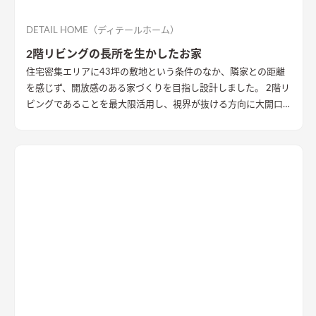
DETAIL HOME（ディテールホーム）
2階リビングの長所を生かしたお家
住宅密集エリアに43坪の敷地という条件のなか、隣家との距離
を感じず、開放感のある家づくりを目指し設計しました。 2階リ
ビングであることを最大限活用し、視界が抜ける方向に大開口
を設置することで眺望を確保。 リビング・ダイニング上部を全
て勾配天井にすることで開放的な大空間作りました。 インテリ
アはブラックを随所に使うことで空間を引き締め、赤みのある
木目を広い面積に使うことで品の中に温かみのある空間ができ
ました。