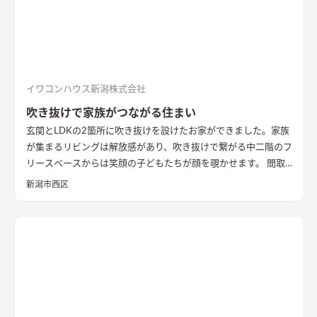
奥の空間はロールスクリーンで仕切れるゲストルーム。フロー
リングにすることで普段は広々リビングになる。キッチンとダ
イニングはカフェのような雰囲気を演出。
イワコンハウス新潟株式会社
吹き抜けで家族がつながる住まい
玄関とLDKの2箇所に吹き抜けを設けたお家ができました。家族
が集まるリビングは解放感があり、吹き抜けで繋がる中二階のフ
リースペースからは笑顔の子どもたちが顔を覗かせます。 間取
りは家事のしやすさを考え、キッチンから各お部屋への動線が
新潟市西区
短くなるように設計しました。天然石と無垢材で造作した無添
加住宅オリジナルキッチンや洗面台、無垢の室内建具などは、
漆喰壁や無垢フローリングとの相性もバッチリ。 室内全体に統
一感があり、優しく温かみを感じられます。