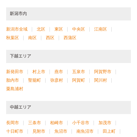
新潟市内
新潟市全域
北区
東区
中央区
江南区
秋葉区
南区
西区
西蒲区
下越エリア
新発田市
村上市
燕市
五泉市
阿賀野市
胎内市
聖籠町
弥彦村
阿賀町
関川村
粟島浦村
中越エリア
長岡市
三条市
柏崎市
小千谷市
加茂市
十日町市
見附市
魚沼市
南魚沼市
田上町