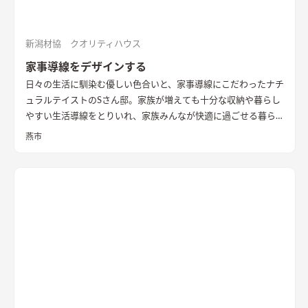
ることを意図した。また、南面も直接的に採光は望めないが、
隣家の塀との間には少しゆとりがあったため、利用できないも
のかと考え、程よい光が注ぐ趣のある坪庭を配し、そこにリビ
新潟材協 クオリティハウス
ングを設けることで、まるで美術館にいるような心地よい上質な
家事導線をデザインする
空間に仕立て上げた。
内部構成では、寝室・ファミリークロー
日々の生活に馴染む優しい色合いと、家事導線にこだわったナチ
ゼットも1Fに計画し、ダイニングやキッチン・トイレと隣接し
ュラルテイストのSさん邸。家族が増えても十分な収納や暮らし
て計画することで、将来的に1Fのみで生活を完結できる空間構
やすい生活導線をとりいれ、家族みんなが快適に過ごせる暮ら
成とした。 これによって手を入れながら長期的に家族が住ま
しを実現させました。キッチンを中心に１階をぐるっと１周出
い、家族の想いや歴史が刻まれていく住宅になっていくことを
燕市
来るように全体を繋げ、掃除や洗濯、料理などの家事の負担を軽
意識した。
減できるようプランをしました。