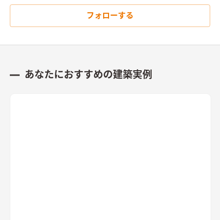
い、家族の想いや歴史が刻まれていく住宅になっていくことを
形・写真アルバム・来客用の布団などをたっぷりと収納できる
意識した。
フォローする
ようにした。
あなたにおすすめの建築実例