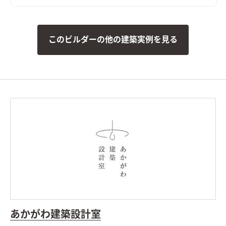
い、デザインは極限までにシンプルに抑えている。 冬には朝日
り、敷地面積もとても広い区画であったため、まずはいずれ建つ
や夕方も太陽光も積極的に取り入れるため、外壁材を白を基調
であろう隣家のボリューム検討から始めることとした。 想定で
とし、反射光を取り込む計画としている。 3方を隣家に囲まれた
きるかぎりの最も悪条件になるボリューム検討をおこない、太
奥行の長いボリュームになる為、その他の部屋も極力明るさを
このビルダーの他の建築実例を見る
陽光シミュレーションや3Dパースなどにより、こちらの建物の
保てるよう、太陽光シミュレーション検討や3Dパースなどで開
配置計画とボリューム検討や開口部の検討を重ねた。 すると、
口の検討を行っている。
間取りや動線計画においては、建物が
南面からの直接的な採光を室内に取り入れることは難しかっ
奥行の長いボリュームになる為、手前から奥へと進むにつれて、
た。南面に大きな庭を設け、その庭に対して開く案も検討した
パブリックからプライベートな空間へと移り変わるように配置
が、隣家からの視線や隣家を望む風情の無い庭を設ける事に違
を考えた。 最初は玄関・外収納・パントリー・トイレ等のパブ
和感があった。
そこで、公園に面した東の道路側に光庭をしつら
リック。中間にLDK・階段。そして一番奥に洗面・脱衣・浴室・
え、その庭を玄関・キッチン・洗面脱衣室でコの字に取り囲
ファミリークローゼットを配置した。 プライベート空間が奥に
み、廊下やデッキでつながることで、庭を中心に家族の動線が周
あることで、来訪者に干渉せず、安らいだ気持ちへ自然と切り替
ることを意図した。また、南面も直接的に採光は望めないが、
えられていく。 南面にも面しているので、洗濯→物干し→収納
隣家の塀との間には少しゆとりがあったため、利用できないも
という流れで家事動線の簡略にも効果を持っている。 家事動線
のかと考え、程よい光が注ぐ趣のある坪庭を配し、そこにリビ
にストレスが無く、子供たちを優しく見つめながら、ゆっくり
ングを設けることで、まるで美術館にいるような心地よい上質な
と時間が過ぎる日常になるような、そんな暮らしを想像した。
空間に仕立て上げた。
内部構成では、寝室・ファミリークロー
さらに2Fには各居室を計画するほかに、斜線制限により建物高
ゼットも1Fに計画し、ダイニングやキッチン・トイレと隣接し
さを抑える必要のあった部分をなにか利用できないかとも考
て計画することで、将来的に1Fのみで生活を完結できる空間構
え、約6帖の小屋裏収納スペースとして利用し、これから将来的
あかがわ建築設計室
成とした。 これによって手を入れながら長期的に家族が住ま
に増えていくだろう荷物や、子供たちの作った作品・ひな人