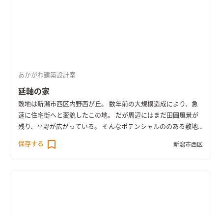
め、 ２FにLDKと居室２部屋を配し、１Fに水回りと寝室を配し
て、バランスの良い２F建のコンパクトな佇まいの住宅とした。
１Fの玄関は約６畳ほどの広い土間とし、小さな机を置いて、来
訪者が靴のままでもお茶を出したりできるような、 昔ながらの
通り土間と縁側的な空間を計画して、コンパクトな住宅ながらも
豊かな空間としている。 内部には玄関吹抜け、玄関上框、造作
あかがわ建築設計室
棚、開口部、などにR状のデザインを多く取り入れ、入り込む光
を優しく室内に広げる効果を狙った。 またR、いわゆる孤のデザ
延軸の家
インは、東の土類から日が昇り、西の弥彦山へ沈んでいく日の動
敷地は新潟市西区内野西が丘。 数年前の大規模造成により、急
きや１日の時間の流れを感じさせるものとなるよう意図してい
速に住宅街へと変貌したこの地。 だが周辺にはまだ田園風景が
る。 そうした時間の移ろいを繰り返し、春夏秋冬と四季を繰り
残り、平野が広がっている。 そんなポテンシャルののある敷地
返して、家族と共に思い出を刻んで行ってもらえるよう想いを込
での住宅計画であった。 敷地は約70坪を有し、地区計画による
保存する
めた設計となった。
新潟市西区
境界からのセットバックなどを考慮しても、十分すぎる広さで
ある。 今回の住宅の要望は、コンパクトであり、シンプルであ
り、かつ都市部では味わえない伸び伸びとした暮らしのができる
こと。 何よりも敷地の前面に広がる雄大な景色を、いかに歩行
者などからの視線などからのプライバシーを確保しながら、 内
部空間へと引き込み取り入れるかが重要でした。 その結果、２F
を生活の主体とし、１Fに寝室やクローゼット、浴室などをまと