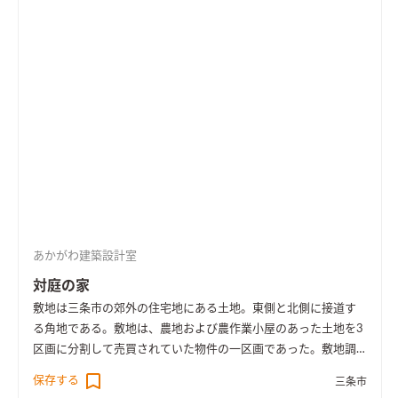
としていて、ただただゆっくりと優しい時間が流れていくよう
な、ひっそりした佇まいが合うのではないかと考えた。 前面に
は車を最大4台まで止められる広めの駐車スペースを確し来客に
も備えた。 駐車スペースの奥に、家が静かに佇み凛と出迎え
る。 通りからの視線を遮るためと、外観をシンプルにスッキリ
させるため、窓は最小限かつ風と光を有効的に取り入れる大き
さと位置に設けた。
建物右側のトンネル状のポーチによって来
訪者をやさしく包み込む。 ポーチの土間を少し広めに計画する
ことで、自転車や小さなベンチ、将来的に宅配BOXなどを置ける
ゆとりのあるスペースとした。 その奥ではソヨゴをはじめとし
た植物が癒しを与え、優しく迎えてくれるだけでなく、建物に
のボリュームに抜けと奥行を加えている。 玄関の向きも、ドア
あかがわ建築設計室
を開けると道路に向かないように配慮し、出かける際のワンク
ッションの安心感を与える計画とした。
玄関で靴を脱ぎ奥へ進
対庭の家
むと、たっぷりと日差しが差し込む約20畳のLDKが広がる。 ダ
敷地は三条市の郊外の住宅地にある土地。東側と北側に接道す
イニングキッチンとリビングとで天井高さに変化をつけるとと
る角地である。敷地は、農地および農作業小屋のあった土地を3
もに、南面の庭に面したリビングの掃き出し窓で一気に外への
区画に分割して売買されていた物件の一区画であった。敷地調
開放感を与える事で、空間をより一層広く、そして豊かな雰囲気
査の際、はじめはとても開けたのどかな場所という印象であっ
保存する
に仕立てた。さらにその効果を強調する為、周りの装飾や色あ
三条市
た。 しかし、残りの2区画のうちの一つは計画敷地の南面にあ