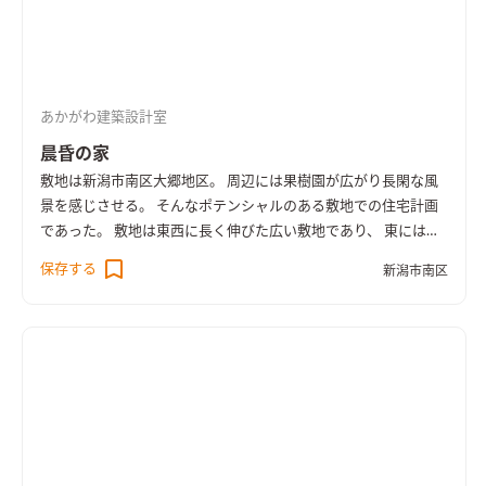
あかがわ建築設計室
晨昏の家
敷地は新潟市南区大郷地区。 周辺には果樹園が広がり長閑な風
景を感じさせる。 そんなポテンシャルのある敷地での住宅計画
であった。 敷地は東西に長く伸びた広い敷地であり、 東には信
濃川の土塁が続き、朝日や川風を感じさせ、西には果樹園や田園
保存する
新潟市南区
風景が広がり夕暮れに輝く弥彦山を望むことができる。 敷地に
は十分余裕があるため、初回のプレゼンの際には１Fを生活主体
とする計画案も検討した。 しかし、東側の土類を通る車や人の
見下ろす視線が気になる事や、西側の弥彦山を見渡す眺望を室
内に取り込みながら生活することが より暮らしを豊かにするの
ではないか？と考え、２Fを生活主体とする案を提案し、計画を
進める事に至った。 住宅の要望としては、コンパクトであり、
シンプルであり、 かつ周りの環境を取り込みながら、都市部で
は味わえない伸び伸びとした暮らしができることであったた