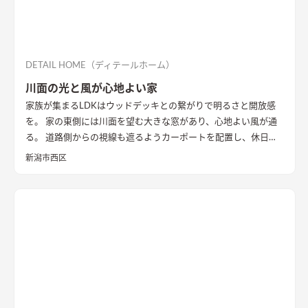
DETAIL HOME（ディテールホーム）
川面の光と風が心地よい家
家族が集まるLDKはウッドデッキとの繋がりで明るさと開放感
を。 家の東側には川面を望む大きな窓があり、心地よい風が通
る。 道路側からの視線も遮るようカーポートを配置し、休日に
は気心のしれた友人を招きウッドデッキでBBQ。 お酒を飲みな
新潟市西区
がら語らい、泊まっていけるようゲストルームも配置した。 水
回りの動線は家族・友人も気兼ねなく使えるようこだわり、各所
に収納を配置し片付けやすい工夫ができた。 開放感や収納計画
など見どころが詰まったお家となりました。
エコカラットと間
接照明でおしゃれな玄関
家の顔になる玄関には、間接照明を当
てた新柄エコカラット/ディニタを採用。採光も踏まえ窓も設置
した。
間接照明で映えるアクセントウォール
木目が好きなお施
主様が選んだレッドシダーの木パネル。間接照明を当てると陰
影が映えるデザイン。
ロールスクリーンで仕切れるゲストルーム