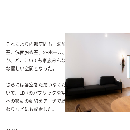
それにより内部空間も、勾配吹抜けを介して、LDK、寝
室、洗面脱衣室、2Fホール、各居室が緩やかにつなが
り、どこにいても家族みんなをそっと包み込み守るよう
な優しい空間となった。

さらには各室をただつなぐだけではなく、動線計画にお
いて、LDKのパブリックな空間からプライベートな空間
への移動の動線をアーチで結ぶことで、心理的な移り変
わりなどにも配慮した。