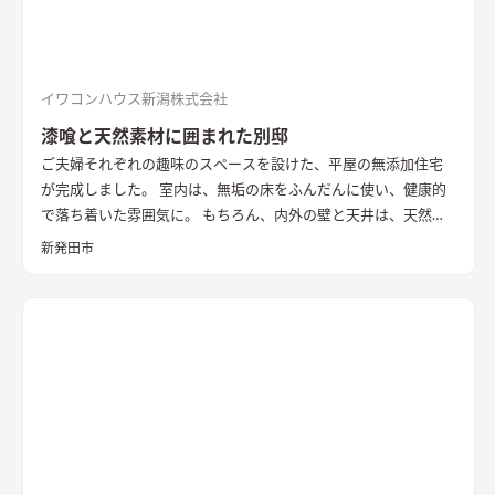
イワコンハウス新潟株式会社
漆喰と天然素材に囲まれた別邸
ご夫婦それぞれの趣味のスペースを設けた、平屋の無添加住宅
が完成しました。 室内は、無垢の床をふんだんに使い、健康的
で落ち着いた雰囲気に。 もちろん、内外の壁と天井は、天然素
材100％の無添加住宅オリジナル漆喰。 リビングの大きな窓か
新発田市
らは、季節ごとに表情を変える公園の木々を楽しむことができ
ます。