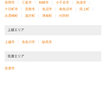
長岡市
三条市
柏崎市
小千谷市
加茂市
十日町市
見附市
魚沼市
南魚沼市
田上町
出雲崎町
湯沢町
津南町
刈羽村
上越エリア
上越市
糸魚川市
妙高市
佐渡エリア
佐渡市