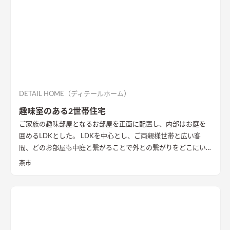
DETAIL HOME（ディテールホーム）
趣味室のある2世帯住宅
ご家族の趣味部屋となるお部屋を正面に配置し、内部はお庭を
囲めるLDKとした。 LDKを中心とし、ご両親様世帯と広い客
間、どのお部屋も中庭と繋がることで外との繋がりをどこにい
ても感じることができる。 2階にはセカンドリビング、ミニキッ
燕市
チンを配置。完全分離型とは違う、セミ2世帯住宅。
中庭に面し
て全面に開口を設け、明るさを確保したLDK
2階にはセカンドリ
ビング、ミニキッチンを配置。完全分離型とは違う、セミ2世帯
住宅。
間接照明が際立つ和空間
和室もあえて下がり壁を設け、扉
がなくとも空間を分ける演出が施されている