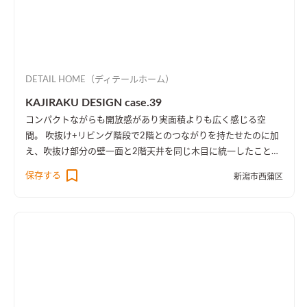
DETAIL HOME（ディテールホーム）
KAJIRAKU DESIGN case.39
コンパクトながらも開放感があり実面積よりも広く感じる空
間。 吹抜け+リビング階段で2階とのつながりを持たせたのに加
え、吹抜け部分の壁一面と2階天井を同じ木目に統一したことに
より、1階・2階の一体感を演出しました。 趣味のピアノ室は、
保存する
新潟市西蒲区
楽譜を整理する本棚を壁一面に設け、屋外への防音効果も担って
います。