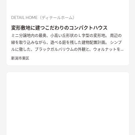
DETAIL HOME（ディテールホーム）
変形敷地に建つこだわりのコンパクトハウス
ミニ分譲地内の最奥、小高い丘形状のＬ字型の変形地。 周辺の
緑を取り込みながら、遊べる庭を残した建物配置計画。 シンプ
ルに徹した、ブラックガルバリウムの外観と、ウォルナットを基
調としたインテリアが、落ち着きのある住まいを演出していま
新潟市東区
す。
外観
黒いガルバリウムとサイディングの組み合わせ。グレー
トーンのサイディングと木目調の軒天を合わせたシンプルな外
観
LDK
大きな窓の開口は、高台の立地を生かした位置に配置。
落ち着いた空間の中でのアクセントとなっている
キッチン
アク
セントの壁は同一柄のクロスを使い、モノトーンでまとめた。
造作ダイニングテーブルのアイアンとの相性を考えた
洗面
玄関
ホールからつながる洗面脱衣室。造作の洗面台とリネン収納、
脱衣ランドリールームと一体とし、ガス乾燥機を併設。家事効
率を向上させた
書斎
２階に配置した趣味部屋。お気に入りのコ
レクションを並べる可動棚。ワーキングスペースとしても活用
できる