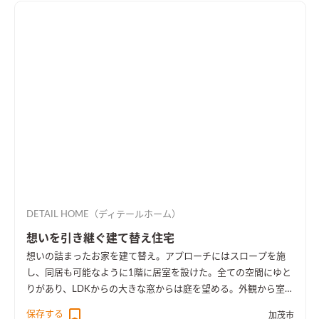
DETAIL HOME（ディテールホーム）
想いを引き継ぐ建て替え住宅
想いの詰まったお家を建て替え。アプローチにはスロープを施
し、同居も可能なように1階に居室を設けた。全ての空間にゆと
りがあり、LDKからの大きな窓からは庭を望める。外観から室内
空間まで広さを感じる事のできるお家となった。
保存する
加茂市