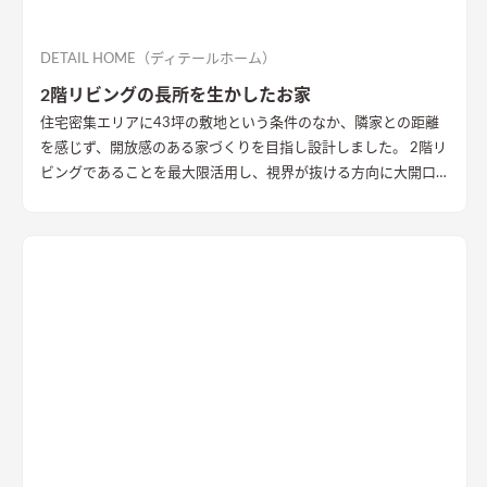
DETAIL HOME（ディテールホーム）
2階リビングの長所を生かしたお家
住宅密集エリアに43坪の敷地という条件のなか、隣家との距離
を感じず、開放感のある家づくりを目指し設計しました。 2階リ
ビングであることを最大限活用し、視界が抜ける方向に大開口
を設置することで眺望を確保。 リビング・ダイニング上部を全
て勾配天井にすることで開放的な大空間作りました。 インテリ
アはブラックを随所に使うことで空間を引き締め、赤みのある
木目を広い面積に使うことで品の中に温かみのある空間ができ
ました。