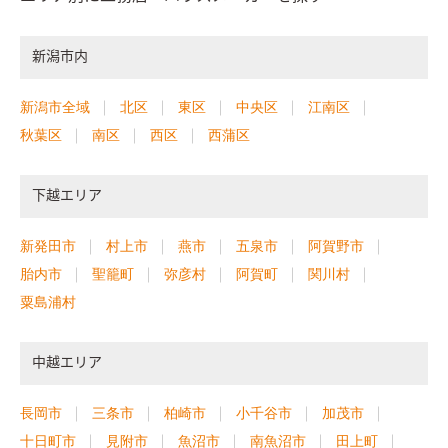
新潟市内
新潟市全域
北区
東区
中央区
江南区
秋葉区
南区
西区
西蒲区
下越エリア
新発田市
村上市
燕市
五泉市
阿賀野市
胎内市
聖籠町
弥彦村
阿賀町
関川村
粟島浦村
中越エリア
長岡市
三条市
柏崎市
小千谷市
加茂市
十日町市
見附市
魚沼市
南魚沼市
田上町