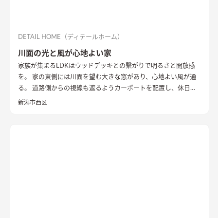
DETAIL HOME（ディテールホーム）
川面の光と風が心地よい家
家族が集まるLDKはウッドデッキとの繋がりで明るさと開放感
を。 家の東側には川面を望む大きな窓があり、心地よい風が通
る。 道路側からの視線も遮るようカーポートを配置し、休日に
は気心のしれた友人を招きウッドデッキでBBQ。 お酒を飲みな
新潟市西区
がら語らい、泊まっていけるようゲストルームも配置した。 水
回りの動線は家族・友人も気兼ねなく使えるようこだわり、各所
に収納を配置し片付けやすい工夫ができた。 開放感や収納計画
など見どころが詰まったお家となりました。
エコカラットと間
接照明でおしゃれな玄関
家の顔になる玄関には、間接照明を当
てた新柄エコカラット/ディニタを採用。採光も踏まえ窓も設置
した。
間接照明で映えるアクセントウォール
木目が好きなお施
主様が選んだレッドシダーの木パネル。間接照明を当てると陰
影が映えるデザイン。
ロールスクリーンで仕切れるゲストルーム
奥の空間はロールスクリーンで仕切れるゲストルーム。フロー