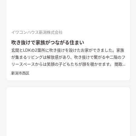
リングにすることで普段は広々リビングになる。キッチンとダ
イニングはカフェのような雰囲気を演出。
イワコンハウス新潟株式会社
吹き抜けで家族がつながる住まい
玄関とLDKの2箇所に吹き抜けを設けたお家ができました。家族
が集まるリビングは解放感があり、吹き抜けで繋がる中二階のフ
リースペースからは笑顔の子どもたちが顔を覗かせます。 間取
りは家事のしやすさを考え、キッチンから各お部屋への動線が
新潟市西区
短くなるように設計しました。天然石と無垢材で造作した無添
加住宅オリジナルキッチンや洗面台、無垢の室内建具などは、
漆喰壁や無垢フローリングとの相性もバッチリ。 室内全体に統
一感があり、優しく温かみを感じられます。