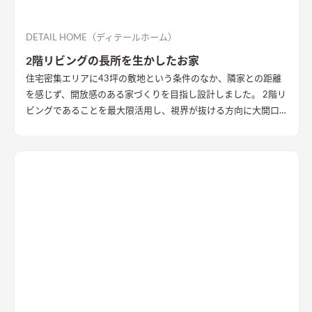
DETAIL HOME（ディテールホーム）
2階リビングの長所を生かしたお家
住宅密集エリアに43坪の敷地という条件のなか、隣家との距離
を感じず、開放感のある家づくりを目指し設計しました。 2階リ
ビングであることを最大限活用し、視界が抜ける方向に大開口
を設置することで眺望を確保。 リビング・ダイニング上部を全
て勾配天井にすることで開放的な大空間作りました。 インテリ
アはブラックを随所に使うことで空間を引き締め、赤みのある
木目を広い面積に使うことで品の中に温かみのある空間ができ
ました。