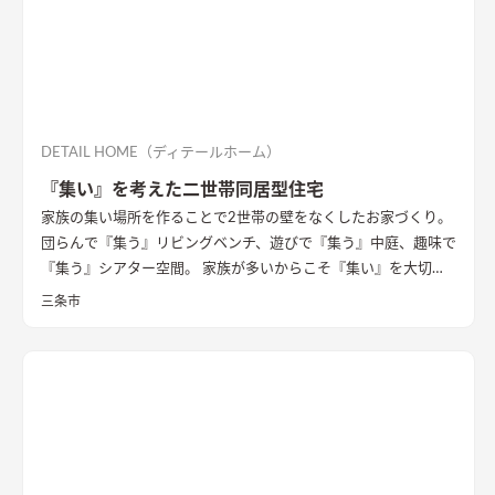
DETAIL HOME（ディテールホーム）
『集い』を考えた二世帯同居型住宅
家族の集い場所を作ることで2世帯の壁をなくしたお家づくり。
団らんで『集う』リビングベンチ、遊びで『集う』中庭、趣味で
『集う』シアター空間。 家族が多いからこそ『集い』を大切に
したお家になっています。
三条市