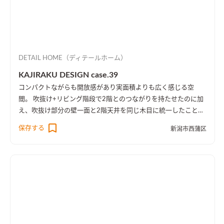
DETAIL HOME（ディテールホーム）
KAJIRAKU DESIGN case.39
コンパクトながらも開放感があり実面積よりも広く感じる空
間。 吹抜け+リビング階段で2階とのつながりを持たせたのに加
え、吹抜け部分の壁一面と2階天井を同じ木目に統一したことに
より、1階・2階の一体感を演出しました。 趣味のピアノ室は、
保存する
新潟市西蒲区
楽譜を整理する本棚を壁一面に設け、屋外への防音効果も担って
います。