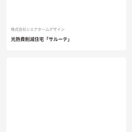
「SOLIDO」を施工。セメントの質感が重厚感を演出
株式会社シエナホームデザイン
光熱費削減住宅「サルーテ」