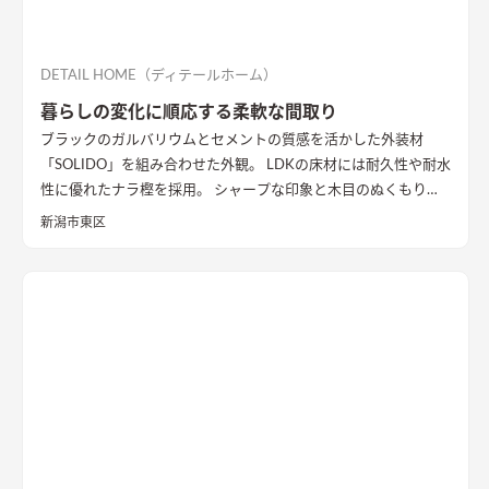
DETAIL HOME（ディテールホーム）
暮らしの変化に順応する柔軟な間取り
ブラックのガルバリウムとセメントの質感を活かした外装材
「SOLIDO」を組み合わせた外観。 LDKの床材には耐久性や耐水
性に優れたナラ樫を採用。 シャープな印象と木目のぬくもりが
調和した飽きのこない空間デザインに仕上げました。 リビング
新潟市東区
の勾配天井には格子と間接照明をあしらいました。 玄関ポーチ
はヘキサゴンスタイルに。 懐かしさと新しさを兼ね備えた個性
的なデザインが魅力の住まい。
質感を活かした外装材
「SOLIDO」を組み合わせた外観
ブラックのガルバリウム鋼板と
セメントの質感を活かした外装材「SOLIDO」を組み合わせた立
体的な外観。シンボルツリーはハナミズキ
シャープな印象と木
目のぬくもりが調和したLDK
和室と隣接したLDK。シャープな
印象と木目のぬくもりが調和した飽きのこない空間デザイン。
LDKの床材に耐久性や耐水性に優れたナラ樫を採用。
セメント
の質感が重厚感のあるキッチン
キッチン背面にも外壁と同じ