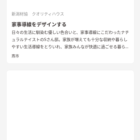
新潟材協 クオリティハウス
家事導線をデザインする
日々の生活に馴染む優しい色合いと、家事導線にこだわったナチ
ュラルテイストのSさん邸。家族が増えても十分な収納や暮らし
やすい生活導線をとりいれ、家族みんなが快適に過ごせる暮ら
しを実現させました。キッチンを中心に１階をぐるっと１周出
燕市
来るように全体を繋げ、掃除や洗濯、料理などの家事の負担を軽
減できるようプランをしました。