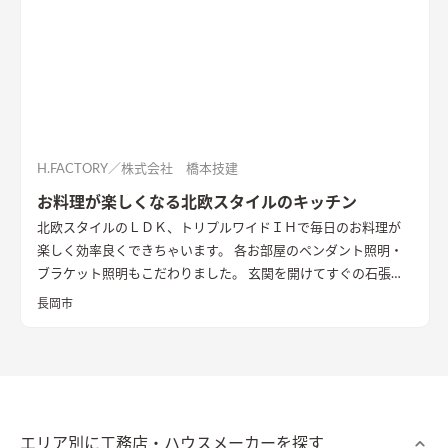
H.FACTORY／株式会社 橋本技建
お料理が楽しくなる北欧スタイルのキッチン
北欧スタイルのＬＤＫ、トリプルワイドＩＨで毎日のお料理が
楽しく効率良くできちゃいます。 各お部屋のペンダント照明・
ブラケット照明もこだわりました。 玄関を開けてすぐの石張り
壁も目をひきます
長岡市
エリア別に工務店・ハウスメーカーを探す