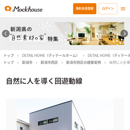
無料会員登録
ログイン
トップ
DETAIL HOME（ディテールホーム）
DETAIL HOME（ディ
トップ
新潟市
新潟市西区
新潟市西区の建築実例
自然に人を導
自然に人を導く回遊動線