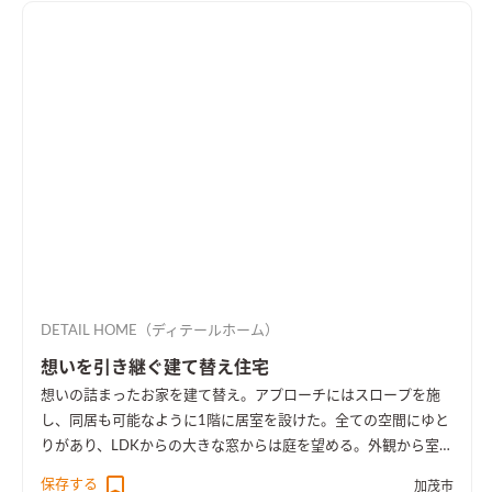
DETAIL HOME（ディテールホーム）
想いを引き継ぐ建て替え住宅
想いの詰まったお家を建て替え。アプローチにはスロープを施
し、同居も可能なように1階に居室を設けた。全ての空間にゆと
りがあり、LDKからの大きな窓からは庭を望める。外観から室内
空間まで広さを感じる事のできるお家となった。
保存する
加茂市