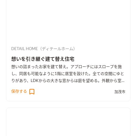
DETAIL HOME（ディテールホーム）
想いを引き継ぐ建て替え住宅
想いの詰まったお家を建て替え。アプローチにはスロープを施
し、同居も可能なように1階に居室を設けた。全ての空間にゆと
りがあり、LDKからの大きな窓からは庭を望める。外観から室内
空間まで広さを感じる事のできるお家となった。
保存する
加茂市