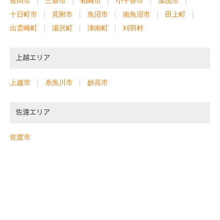
長岡市
三条市
柏崎市
小千谷市
加茂市
十日町市
見附市
魚沼市
南魚沼市
田上町
出雲崎町
湯沢町
津南町
刈羽村
上越エリア
上越市
糸魚川市
妙高市
佐渡エリア
佐渡市