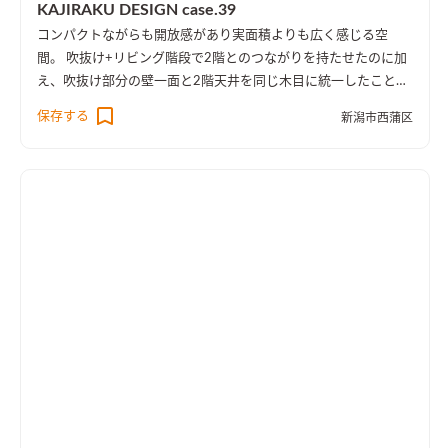
KAJIRAKU DESIGN case.39
コンパクトながらも開放感があり実面積よりも広く感じる空
間。 吹抜け+リビング階段で2階とのつながりを持たせたのに加
え、吹抜け部分の壁一面と2階天井を同じ木目に統一したことに
より、1階・2階の一体感を演出しました。 趣味のピアノ室は、
保存する
新潟市西蒲区
楽譜を整理する本棚を壁一面に設け、屋外への防音効果も担って
います。