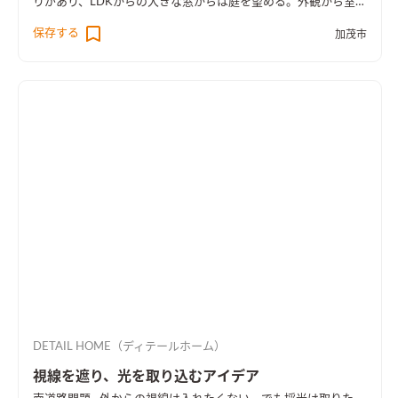
りがあり、LDKからの大きな窓からは庭を望める。外観から室内
空間まで広さを感じる事のできるお家となった。
保存する
加茂市
DETAIL HOME（ディテールホーム）
視線を遮り、光を取り込むアイデア