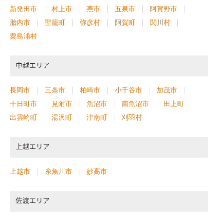
新発田市
村上市
燕市
五泉市
阿賀野市
胎内市
聖籠町
弥彦村
阿賀町
関川村
粟島浦村
中越エリア
長岡市
三条市
柏崎市
小千谷市
加茂市
十日町市
見附市
魚沼市
南魚沼市
田上町
出雲崎町
湯沢町
津南町
刈羽村
上越エリア
上越市
糸魚川市
妙高市
佐渡エリア