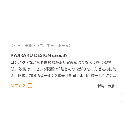
DETAIL HOME（ディテールホーム）
KAJIRAKU DESIGN case.39
コンパクトながらも開放感があり実面積よりも広く感じる空
間。 吹抜け+リビング階段で2階とのつながりを持たせたのに加
え、吹抜け部分の壁一面と2階天井を同じ木目に統一したことに
より、1階・2階の一体感を演出しました。 趣味のピアノ室は、
保存する
新潟市西蒲区
楽譜を整理する本棚を壁一面に設け、屋外への防音効果も担って
います。