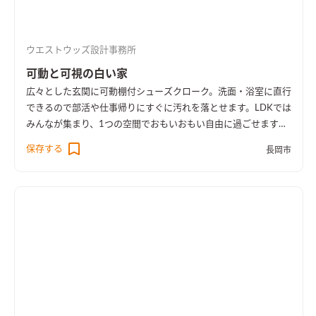
ウエストウッズ設計事務所
可動と可視の白い家
広々とした玄関に可動棚付シューズクローク。洗面・浴室に直行
できるので部活や仕事帰りにすぐに汚れを落とせます。LDKでは
みんなが集まり、1つの空間でおもいおもい自由に過ごせます。
主寝室には夫婦それぞれの大きなWIC。あえて作りこまないフ
保存する
長岡市
レクシブルな可動式、今は1人の子供が2人になってもいいよう
にドアは2つにして仕切れるように。成長に合わせられる可動式
ハンガーがポイント。