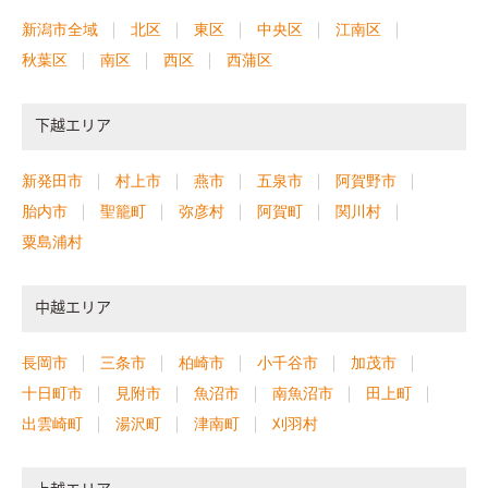
新潟市全域
北区
東区
中央区
江南区
秋葉区
南区
西区
西蒲区
下越エリア
新発田市
村上市
燕市
五泉市
阿賀野市
胎内市
聖籠町
弥彦村
阿賀町
関川村
粟島浦村
中越エリア
長岡市
三条市
柏崎市
小千谷市
加茂市
十日町市
見附市
魚沼市
南魚沼市
田上町
出雲崎町
湯沢町
津南町
刈羽村