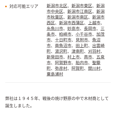
新潟市北区
、
新潟市東区
、
新潟
対応可能エリア
市中央区
、
新潟市江南区
、
新潟
市秋葉区
、
新潟市南区
、
新潟市
西区
、
新潟市西蒲区
、
上越市
、
糸魚川市
、
妙高市
、
長岡市
、
三
条市
、
柏崎市
、
小千谷市
、
加茂
市
、
十日町市
、
見附市
、
魚沼
市
、
南魚沼市
、
田上町
、
出雲崎
町
、
湯沢町
、
津南町
、
刈羽村
、
新発田市
、
村上市
、
燕市
、
五泉
市
、
阿賀野市
、
胎内市
、
聖籠
町
、
弥彦村
、
阿賀町
、
関川村
、
粟島浦村
弊社は１９４５年、戦後の焼け野原の中で木材商として
誕生しました。
