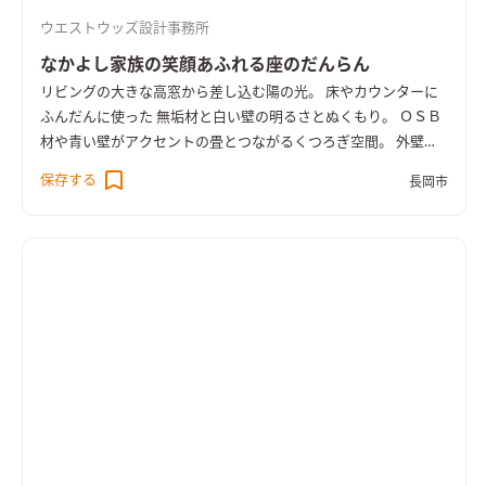
ウエストウッズ設計事務所
なかよし家族の笑顔あふれる座のだんらん
リビングの大きな高窓から差し込む陽の光。 床やカウンターに
ふんだんに使った 無垢材と白い壁の明るさとぬくもり。 ＯＳＢ
材や青い壁がアクセントの畳とつながるくつろぎ空間。 外壁の
濃紺とオレンジの差し色にもご夫婦のこだわりが活かされてい
保存する
長岡市
ます。 ローテーブルの安心感とくつろぎ、無垢のぬくもりに包
まれて楽しむ座のだんらん。 野球に夢中な男児３人の洗濯物も
余裕で乾かせる広々サンルーム。 自然の光や風を有効活用する
パッシブデザインで、冬はあたたかく夏はすずしい一年中快適な
健康高性能住宅です。