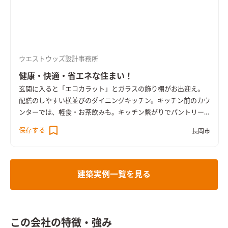
ウエストウッズ設計事務所
健康・快適・省エネな住まい！
玄関に入ると「エコカラット」とガラスの飾り棚がお出迎え。
配膳のしやすい横並びのダイニングキッチン。キッチン前のカウ
ンターでは、軽食・お茶飲みも。キッチン繫がりでパントリー
を用意し、家事動線を短くして忙しい食事の支度も時間短縮。2
保存する
長岡市
階のホールにも洗濯物干しスペースを用意し、育ち盛りの子供
たちの洗濯物も一日で乾きます。大型のシーツやタオルケットは
スチール手摺へ。
建築実例一覧を見る
この会社の特徴・強み