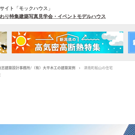
サイト「モックハウス」
わり特集
建築写真
見学会・イベント
モデルハウス
政志建築設計事務所/（有）大平木工の建築実例
津南町船山の住宅
宅