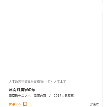
大平政志建築設計事務所/（有）大平木工
津南町農家の家
津南町十二ノ木 農家の家 / 2019
内観写真
保存する
津南町