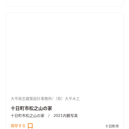
大平政志建築設計事務所/（有）大平木工
十日町市松之山の家
十日町市松之山の家 / 2021
内観写真
保存する
十日町市