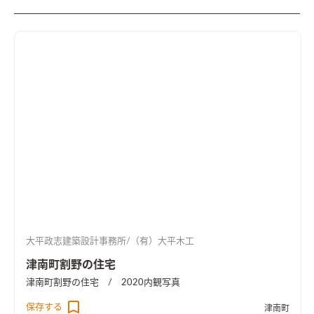
大平政志建築設計事務所/（有）大平木工
津南町割野の住宅
津南町割野の住宅 / 2020
内観写真
保存する
津南町