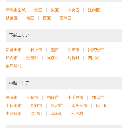
新潟市全域
北区
東区
中央区
江南区
秋葉区
南区
西区
西蒲区
下越エリア
新発田市
村上市
燕市
五泉市
阿賀野市
胎内市
聖籠町
弥彦村
阿賀町
関川村
粟島浦村
中越エリア
長岡市
三条市
柏崎市
小千谷市
加茂市
十日町市
見附市
魚沼市
南魚沼市
田上町
出雲崎町
湯沢町
津南町
刈羽村