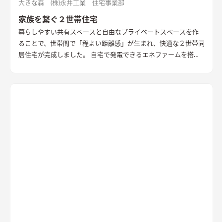
大きな森 (株)永井工業 住宅事業部
家族を繋ぐ２世帯住宅
暮らしやすい共有スペースと自由なプライベートスペースを作
ることで、世帯間で「程よい距離感」が生まれ、快適な２世帯同
居住宅が完成しました。 自宅で発電できるエネファームを搭載
して家計にも環境にも優しい住まいです。 小さな工夫と大きな
工夫までたくさんを詰めこんだ特別な一棟です。