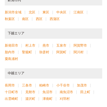
新潟市内
新潟市全域
北区
東区
中央区
江南区
秋葉区
南区
西区
西蒲区
下越エリア
新発田市
村上市
燕市
五泉市
阿賀野市
胎内市
聖籠町
弥彦村
阿賀町
関川村
粟島浦村
中越エリア
長岡市
三条市
柏崎市
小千谷市
加茂市
十日町市
見附市
魚沼市
南魚沼市
田上町
出雲崎町
湯沢町
津南町
刈羽村