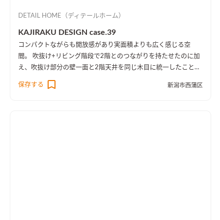
DETAIL HOME（ディテールホーム）
KAJIRAKU DESIGN case.39
コンパクトながらも開放感があり実面積よりも広く感じる空
間。 吹抜け+リビング階段で2階とのつながりを持たせたのに加
え、吹抜け部分の壁一面と2階天井を同じ木目に統一したことに
より、1階・2階の一体感を演出しました。 趣味のピアノ室は、
保存する
新潟市西蒲区
楽譜を整理する本棚を壁一面に設け、屋外への防音効果も担って
います。