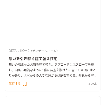
DETAIL HOME（ディテールホーム）
想いを引き継ぐ建て替え住宅
想いの詰まったお家を建て替え。アプローチにはスロープを施
し、同居も可能なように1階に居室を設けた。全ての空間にゆと
りがあり、LDKからの大きな窓からは庭を望める。外観から室内
空間まで広さを感じる事のできるお家となった。
保存する
加茂市