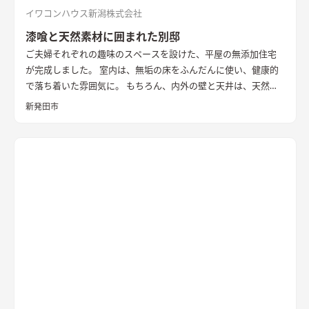
イワコンハウス新潟株式会社
漆喰と天然素材に囲まれた別邸
ご夫婦それぞれの趣味のスペースを設けた、平屋の無添加住宅
が完成しました。 室内は、無垢の床をふんだんに使い、健康的
で落ち着いた雰囲気に。 もちろん、内外の壁と天井は、天然素
材100％の無添加住宅オリジナル漆喰。 リビングの大きな窓か
新発田市
らは、季節ごとに表情を変える公園の木々を楽しむことができ
ます。