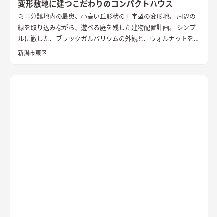
変形敷地に建つこだわりのコンパクトハウス
ミニ分譲地内の最奥、小高い丘形状のＬ字型の変形地。 周辺の
緑を取り込みながら、遊べる庭を残した建物配置計画。 シンプ
ルに徹した、ブラックガルバリウムの外観と、ウォルナットを基
調としたインテリアが、落ち着きのある住まいを演出していま
新潟市東区
す。
外観
黒いガルバリウムとサイディングの組み合わせ。グレー
トーンのサイディングと木目調の軒天を合わせたシンプルな外
観
LDK
大きな窓の開口は、高台の立地を生かした位置に配置。
落ち着いた空間の中でのアクセントとなっている
キッチン
アク
セントの壁は同一柄のクロスを使い、モノトーンでまとめた。
造作ダイニングテーブルのアイアンとの相性を考えた
洗面
玄関
ホールからつながる洗面脱衣室。造作の洗面台とリネン収納、
脱衣ランドリールームと一体とし、ガス乾燥機を併設。家事効
率を向上させた
書斎
２階に配置した趣味部屋。お気に入りのコ
レクションを並べる可動棚。ワーキングスペースとしても活用
できる