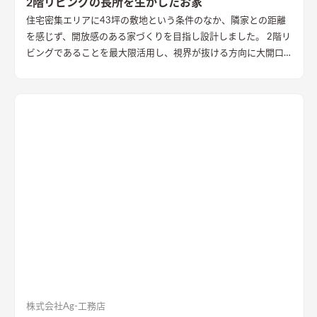
2階リビングの長所を生かしたお家
住宅密集エリアに43坪の敷地という条件のなか、隣家との距離
を感じず、開放感のある家づくりを目指し設計しました。 2階リ
ビングであることを最大限活用し、視界が抜ける方向に大開口
を設置することで眺望を確保。 リビング・ダイニング上部を全
て勾配天井にすることで開放的な大空間作りました。 インテリ
アはブラックを随所に使うことで空間を引き締め、赤みのある
木目を広い面積に使うことで品の中に温かみのある空間ができ
ました。
株式会社Ag-工務店