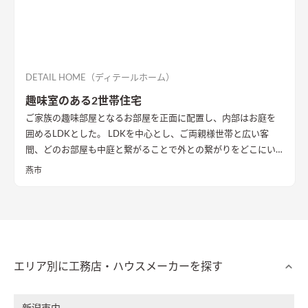
DETAIL HOME（ディテールホーム）
趣味室のある2世帯住宅
ご家族の趣味部屋となるお部屋を正面に配置し、内部はお庭を
囲めるLDKとした。 LDKを中心とし、ご両親様世帯と広い客
間、どのお部屋も中庭と繋がることで外との繋がりをどこにい
ても感じることができる。 2階にはセカンドリビング、ミニキッ
燕市
チンを配置。完全分離型とは違う、セミ2世帯住宅。
中庭に面し
て全面に開口を設け、明るさを確保したLDK
2階にはセカンドリ
ビング、ミニキッチンを配置。完全分離型とは違う、セミ2世帯
住宅。
間接照明が際立つ和空間
和室もあえて下がり壁を設け、扉
がなくとも空間を分ける演出が施されている
エリア別に工務店・ハウスメーカーを探す