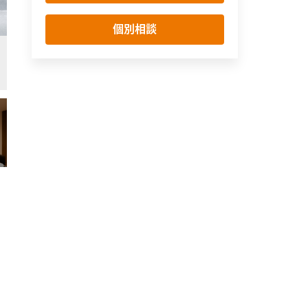
個別相談
畳の色は藍色ベースのものを選択。カーテンの色と揃えることで統一感を出し
リビング・ダイニング
シンプル・ナチュラル
モダン