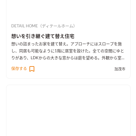
DETAIL HOME（ディテールホーム）
想いを引き継ぐ建て替え住宅
想いの詰まったお家を建て替え。アプローチにはスロープを施
し、同居も可能なように1階に居室を設けた。全ての空間にゆと
りがあり、LDKからの大きな窓からは庭を望める。外観から室内
空間まで広さを感じる事のできるお家となった。
保存する
加茂市