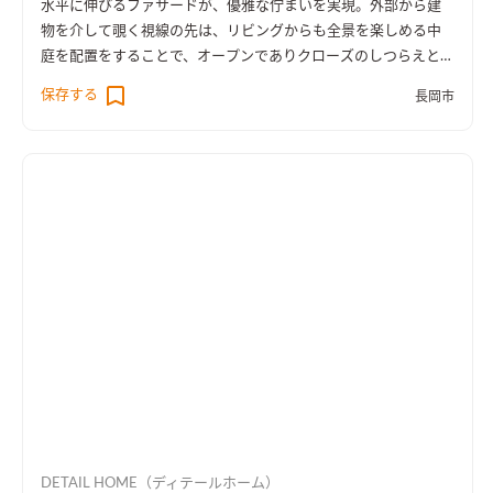
水平に伸びるファサードが、優雅な佇まいを実現。外部から建
物を介して覗く視線の先は、リビングからも全景を楽しめる中
庭を配置をすることで、オープンでありクローズのしつらえとし
た。
保存する
長岡市
DETAIL HOME（ディテールホーム）