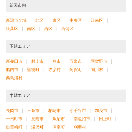
新潟市内
新潟市全域
北区
東区
中央区
江南区
秋葉区
南区
西区
西蒲区
下越エリア
新発田市
村上市
燕市
五泉市
阿賀野市
胎内市
聖籠町
弥彦村
阿賀町
関川村
粟島浦村
中越エリア
長岡市
三条市
柏崎市
小千谷市
加茂市
十日町市
見附市
魚沼市
南魚沼市
田上町
出雲崎町
湯沢町
津南町
刈羽村