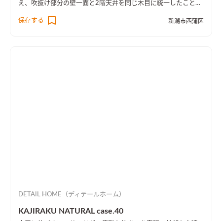
え、吹抜け部分の壁一面と2階天井を同じ木目に統一したことに
より、1階・2階の一体感を演出しました。 趣味のピアノ室は、
保存する
新潟市西蒲区
楽譜を整理する本棚を壁一面に設け、屋外への防音効果も担って
います。
DETAIL HOME（ディテールホーム）
KAJIRAKU NATURAL case.40