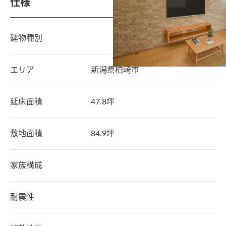
仕様
建物種別
エリア
新潟県
柏崎市
延床面積
47.8坪
敷地面積
84.9坪
家族構成
耐震性