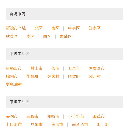
新潟市内
新潟市全域
北区
東区
中央区
江南区
秋葉区
南区
西区
西蒲区
下越エリア
新発田市
村上市
燕市
五泉市
阿賀野市
胎内市
聖籠町
弥彦村
阿賀町
関川村
粟島浦村
中越エリア
長岡市
三条市
柏崎市
小千谷市
加茂市
十日町市
見附市
魚沼市
南魚沼市
田上町