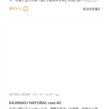
え、吹抜け部分の壁一面と2階天井を同じ木目に統一したことに
より、1階・2階の一体感を演出しました。 趣味のピアノ室は、
保存する
新潟市西蒲区
楽譜を整理する本棚を壁一面に設け、屋外への防音効果も担って
います。
DETAIL HOME（ディテールホーム）
KAJIRAKU NATURAL case.40