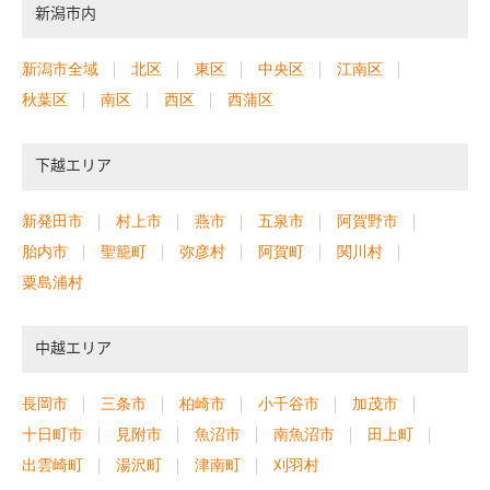
新潟市内
新潟市全域
北区
東区
中央区
江南区
秋葉区
南区
西区
西蒲区
下越エリア
新発田市
村上市
燕市
五泉市
阿賀野市
胎内市
聖籠町
弥彦村
阿賀町
関川村
粟島浦村
中越エリア
長岡市
三条市
柏崎市
小千谷市
加茂市
十日町市
見附市
魚沼市
南魚沼市
田上町
出雲崎町
湯沢町
津南町
刈羽村