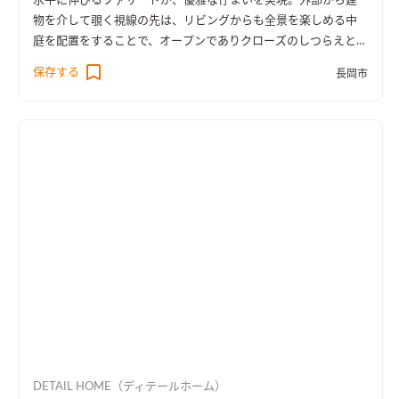
水平に伸びるファサードが、優雅な佇まいを実現。外部から建
物を介して覗く視線の先は、リビングからも全景を楽しめる中
庭を配置をすることで、オープンでありクローズのしつらえとし
た。
保存する
長岡市
DETAIL HOME（ディテールホーム）