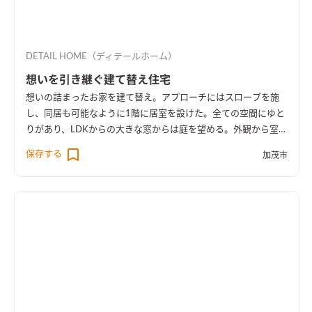
DETAIL HOME（ディテールホーム）
想いを引き継ぐ建て替え住宅
想いの詰まったお家を建て替え。アプローチにはスロープを施
し、同居も可能なように1階に居室を設けた。全ての空間にゆと
りがあり、LDKからの大きな窓からは庭を望める。外観から室内
空間まで広さを感じる事のできるお家となった。
保存する
加茂市