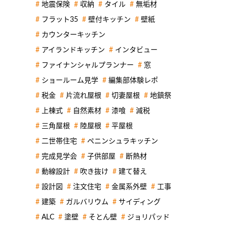
地震保険
収納
タイル
無垢材
フラット35
壁付キッチン
壁紙
カウンターキッチン
アイランドキッチン
インタビュー
ファイナンシャルプランナー
窓
ショールーム見学
編集部体験レポ
税金
片流れ屋根
切妻屋根
地鎮祭
上棟式
自然素材
漆喰
減税
三角屋根
陸屋根
平屋根
二世帯住宅
ペニンシュラキッチン
完成見学会
子供部屋
断熱材
動線設計
吹き抜け
建て替え
設計図
注文住宅
金属系外壁
工事
建築
ガルバリウム
サイディング
ALC
塗壁
そとん壁
ジョリパッド