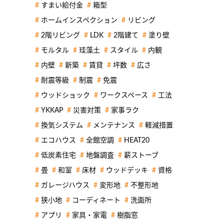
すまい給付金
箱型
ホームインスペクション
リビング
2階リビング
LDK
2階建て
塗り壁
モルタル
珪藻土
スタイル
内観
内壁
新築
賃貸
坪数
広さ
耐震等級
制震
免震
ウッドショック
ワークスペース
工法
YKKAP
災害対策
家事ラク
換気システム
メンテナンス
軽減措置
エコハウス
全館空調
HEAT20
低炭素住宅
地盤調査
薪ストーブ
畳
和室
床材
ウッドデッキ
資格
ガレージハウス
変形地
不整形地
狭小地
コーディネート
洗面所
アプリ
家具・家電
樹脂窓