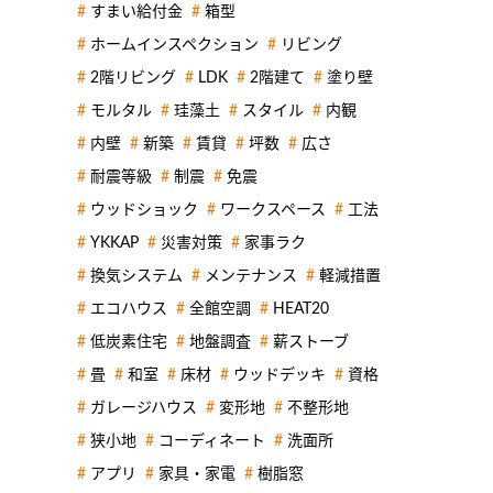
すまい給付金
箱型
ホームインスペクション
リビング
2階リビング
LDK
2階建て
塗り壁
モルタル
珪藻土
スタイル
内観
内壁
新築
賃貸
坪数
広さ
耐震等級
制震
免震
ウッドショック
ワークスペース
工法
YKKAP
災害対策
家事ラク
換気システム
メンテナンス
軽減措置
エコハウス
全館空調
HEAT20
低炭素住宅
地盤調査
薪ストーブ
畳
和室
床材
ウッドデッキ
資格
ガレージハウス
変形地
不整形地
狭小地
コーディネート
洗面所
アプリ
家具・家電
樹脂窓