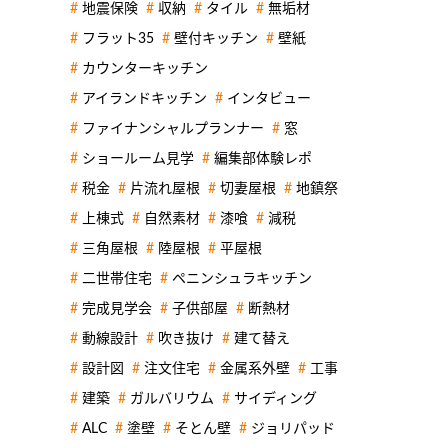
地震保険
収納
タイル
無垢材
フラット35
壁付キッチン
壁紙
カウンターキッチン
アイランドキッチン
インタビュー
ファイナンシャルプランナー
窓
ショールーム見学
編集部体験レポ
税金
片流れ屋根
切妻屋根
地鎮祭
上棟式
自然素材
漆喰
減税
三角屋根
陸屋根
平屋根
二世帯住宅
ペニンシュラキッチン
完成見学会
子供部屋
断熱材
動線設計
吹き抜け
建て替え
設計図
注文住宅
金属系外壁
工事
建築
ガルバリウム
サイディング
ALC
塗壁
そとん壁
ジョリパッド