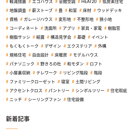
軽減措置
エコハウス
全館空調
HEAT20
低炭素住宅
地盤調査
薪ストーブ
畳
和室
床材
ウッドデッキ
資格
ガレージハウス
変形地
不整形地
狭小地
コーディネート
洗面所
アプリ
家具・家電
樹脂窓
樹脂サッシ
結露
構造見学会
基礎
イベント
もくもくトーク
デザイン
エクステリア
外構
規格住宅
自由設計
床暖房
モデルハウス
パナソニック
野きろの杜
和モダン
ロフト
小屋裏収納
テレワーク
リビング階段
階段
ファミリークローゼット
寝室
土間リビング
アクセントクロス
パントリー
シンボルツリー
住宅瑕疵
ニッチ
シーリングファン
住宅設備
新着記事