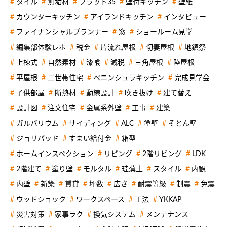
タイル
無垢材
フラット35
壁付キッチン
壁紙
カウンターキッチン
アイランドキッチン
インタビュー
ファイナンシャルプランナー
窓
ショールーム見学
編集部体験レポ
税金
片流れ屋根
切妻屋根
地鎮祭
上棟式
自然素材
漆喰
減税
三角屋根
陸屋根
平屋根
二世帯住宅
ペニンシュラキッチン
完成見学会
子供部屋
断熱材
動線設計
吹き抜け
建て替え
設計図
注文住宅
金属系外壁
工事
建築
ガルバリウム
サイディング
ALC
塗壁
そとん壁
ジョリパッド
すまい給付金
箱型
ホームインスペクション
リビング
2階リビング
LDK
2階建て
塗り壁
モルタル
珪藻土
スタイル
内観
内壁
新築
賃貸
坪数
広さ
耐震等級
制震
免震
ウッドショック
ワークスペース
工法
YKKAP
災害対策
家事ラク
換気システム
メンテナンス