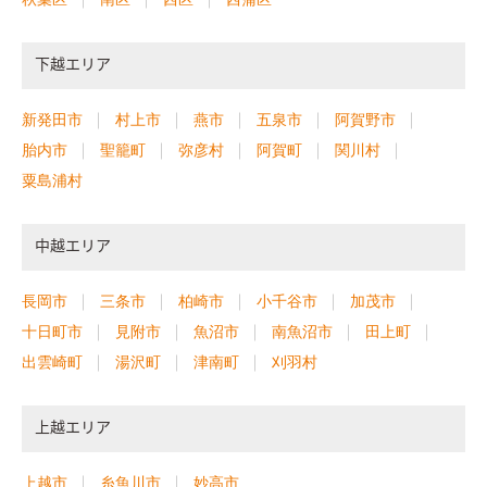
下越エリア
新発田市
村上市
燕市
五泉市
阿賀野市
胎内市
聖籠町
弥彦村
阿賀町
関川村
粟島浦村
中越エリア
長岡市
三条市
柏崎市
小千谷市
加茂市
十日町市
見附市
魚沼市
南魚沼市
田上町
出雲崎町
湯沢町
津南町
刈羽村
上越エリア
上越市
糸魚川市
妙高市