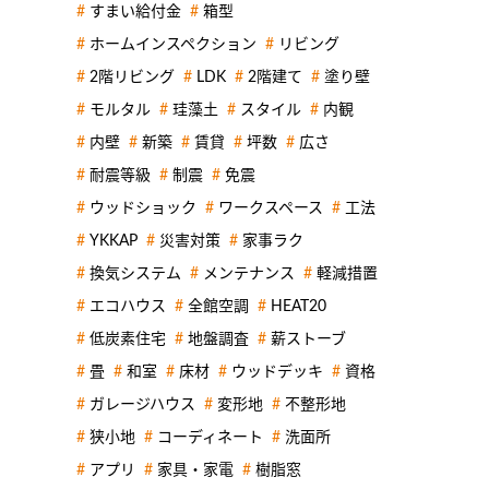
すまい給付金
箱型
ホームインスペクション
リビング
2階リビング
LDK
2階建て
塗り壁
モルタル
珪藻土
スタイル
内観
内壁
新築
賃貸
坪数
広さ
耐震等級
制震
免震
ウッドショック
ワークスペース
工法
YKKAP
災害対策
家事ラク
換気システム
メンテナンス
軽減措置
エコハウス
全館空調
HEAT20
低炭素住宅
地盤調査
薪ストーブ
畳
和室
床材
ウッドデッキ
資格
ガレージハウス
変形地
不整形地
狭小地
コーディネート
洗面所
アプリ
家具・家電
樹脂窓