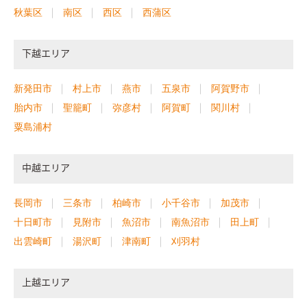
秋葉区
南区
西区
西蒲区
下越エリア
新発田市
村上市
燕市
五泉市
阿賀野市
胎内市
聖籠町
弥彦村
阿賀町
関川村
粟島浦村
中越エリア
長岡市
三条市
柏崎市
小千谷市
加茂市
十日町市
見附市
魚沼市
南魚沼市
田上町
出雲崎町
湯沢町
津南町
刈羽村
上越エリア