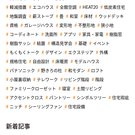
軽減措置
エコハウス
全館空調
HEAT20
低炭素住宅
地盤調査
薪ストーブ
畳
和室
床材
ウッドデッキ
資格
ガレージハウス
変形地
不整形地
狭小地
コーディネート
洗面所
アプリ
家具・家電
樹脂窓
樹脂サッシ
結露
構造見学会
基礎
イベント
もくもくトーク
デザイン
エクステリア
外構
規格住宅
自由設計
床暖房
モデルハウス
パナソニック
野きろの杜
和モダン
ロフト
小屋裏収納
テレワーク
リビング階段
階段
ファミリークローゼット
寝室
土間リビング
アクセントクロス
パントリー
シンボルツリー
住宅瑕疵
ニッチ
シーリングファン
住宅設備
新着記事