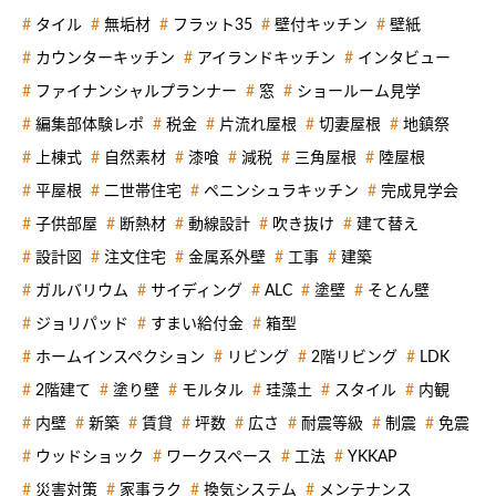
タイル
無垢材
フラット35
壁付キッチン
壁紙
カウンターキッチン
アイランドキッチン
インタビュー
ファイナンシャルプランナー
窓
ショールーム見学
編集部体験レポ
税金
片流れ屋根
切妻屋根
地鎮祭
上棟式
自然素材
漆喰
減税
三角屋根
陸屋根
平屋根
二世帯住宅
ペニンシュラキッチン
完成見学会
子供部屋
断熱材
動線設計
吹き抜け
建て替え
設計図
注文住宅
金属系外壁
工事
建築
ガルバリウム
サイディング
ALC
塗壁
そとん壁
ジョリパッド
すまい給付金
箱型
ホームインスペクション
リビング
2階リビング
LDK
2階建て
塗り壁
モルタル
珪藻土
スタイル
内観
内壁
新築
賃貸
坪数
広さ
耐震等級
制震
免震
ウッドショック
ワークスペース
工法
YKKAP
災害対策
家事ラク
換気システム
メンテナンス