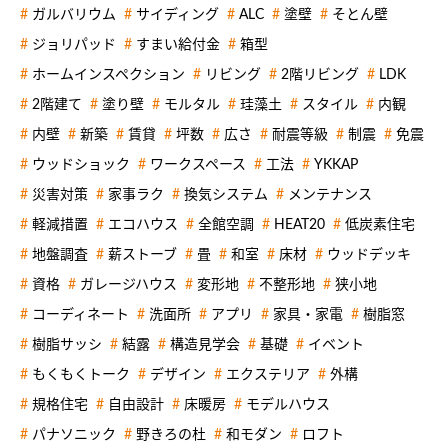
ガルバリウム
サイディング
ALC
塗壁
そとん壁
ジョリパッド
すまい給付金
箱型
ホームインスペクション
リビング
2階リビング
LDK
2階建て
塗り壁
モルタル
珪藻土
スタイル
内観
内壁
新築
賃貸
坪数
広さ
耐震等級
制震
免震
ウッドショック
ワークスペース
工法
YKKAP
災害対策
家事ラク
換気システム
メンテナンス
軽減措置
エコハウス
全館空調
HEAT20
低炭素住宅
地盤調査
薪ストーブ
畳
和室
床材
ウッドデッキ
資格
ガレージハウス
変形地
不整形地
狭小地
コーディネート
洗面所
アプリ
家具・家電
樹脂窓
樹脂サッシ
結露
構造見学会
基礎
イベント
もくもくトーク
デザイン
エクステリア
外構
規格住宅
自由設計
床暖房
モデルハウス
パナソニック
野きろの杜
和モダン
ロフト