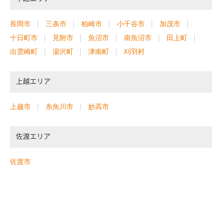
長岡市
三条市
柏崎市
小千谷市
加茂市
十日町市
見附市
魚沼市
南魚沼市
田上町
出雲崎町
湯沢町
津南町
刈羽村
上越エリア
上越市
糸魚川市
妙高市
佐渡エリア
佐渡市