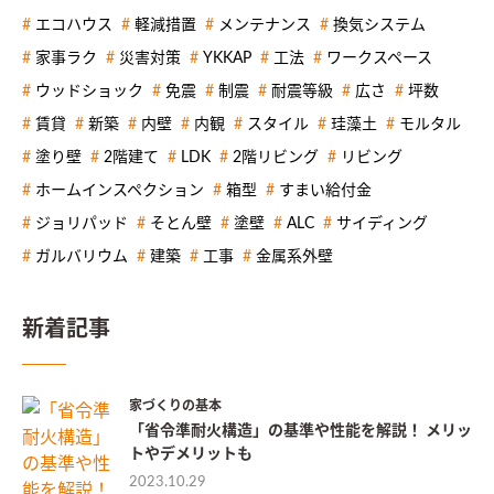
エコハウス
軽減措置
メンテナンス
換気システム
家事ラク
災害対策
YKKAP
工法
ワークスペース
ウッドショック
免震
制震
耐震等級
広さ
坪数
賃貸
新築
内壁
内観
スタイル
珪藻土
モルタル
塗り壁
2階建て
LDK
2階リビング
リビング
ホームインスペクション
箱型
すまい給付金
ジョリパッド
そとん壁
塗壁
ALC
サイディング
ガルバリウム
建築
工事
金属系外壁
新着記事
家づくりの基本
「省令準耐火構造」の基準や性能を解説！ メリッ
トやデメリットも
2023.10.29