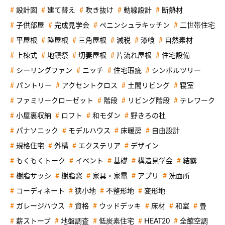
設計図
建て替え
吹き抜け
動線設計
断熱材
子供部屋
完成見学会
ペニンシュラキッチン
二世帯住宅
平屋根
陸屋根
三角屋根
減税
漆喰
自然素材
上棟式
地鎮祭
切妻屋根
片流れ屋根
住宅設備
シーリングファン
ニッチ
住宅瑕疵
シンボルツリー
パントリー
アクセントクロス
土間リビング
寝室
ファミリークローゼット
階段
リビング階段
テレワーク
小屋裏収納
ロフト
和モダン
野きろの杜
パナソニック
モデルハウス
床暖房
自由設計
規格住宅
外構
エクステリア
デザイン
もくもくトーク
イベント
基礎
構造見学会
結露
樹脂サッシ
樹脂窓
家具・家電
アプリ
洗面所
コーディネート
狭小地
不整形地
変形地
ガレージハウス
資格
ウッドデッキ
床材
和室
畳
薪ストーブ
地盤調査
低炭素住宅
HEAT20
全館空調