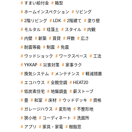
すまい給付金
箱型
ホームインスペクション
リビング
2階リビング
LDK
2階建て
塗り壁
モルタル
珪藻土
スタイル
内観
内壁
新築
賃貸
坪数
広さ
耐震等級
制震
免震
ウッドショック
ワークスペース
工法
YKKAP
災害対策
家事ラク
換気システム
メンテナンス
軽減措置
エコハウス
全館空調
HEAT20
低炭素住宅
地盤調査
薪ストーブ
畳
和室
床材
ウッドデッキ
資格
ガレージハウス
変形地
不整形地
狭小地
コーディネート
洗面所
アプリ
家具・家電
樹脂窓