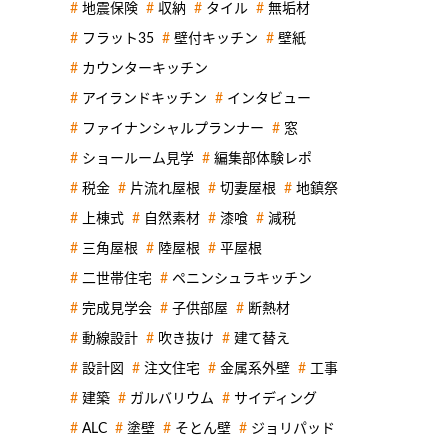
地震保険
収納
タイル
無垢材
フラット35
壁付キッチン
壁紙
カウンターキッチン
アイランドキッチン
インタビュー
ファイナンシャルプランナー
窓
ショールーム見学
編集部体験レポ
税金
片流れ屋根
切妻屋根
地鎮祭
上棟式
自然素材
漆喰
減税
三角屋根
陸屋根
平屋根
二世帯住宅
ペニンシュラキッチン
完成見学会
子供部屋
断熱材
動線設計
吹き抜け
建て替え
設計図
注文住宅
金属系外壁
工事
建築
ガルバリウム
サイディング
ALC
塗壁
そとん壁
ジョリパッド