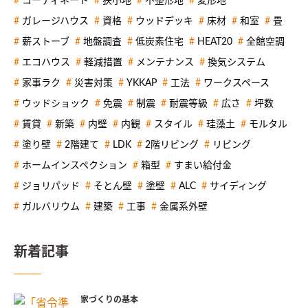
コーディネート
狭小地
不整形地
変形地
ガレージハウス
資格
ウッドデッキ
床材
和室
畳
薪ストーブ
地盤調査
低炭素住宅
HEAT20
全館空調
エコハウス
軽減措置
メンテナンス
換気システム
家事ラク
災害対策
YKKAP
工法
ワークスペース
ウッドショック
免震
制震
耐震等級
広さ
坪数
賃貸
新築
内壁
内観
スタイル
珪藻土
モルタル
塗り壁
2階建て
LDK
2階リビング
リビング
ホームインスペクション
箱型
すまい給付金
ジョリパッド
そとん壁
塗壁
ALC
サイディング
ガルバリウム
建築
工事
金属系外壁
新着記事
家づくりの基本