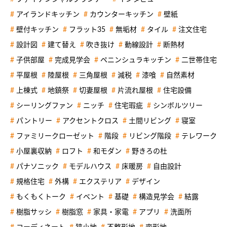
アイランドキッチン
カウンターキッチン
壁紙
壁付キッチン
フラット35
無垢材
タイル
注文住宅
設計図
建て替え
吹き抜け
動線設計
断熱材
子供部屋
完成見学会
ペニンシュラキッチン
二世帯住宅
平屋根
陸屋根
三角屋根
減税
漆喰
自然素材
上棟式
地鎮祭
切妻屋根
片流れ屋根
住宅設備
シーリングファン
ニッチ
住宅瑕疵
シンボルツリー
パントリー
アクセントクロス
土間リビング
寝室
ファミリークローゼット
階段
リビング階段
テレワーク
小屋裏収納
ロフト
和モダン
野きろの杜
パナソニック
モデルハウス
床暖房
自由設計
規格住宅
外構
エクステリア
デザイン
もくもくトーク
イベント
基礎
構造見学会
結露
樹脂サッシ
樹脂窓
家具・家電
アプリ
洗面所