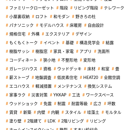
ファミリークローゼット
階段
リビング階段
テレワーク
小屋裏収納
ロフト
和モダン
野きろの杜
パナソニック
モデルハウス
床暖房
自由設計
規格住宅
外構
エクステリア
デザイン
もくもくトーク
イベント
基礎
構造見学会
結露
樹脂サッシ
樹脂窓
家具・家電
アプリ
洗面所
コーディネート
狭小地
不整形地
変形地
ガレージハウス
資格
ウッドデッキ
床材
和室
畳
薪ストーブ
地盤調査
低炭素住宅
HEAT20
全館空調
エコハウス
軽減措置
メンテナンス
換気システム
家事ラク
災害対策
YKKAP
工法
ワークスペース
ウッドショック
免震
制震
耐震等級
広さ
坪数
賃貸
新築
内壁
内観
スタイル
珪藻土
モルタル
塗り壁
2階建て
LDK
2階リビング
リビング