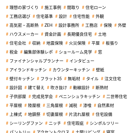
理想の家づくり
施工事例
間取り
住宅ローン
工務店選び
住宅基準
設計
住宅性能
外観
高気密・高断熱
ZEH
設計事務所
工務店
保険
外壁
ハウスメーカー
資金計画
長期優良住宅
土地
住宅会社
収納
地震保険
火災保険
平屋
板張り
税金
編集部体験レポ
ショールーム見学
窓
ファイナンシャルプランナー
インタビュー
アイランドキッチン
カウンターキッチン
壁紙
壁付キッチン
フラット35
無垢材
タイル
注文住宅
設計図
建て替え
吹き抜け
動線設計
断熱材
子供部屋
完成見学会
ペニンシュラキッチン
二世帯住宅
平屋根
陸屋根
三角屋根
減税
漆喰
自然素材
上棟式
地鎮祭
切妻屋根
片流れ屋根
住宅設備
シーリングファン
ニッチ
住宅瑕疵
シンボルツリー
パントリー
アクセントクロス
土間リビング
寝室