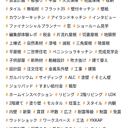
資金計画
板張り
平屋
火災保険
地震保険
収納
タイル
無垢材
フラット35
壁付キッチン
壁紙
カウンターキッチン
アイランドキッチン
インタビュー
ファイナンシャルプランナー
窓
ショールーム見学
編集部体験レポ
税金
片流れ屋根
切妻屋根
地鎮祭
上棟式
自然素材
漆喰
減税
三角屋根
陸屋根
平屋根
二世帯住宅
ペニンシュラキッチン
完成見学会
子供部屋
断熱材
動線設計
吹き抜け
建て替え
設計図
注文住宅
金属系外壁
工事
建築
ガルバリウム
サイディング
ALC
塗壁
そとん壁
ジョリパッド
すまい給付金
箱型
ホームインスペクション
リビング
2階リビング
LDK
2階建て
塗り壁
モルタル
珪藻土
スタイル
内観
内壁
新築
賃貸
坪数
広さ
耐震等級
制震
免震
ウッドショック
ワークスペース
工法
YKKAP