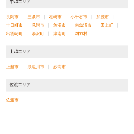
中越エリア
長岡市
三条市
柏崎市
小千谷市
加茂市
十日町市
見附市
魚沼市
南魚沼市
田上町
出雲崎町
湯沢町
津南町
刈羽村
上越エリア
上越市
糸魚川市
妙高市
佐渡エリア
佐渡市