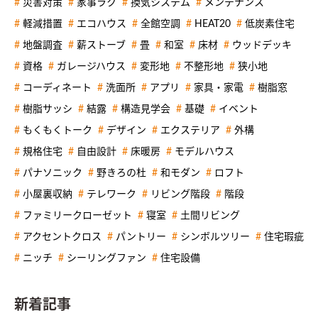
災害対策
家事ラク
換気システム
メンテナンス
軽減措置
エコハウス
全館空調
HEAT20
低炭素住宅
地盤調査
薪ストーブ
畳
和室
床材
ウッドデッキ
資格
ガレージハウス
変形地
不整形地
狭小地
コーディネート
洗面所
アプリ
家具・家電
樹脂窓
樹脂サッシ
結露
構造見学会
基礎
イベント
もくもくトーク
デザイン
エクステリア
外構
規格住宅
自由設計
床暖房
モデルハウス
パナソニック
野きろの杜
和モダン
ロフト
小屋裏収納
テレワーク
リビング階段
階段
ファミリークローゼット
寝室
土間リビング
アクセントクロス
パントリー
シンボルツリー
住宅瑕疵
ニッチ
シーリングファン
住宅設備
新着記事