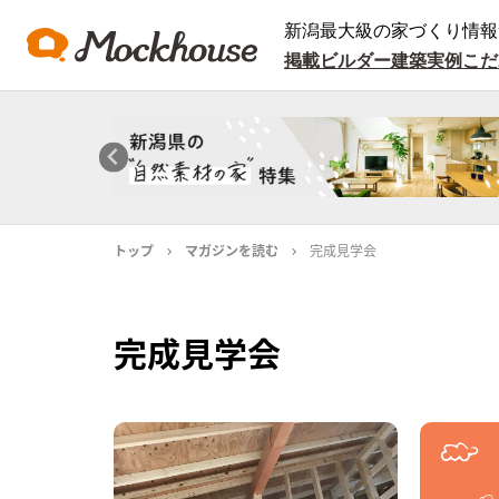
新潟最大級の家づくり情報
掲載ビルダー
建築実例
こだ
トップ
マガジンを読む
完成見学会
完成見学会