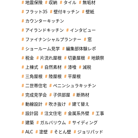
地震保険
収納
タイル
無垢材
フラット35
壁付キッチン
壁紙
カウンターキッチン
アイランドキッチン
インタビュー
ファイナンシャルプランナー
窓
ショールーム見学
編集部体験レポ
税金
片流れ屋根
切妻屋根
地鎮祭
上棟式
自然素材
漆喰
減税
三角屋根
陸屋根
平屋根
二世帯住宅
ペニンシュラキッチン
完成見学会
子供部屋
断熱材
動線設計
吹き抜け
建て替え
設計図
注文住宅
金属系外壁
工事
建築
ガルバリウム
サイディング
ALC
塗壁
そとん壁
ジョリパッド