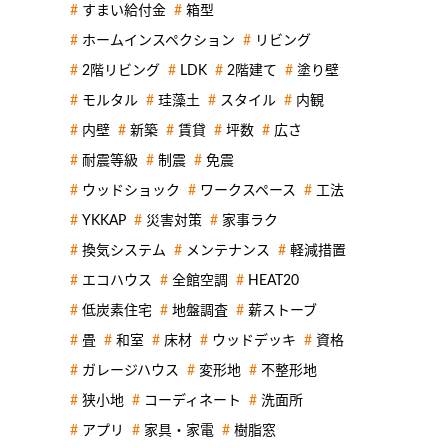
すまい給付金
箱型
ホームインスペクション
リビング
2階リビング
LDK
2階建て
塗り壁
モルタル
珪藻土
スタイル
内観
内壁
新築
賃貸
坪数
広さ
耐震等級
制震
免震
ウッドショック
ワークスペース
工法
YKKAP
災害対策
家事ラク
換気システム
メンテナンス
軽減措置
エコハウス
全館空調
HEAT20
低炭素住宅
地盤調査
薪ストーブ
畳
和室
床材
ウッドデッキ
資格
ガレージハウス
変形地
不整形地
狭小地
コーディネート
洗面所
アプリ
家具・家電
樹脂窓