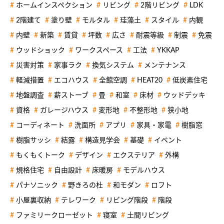
ホームインスペクション
リビング
2階リビング
LDK
2階建て
塗り壁
モルタル
珪藻土
スタイル
内観
内壁
新築
賃貸
坪数
広さ
耐震等級
制震
免震
ウッドショック
ワークスペース
工法
YKKAP
災害対策
家事ラク
換気システム
メンテナンス
軽減措置
エコハウス
全館空調
HEAT20
低炭素住宅
地盤調査
薪ストーブ
畳
和室
床材
ウッドデッキ
資格
ガレージハウス
変形地
不整形地
狭小地
コーディネート
洗面所
アプリ
家具・家電
樹脂窓
樹脂サッシ
結露
構造見学会
基礎
イベント
もくもくトーク
デザイン
エクステリア
外構
規格住宅
自由設計
床暖房
モデルハウス
パナソニック
野きろの杜
和モダン
ロフト
小屋裏収納
テレワーク
リビング階段
階段
ファミリークローゼット
寝室
土間リビング