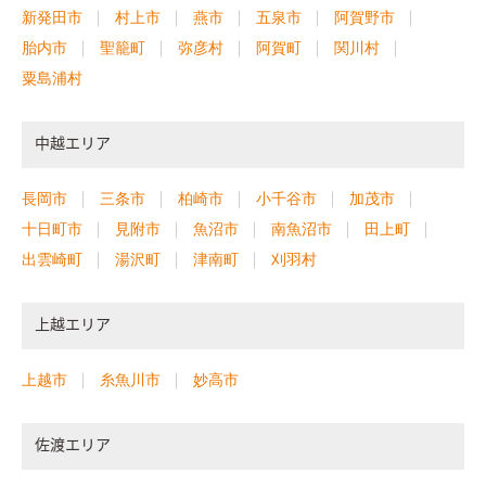
新発田市
村上市
燕市
五泉市
阿賀野市
胎内市
聖籠町
弥彦村
阿賀町
関川村
粟島浦村
中越エリア
長岡市
三条市
柏崎市
小千谷市
加茂市
十日町市
見附市
魚沼市
南魚沼市
田上町
出雲崎町
湯沢町
津南町
刈羽村
上越エリア
上越市
糸魚川市
妙高市
佐渡エリア