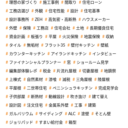
理想の家づくり
施工事例
間取り
住宅ローン
工務店選び
外観
住宅性能
設計
住宅基準
設計事務所
ZEH
高気密・高断熱
ハウスメーカー
外壁
保険
工務店
住宅会社
土地
長期優良住宅
資金計画
板張り
平屋
火災保険
地震保険
収納
タイル
無垢材
フラット35
壁付キッチン
壁紙
カウンターキッチン
アイランドキッチン
インタビュー
ファイナンシャルプランナー
窓
ショールーム見学
編集部体験レポ
税金
片流れ屋根
切妻屋根
地鎮祭
上棟式
自然素材
漆喰
減税
三角屋根
陸屋根
平屋根
二世帯住宅
ペニンシュラキッチン
完成見学会
子供部屋
断熱材
動線設計
吹き抜け
建て替え
設計図
注文住宅
金属系外壁
工事
建築
ガルバリウム
サイディング
ALC
塗壁
そとん壁
ジョリパッド
すまい給付金
箱型