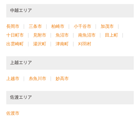
中越エリア
長岡市
三条市
柏崎市
小千谷市
加茂市
十日町市
見附市
魚沼市
南魚沼市
田上町
出雲崎町
湯沢町
津南町
刈羽村
上越エリア
上越市
糸魚川市
妙高市
佐渡エリア
佐渡市