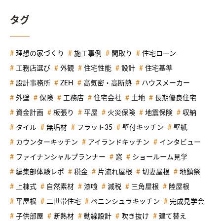
タグ
理想の家づくり
施工事例
間取り
住宅ローン
工務店選び
外観
住宅性能
設計
住宅基準
設計事務所
ZEH
高気密・高断熱
ハウスメーカー
外壁
保険
工務店
住宅会社
土地
長期優良住宅
資金計画
板張り
平屋
火災保険
地震保険
収納
タイル
無垢材
フラット35
壁付キッチン
壁紙
カウンターキッチン
アイランドキッチン
インタビュー
ファイナンシャルプランナー
窓
ショールーム見学
編集部体験レポ
税金
片流れ屋根
切妻屋根
地鎮祭
上棟式
自然素材
漆喰
減税
三角屋根
陸屋根
平屋根
二世帯住宅
ペニンシュラキッチン
完成見学会
子供部屋
断熱材
動線設計
吹き抜け
建て替え