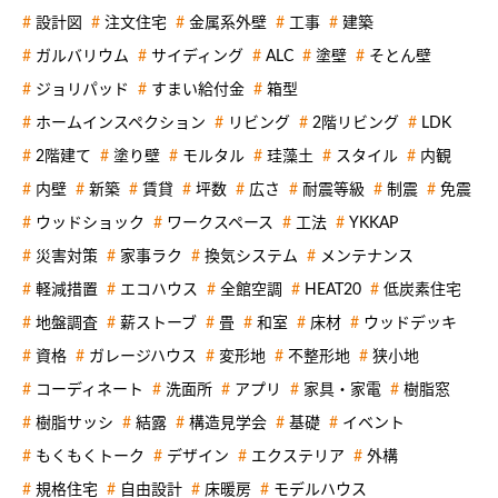
設計図
注文住宅
金属系外壁
工事
建築
ガルバリウム
サイディング
ALC
塗壁
そとん壁
ジョリパッド
すまい給付金
箱型
ホームインスペクション
リビング
2階リビング
LDK
2階建て
塗り壁
モルタル
珪藻土
スタイル
内観
内壁
新築
賃貸
坪数
広さ
耐震等級
制震
免震
ウッドショック
ワークスペース
工法
YKKAP
災害対策
家事ラク
換気システム
メンテナンス
軽減措置
エコハウス
全館空調
HEAT20
低炭素住宅
地盤調査
薪ストーブ
畳
和室
床材
ウッドデッキ
資格
ガレージハウス
変形地
不整形地
狭小地
コーディネート
洗面所
アプリ
家具・家電
樹脂窓
樹脂サッシ
結露
構造見学会
基礎
イベント
もくもくトーク
デザイン
エクステリア
外構
規格住宅
自由設計
床暖房
モデルハウス