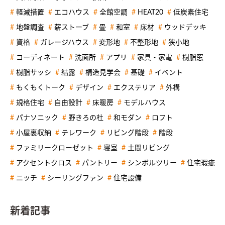
軽減措置
エコハウス
全館空調
HEAT20
低炭素住宅
地盤調査
薪ストーブ
畳
和室
床材
ウッドデッキ
資格
ガレージハウス
変形地
不整形地
狭小地
コーディネート
洗面所
アプリ
家具・家電
樹脂窓
樹脂サッシ
結露
構造見学会
基礎
イベント
もくもくトーク
デザイン
エクステリア
外構
規格住宅
自由設計
床暖房
モデルハウス
パナソニック
野きろの杜
和モダン
ロフト
小屋裏収納
テレワーク
リビング階段
階段
ファミリークローゼット
寝室
土間リビング
アクセントクロス
パントリー
シンボルツリー
住宅瑕疵
ニッチ
シーリングファン
住宅設備
新着記事