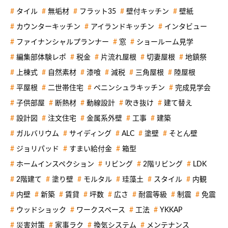
タイル
無垢材
フラット35
壁付キッチン
壁紙
カウンターキッチン
アイランドキッチン
インタビュー
ファイナンシャルプランナー
窓
ショールーム見学
編集部体験レポ
税金
片流れ屋根
切妻屋根
地鎮祭
上棟式
自然素材
漆喰
減税
三角屋根
陸屋根
平屋根
二世帯住宅
ペニンシュラキッチン
完成見学会
子供部屋
断熱材
動線設計
吹き抜け
建て替え
設計図
注文住宅
金属系外壁
工事
建築
ガルバリウム
サイディング
ALC
塗壁
そとん壁
ジョリパッド
すまい給付金
箱型
ホームインスペクション
リビング
2階リビング
LDK
2階建て
塗り壁
モルタル
珪藻土
スタイル
内観
内壁
新築
賃貸
坪数
広さ
耐震等級
制震
免震
ウッドショック
ワークスペース
工法
YKKAP
災害対策
家事ラク
換気システム
メンテナンス