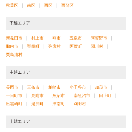
秋葉区
南区
西区
西蒲区
下越エリア
新発田市
村上市
燕市
五泉市
阿賀野市
胎内市
聖籠町
弥彦村
阿賀町
関川村
粟島浦村
中越エリア
長岡市
三条市
柏崎市
小千谷市
加茂市
十日町市
見附市
魚沼市
南魚沼市
田上町
出雲崎町
湯沢町
津南町
刈羽村
上越エリア