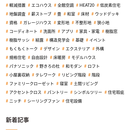
軽減措置
エコハウス
全館空調
HEAT20
低炭素住宅
地盤調査
薪ストーブ
畳
和室
床材
ウッドデッキ
資格
ガレージハウス
変形地
不整形地
狭小地
コーディネート
洗面所
アプリ
家具・家電
樹脂窓
樹脂サッシ
結露
構造見学会
基礎
イベント
もくもくトーク
デザイン
エクステリア
外構
規格住宅
自由設計
床暖房
モデルハウス
パナソニック
野きろの杜
和モダン
ロフト
小屋裏収納
テレワーク
リビング階段
階段
ファミリークローゼット
寝室
土間リビング
アクセントクロス
パントリー
シンボルツリー
住宅瑕疵
ニッチ
シーリングファン
住宅設備
新着記事