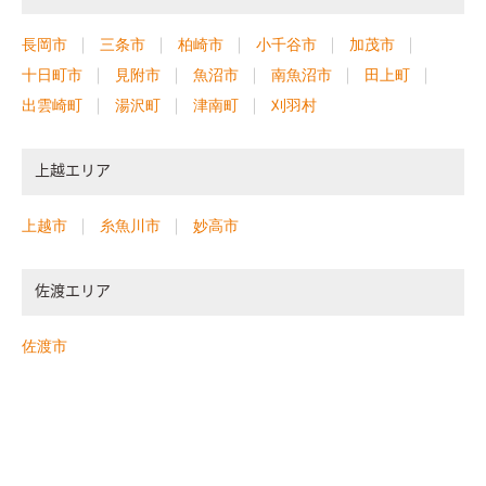
長岡市
三条市
柏崎市
小千谷市
加茂市
十日町市
見附市
魚沼市
南魚沼市
田上町
出雲崎町
湯沢町
津南町
刈羽村
上越エリア
上越市
糸魚川市
妙高市
佐渡エリア
佐渡市