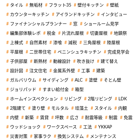
タイル
無垢材
フラット35
壁付キッチン
壁紙
カウンターキッチン
アイランドキッチン
インタビュー
ファイナンシャルプランナー
窓
ショールーム見学
編集部体験レポ
税金
片流れ屋根
切妻屋根
地鎮祭
上棟式
自然素材
漆喰
減税
三角屋根
陸屋根
平屋根
二世帯住宅
ペニンシュラキッチン
完成見学会
子供部屋
断熱材
動線設計
吹き抜け
建て替え
設計図
注文住宅
金属系外壁
工事
建築
ガルバリウム
サイディング
ALC
塗壁
そとん壁
ジョリパッド
すまい給付金
箱型
ホームインスペクション
リビング
2階リビング
LDK
2階建て
塗り壁
モルタル
珪藻土
スタイル
内観
内壁
新築
賃貸
坪数
広さ
耐震等級
制震
免震
ウッドショック
ワークスペース
工法
YKKAP
災害対策
家事ラク
換気システム
メンテナンス