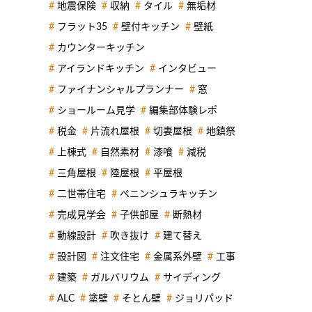
地震保険
収納
タイル
無垢材
フラット35
壁付キッチン
壁紙
カウンターキッチン
アイランドキッチン
インタビュー
ファイナンシャルプランナー
窓
ショールーム見学
編集部体験レポ
税金
片流れ屋根
切妻屋根
地鎮祭
上棟式
自然素材
漆喰
減税
三角屋根
陸屋根
平屋根
二世帯住宅
ペニンシュラキッチン
完成見学会
子供部屋
断熱材
動線設計
吹き抜け
建て替え
設計図
注文住宅
金属系外壁
工事
建築
ガルバリウム
サイディング
ALC
塗壁
そとん壁
ジョリパッド