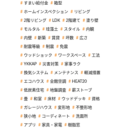
すまい給付金
箱型
ホームインスペクション
リビング
2階リビング
LDK
2階建て
塗り壁
モルタル
珪藻土
スタイル
内観
内壁
新築
賃貸
坪数
広さ
耐震等級
制震
免震
ウッドショック
ワークスペース
工法
YKKAP
災害対策
家事ラク
換気システム
メンテナンス
軽減措置
エコハウス
全館空調
HEAT20
低炭素住宅
地盤調査
薪ストーブ
畳
和室
床材
ウッドデッキ
資格
ガレージハウス
変形地
不整形地
狭小地
コーディネート
洗面所
アプリ
家具・家電
樹脂窓