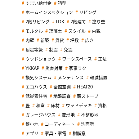
すまい給付金
箱型
ホームインスペクション
リビング
2階リビング
LDK
2階建て
塗り壁
モルタル
珪藻土
スタイル
内観
内壁
新築
賃貸
坪数
広さ
耐震等級
制震
免震
ウッドショック
ワークスペース
工法
YKKAP
災害対策
家事ラク
換気システム
メンテナンス
軽減措置
エコハウス
全館空調
HEAT20
低炭素住宅
地盤調査
薪ストーブ
畳
和室
床材
ウッドデッキ
資格
ガレージハウス
変形地
不整形地
狭小地
コーディネート
洗面所
アプリ
家具・家電
樹脂窓