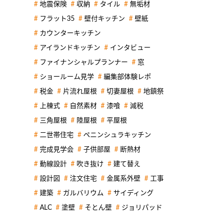
地震保険
収納
タイル
無垢材
フラット35
壁付キッチン
壁紙
カウンターキッチン
アイランドキッチン
インタビュー
ファイナンシャルプランナー
窓
ショールーム見学
編集部体験レポ
税金
片流れ屋根
切妻屋根
地鎮祭
上棟式
自然素材
漆喰
減税
三角屋根
陸屋根
平屋根
二世帯住宅
ペニンシュラキッチン
完成見学会
子供部屋
断熱材
動線設計
吹き抜け
建て替え
設計図
注文住宅
金属系外壁
工事
建築
ガルバリウム
サイディング
ALC
塗壁
そとん壁
ジョリパッド