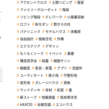
アクセントクロス
土間リビング
寝室
ファミリークローゼット
階段
リビング階段
テレワーク
小屋裏収納
に
ロフト
和モダン
野きろの杜
パナソニック
モデルハウス
床暖房
の
自由設計
規格住宅
外構
エクステリア
デザイン
もくもくトーク
イベント
基礎
構造見学会
結露
樹脂サッシ
樹脂窓
家具・家電
アプリ
洗面所
コーディネート
狭小地
不整形地
変形地
ガレージハウス
資格
ウッドデッキ
床材
和室
畳
薪ストーブ
地盤調査
低炭素住宅
HEAT20
全館空調
エコハウス