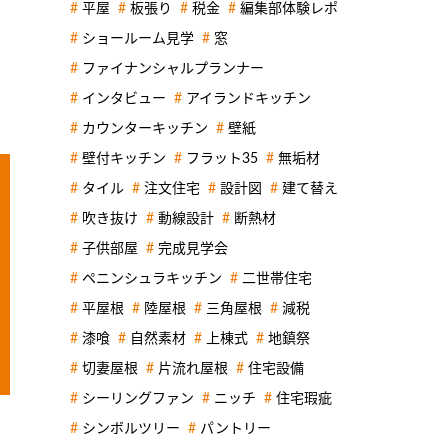
平屋
板張り
税金
編集部体験レポ
ショールーム見学
窓
ファイナンシャルプランナー
インタビュー
アイランドキッチン
カウンターキッチン
壁紙
壁付キッチン
フラット35
無垢材
タイル
注文住宅
設計図
建て替え
吹き抜け
動線設計
断熱材
子供部屋
完成見学会
ペニンシュラキッチン
二世帯住宅
平屋根
陸屋根
三角屋根
減税
漆喰
自然素材
上棟式
地鎮祭
切妻屋根
片流れ屋根
住宅設備
シーリングファン
ニッチ
住宅瑕疵
シンボルツリー
パントリー