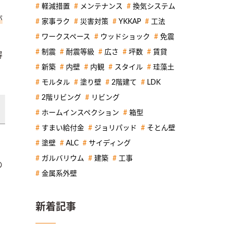
軽減措置
メンテナンス
換気システム
が
家事ラク
災害対策
YKKAP
工法
ワークスペース
ウッドショック
免震
制震
耐震等級
広さ
坪数
賃貸
得
新築
内壁
内観
スタイル
珪藻土
モルタル
塗り壁
2階建て
LDK
2階リビング
リビング
ホームインスペクション
箱型
すまい給付金
ジョリパッド
そとん壁
塗壁
ALC
サイディング
ガルバリウム
建築
工事
の
金属系外壁
新着記事
」