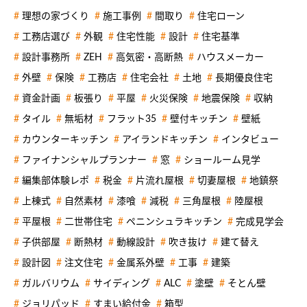
理想の家づくり
施工事例
間取り
住宅ローン
工務店選び
外観
住宅性能
設計
住宅基準
設計事務所
ZEH
高気密・高断熱
ハウスメーカー
外壁
保険
工務店
住宅会社
土地
長期優良住宅
資金計画
板張り
平屋
火災保険
地震保険
収納
タイル
無垢材
フラット35
壁付キッチン
壁紙
カウンターキッチン
アイランドキッチン
インタビュー
ファイナンシャルプランナー
窓
ショールーム見学
編集部体験レポ
税金
片流れ屋根
切妻屋根
地鎮祭
上棟式
自然素材
漆喰
減税
三角屋根
陸屋根
平屋根
二世帯住宅
ペニンシュラキッチン
完成見学会
子供部屋
断熱材
動線設計
吹き抜け
建て替え
設計図
注文住宅
金属系外壁
工事
建築
ガルバリウム
サイディング
ALC
塗壁
そとん壁
ジョリパッド
すまい給付金
箱型