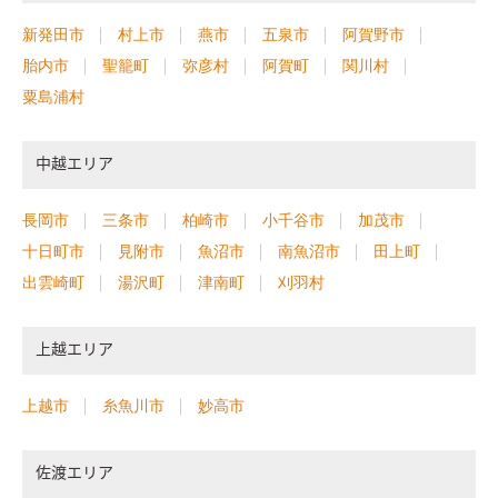
新発田市
村上市
燕市
五泉市
阿賀野市
胎内市
聖籠町
弥彦村
阿賀町
関川村
粟島浦村
中越エリア
長岡市
三条市
柏崎市
小千谷市
加茂市
十日町市
見附市
魚沼市
南魚沼市
田上町
出雲崎町
湯沢町
津南町
刈羽村
上越エリア
上越市
糸魚川市
妙高市
佐渡エリア