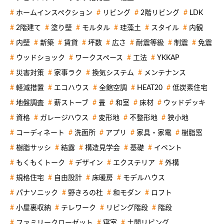
ホームインスペクション
リビング
2階リビング
LDK
2階建て
塗り壁
モルタル
珪藻土
スタイル
内観
内壁
新築
賃貸
坪数
広さ
耐震等級
制震
免震
ウッドショック
ワークスペース
工法
YKKAP
災害対策
家事ラク
換気システム
メンテナンス
軽減措置
エコハウス
全館空調
HEAT20
低炭素住宅
地盤調査
薪ストーブ
畳
和室
床材
ウッドデッキ
資格
ガレージハウス
変形地
不整形地
狭小地
コーディネート
洗面所
アプリ
家具・家電
樹脂窓
樹脂サッシ
結露
構造見学会
基礎
イベント
もくもくトーク
デザイン
エクステリア
外構
規格住宅
自由設計
床暖房
モデルハウス
パナソニック
野きろの杜
和モダン
ロフト
小屋裏収納
テレワーク
リビング階段
階段
ファミリークローゼット
寝室
土間リビング