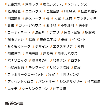
災害対策
家事ラク
換気システム
メンテナンス
軽減措置
エコハウス
全館空調
HEAT20
低炭素住宅
地盤調査
薪ストーブ
畳
和室
床材
ウッドデッキ
資格
ガレージハウス
変形地
不整形地
狭小地
コーディネート
洗面所
アプリ
家具・家電
樹脂窓
樹脂サッシ
結露
構造見学会
基礎
イベント
もくもくトーク
デザイン
エクステリア
外構
規格住宅
自由設計
床暖房
モデルハウス
パナソニック
野きろの杜
和モダン
ロフト
小屋裏収納
テレワーク
リビング階段
階段
ファミリークローゼット
寝室
土間リビング
アクセントクロス
パントリー
シンボルツリー
住宅瑕疵
ニッチ
シーリングファン
住宅設備
新着記事