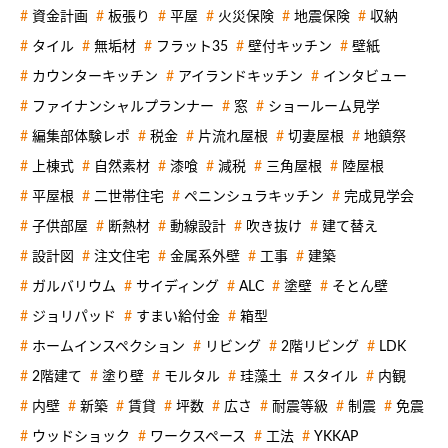
資金計画
板張り
平屋
火災保険
地震保険
収納
タイル
無垢材
フラット35
壁付キッチン
壁紙
カウンターキッチン
アイランドキッチン
インタビュー
ファイナンシャルプランナー
窓
ショールーム見学
編集部体験レポ
税金
片流れ屋根
切妻屋根
地鎮祭
上棟式
自然素材
漆喰
減税
三角屋根
陸屋根
平屋根
二世帯住宅
ペニンシュラキッチン
完成見学会
子供部屋
断熱材
動線設計
吹き抜け
建て替え
設計図
注文住宅
金属系外壁
工事
建築
ガルバリウム
サイディング
ALC
塗壁
そとん壁
ジョリパッド
すまい給付金
箱型
ホームインスペクション
リビング
2階リビング
LDK
2階建て
塗り壁
モルタル
珪藻土
スタイル
内観
内壁
新築
賃貸
坪数
広さ
耐震等級
制震
免震
ウッドショック
ワークスペース
工法
YKKAP