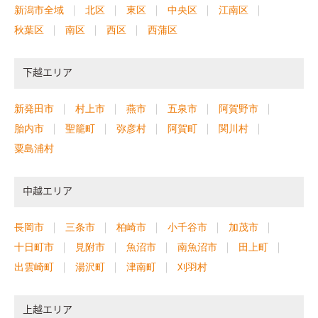
新潟市全域
北区
東区
中央区
江南区
秋葉区
南区
西区
西蒲区
下越エリア
新発田市
村上市
燕市
五泉市
阿賀野市
胎内市
聖籠町
弥彦村
阿賀町
関川村
粟島浦村
中越エリア
長岡市
三条市
柏崎市
小千谷市
加茂市
十日町市
見附市
魚沼市
南魚沼市
田上町
出雲崎町
湯沢町
津南町
刈羽村
上越エリア