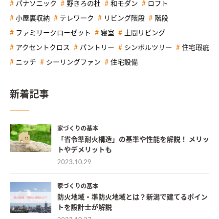
パナソニック
野きろの杜
和モダン
ロフト
小屋裏収納
テレワーク
リビング階段
階段
ファミリークローゼット
寝室
土間リビング
アクセントクロス
パントリー
シンボルツリー
住宅瑕疵
ニッチ
シーリングファン
住宅設備
新着記事
家づくりの基本
「省令準耐火構造」の基準や性能を解説！ メリッ
トやデメリットも
2023.10.29
家づくりの基本
防火地域・準防火地域とは？新潟で建てるポイン
トを設計士が解説