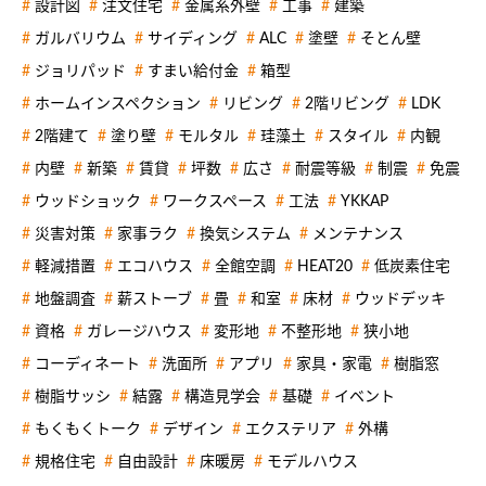
設計図
注文住宅
金属系外壁
工事
建築
ガルバリウム
サイディング
ALC
塗壁
そとん壁
ジョリパッド
すまい給付金
箱型
ホームインスペクション
リビング
2階リビング
LDK
2階建て
塗り壁
モルタル
珪藻土
スタイル
内観
内壁
新築
賃貸
坪数
広さ
耐震等級
制震
免震
ウッドショック
ワークスペース
工法
YKKAP
災害対策
家事ラク
換気システム
メンテナンス
軽減措置
エコハウス
全館空調
HEAT20
低炭素住宅
地盤調査
薪ストーブ
畳
和室
床材
ウッドデッキ
資格
ガレージハウス
変形地
不整形地
狭小地
コーディネート
洗面所
アプリ
家具・家電
樹脂窓
樹脂サッシ
結露
構造見学会
基礎
イベント
もくもくトーク
デザイン
エクステリア
外構
規格住宅
自由設計
床暖房
モデルハウス