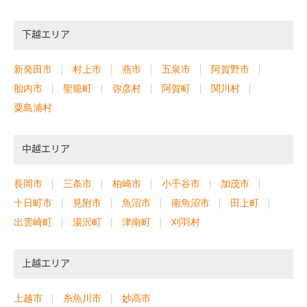
下越エリア
新発田市
村上市
燕市
五泉市
阿賀野市
胎内市
聖籠町
弥彦村
阿賀町
関川村
粟島浦村
中越エリア
長岡市
三条市
柏崎市
小千谷市
加茂市
十日町市
見附市
魚沼市
南魚沼市
田上町
出雲崎町
湯沢町
津南町
刈羽村
上越エリア
上越市
糸魚川市
妙高市