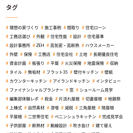
タグ
理想の家づくり
施工事例
間取り
住宅ローン
工務店選び
外観
住宅性能
設計
住宅基準
設計事務所
ZEH
高気密・高断熱
ハウスメーカー
外壁
保険
工務店
住宅会社
土地
長期優良住宅
資金計画
板張り
平屋
火災保険
地震保険
収納
タイル
無垢材
フラット35
壁付キッチン
壁紙
カウンターキッチン
アイランドキッチン
インタビュー
ファイナンシャルプランナー
窓
ショールーム見学
編集部体験レポ
税金
片流れ屋根
切妻屋根
地鎮祭
上棟式
自然素材
漆喰
減税
三角屋根
陸屋根
平屋根
二世帯住宅
ペニンシュラキッチン
完成見学会
子供部屋
断熱材
動線設計
吹き抜け
建て替え