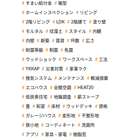
すまい給付金
箱型
ホームインスペクション
リビング
2階リビング
LDK
2階建て
塗り壁
モルタル
珪藻土
スタイル
内観
内壁
新築
賃貸
坪数
広さ
耐震等級
制震
免震
ウッドショック
ワークスペース
工法
YKKAP
災害対策
家事ラク
換気システム
メンテナンス
軽減措置
エコハウス
全館空調
HEAT20
低炭素住宅
地盤調査
薪ストーブ
畳
和室
床材
ウッドデッキ
資格
ガレージハウス
変形地
不整形地
狭小地
コーディネート
洗面所
アプリ
家具・家電
樹脂窓