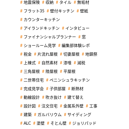
地震保険
収納
タイル
無垢材
フラット35
壁付キッチン
壁紙
カウンターキッチン
アイランドキッチン
インタビュー
ファイナンシャルプランナー
窓
ショールーム見学
編集部体験レポ
税金
片流れ屋根
切妻屋根
地鎮祭
上棟式
自然素材
漆喰
減税
三角屋根
陸屋根
平屋根
二世帯住宅
ペニンシュラキッチン
完成見学会
子供部屋
断熱材
動線設計
吹き抜け
建て替え
設計図
注文住宅
金属系外壁
工事
建築
ガルバリウム
サイディング
ALC
塗壁
そとん壁
ジョリパッド