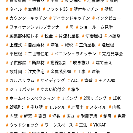
資金計画
板張り
平屋
火災保険
地震保険
収納
タイル
無垢材
フラット35
壁付キッチン
壁紙
カウンターキッチン
アイランドキッチン
インタビュー
ファイナンシャルプランナー
窓
ショールーム見学
編集部体験レポ
税金
片流れ屋根
切妻屋根
地鎮祭
上棟式
自然素材
漆喰
減税
三角屋根
陸屋根
平屋根
二世帯住宅
ペニンシュラキッチン
完成見学会
子供部屋
断熱材
動線設計
吹き抜け
建て替え
設計図
注文住宅
金属系外壁
工事
建築
ガルバリウム
サイディング
ALC
塗壁
そとん壁
ジョリパッド
すまい給付金
箱型
ホームインスペクション
リビング
2階リビング
LDK
2階建て
塗り壁
モルタル
珪藻土
スタイル
内観
内壁
新築
賃貸
坪数
広さ
耐震等級
制震
免震
ウッドショック
ワークスペース
工法
YKKAP