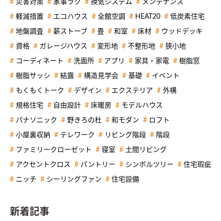
災害対策
家事ラク
換気システム
メンテナンス
軽減措置
エコハウス
全館空調
HEAT20
低炭素住宅
地盤調査
薪ストーブ
畳
和室
床材
ウッドデッキ
資格
ガレージハウス
変形地
不整形地
狭小地
コーディネート
洗面所
アプリ
家具・家電
樹脂窓
樹脂サッシ
結露
構造見学会
基礎
イベント
もくもくトーク
デザイン
エクステリア
外構
規格住宅
自由設計
床暖房
モデルハウス
パナソニック
野きろの杜
和モダン
ロフト
小屋裏収納
テレワーク
リビング階段
階段
ファミリークローゼット
寝室
土間リビング
アクセントクロス
パントリー
シンボルツリー
住宅瑕疵
ニッチ
シーリングファン
住宅設備
新着記事