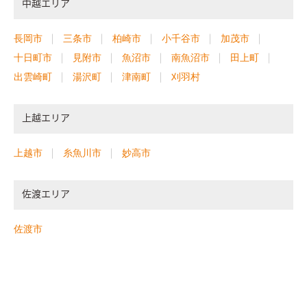
中越エリア
長岡市
三条市
柏崎市
小千谷市
加茂市
十日町市
見附市
魚沼市
南魚沼市
田上町
出雲崎町
湯沢町
津南町
刈羽村
上越エリア
上越市
糸魚川市
妙高市
佐渡エリア
佐渡市