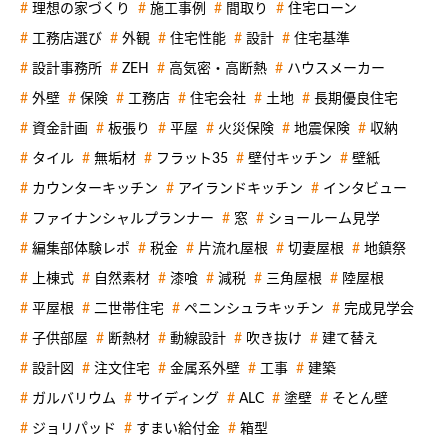
理想の家づくり
施工事例
間取り
住宅ローン
工務店選び
外観
住宅性能
設計
住宅基準
設計事務所
ZEH
高気密・高断熱
ハウスメーカー
外壁
保険
工務店
住宅会社
土地
長期優良住宅
資金計画
板張り
平屋
火災保険
地震保険
収納
タイル
無垢材
フラット35
壁付キッチン
壁紙
カウンターキッチン
アイランドキッチン
インタビュー
ファイナンシャルプランナー
窓
ショールーム見学
編集部体験レポ
税金
片流れ屋根
切妻屋根
地鎮祭
上棟式
自然素材
漆喰
減税
三角屋根
陸屋根
平屋根
二世帯住宅
ペニンシュラキッチン
完成見学会
子供部屋
断熱材
動線設計
吹き抜け
建て替え
設計図
注文住宅
金属系外壁
工事
建築
ガルバリウム
サイディング
ALC
塗壁
そとん壁
ジョリパッド
すまい給付金
箱型