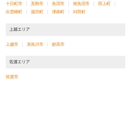
十日町市
見附市
魚沼市
南魚沼市
田上町
出雲崎町
湯沢町
津南町
刈羽村
上越エリア
上越市
糸魚川市
妙高市
佐渡エリア
佐渡市