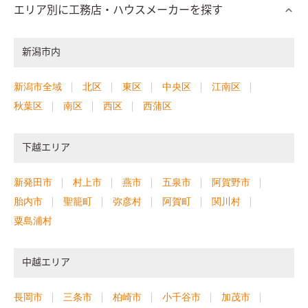
エリア別に工務店・ハウスメーカーを探す
新潟市内
新潟市全域
北区
東区
中央区
江南区
秋葉区
南区
西区
西蒲区
下越エリア
新発田市
村上市
燕市
五泉市
阿賀野市
胎内市
聖籠町
弥彦村
阿賀町
関川村
粟島浦村
中越エリア
長岡市
三条市
柏崎市
小千谷市
加茂市