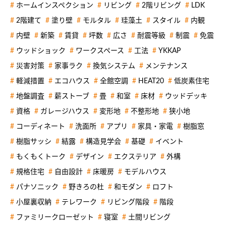
ホームインスペクション
リビング
2階リビング
LDK
2階建て
塗り壁
モルタル
珪藻土
スタイル
内観
内壁
新築
賃貸
坪数
広さ
耐震等級
制震
免震
ウッドショック
ワークスペース
工法
YKKAP
災害対策
家事ラク
換気システム
メンテナンス
軽減措置
エコハウス
全館空調
HEAT20
低炭素住宅
地盤調査
薪ストーブ
畳
和室
床材
ウッドデッキ
資格
ガレージハウス
変形地
不整形地
狭小地
コーディネート
洗面所
アプリ
家具・家電
樹脂窓
樹脂サッシ
結露
構造見学会
基礎
イベント
もくもくトーク
デザイン
エクステリア
外構
規格住宅
自由設計
床暖房
モデルハウス
パナソニック
野きろの杜
和モダン
ロフト
小屋裏収納
テレワーク
リビング階段
階段
ファミリークローゼット
寝室
土間リビング